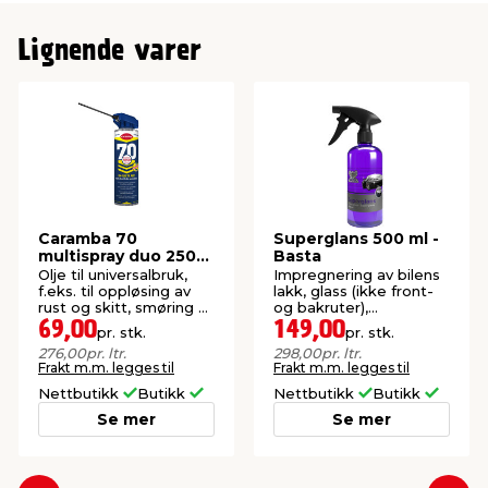
Lignende varer
Caramba 70
Superglans 500 ml -
multispray duo 250
Basta
ml
Olje til universalbruk,
Impregnering av bilens
f.eks. til oppløsing av
lakk, glass (ikke front-
rust og skitt, smøring av
og bakruter),
metalldeler, polering og
frontlykter, støtfangere
69,00
149,00
pr. stk.
pr. stk.
beskyttelse.
og lignende.
276,00
pr. ltr.
298,00
pr. ltr.
Frakt m.m. legges til
Frakt m.m. legges til
Nettbutikk
Butikk
Nettbutikk
Butikk
Se mer
Se mer