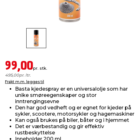
innredning
 koblinger
idslamper
kledning
& fritid
 & stillas
asser & stativer
ne, data & TV
& sko
ing
pressing og sylting
rier
99,00
pr. stk.
antning
ner
495,00
pr. ltr.
Frakt m.m. legges til
Basta kjedespray er en universalolje som har
edyr & ugress
unike smøreegenskaper og stor
inntrengingsevne
Den har god vedheft og er egnet for kjeder på
sykler, scootere, motorsykler og hagemaskiner
Kan også brukes på biler, båter og i hjemmet
Det er værbestandig og gir effektiv
rustbeskyttelse
Inneholder 200 ml