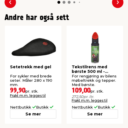
Forrige
Nes
Andre har også sett
Setetrekk med gel
Tekstilrens med
børste 500 ml -
Basta
For sykler med brede
For rengjøring av bilens
seter. Måler 280 x 190
møbeltrekk og tepper.
mm.
Med børste.
99,90
109,00
pr. stk.
pr. stk.
Frakt m.m. legges til
272,50
pr. ltr.
Frakt m.m. legges til
Nettbutikk
Butikk
Nettbutikk
Butikk
Se mer
Se mer