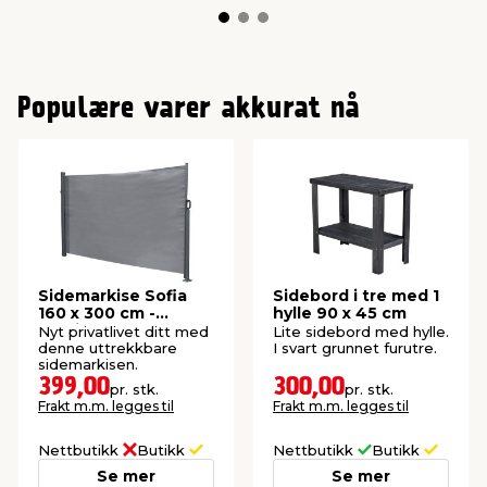
Populære varer akkurat nå
Sidemarkise Sofia
Sidebord i tre med 1
160 x 300 cm -
hylle 90 x 45 cm
Sunlife®
Nyt privatlivet ditt med
Lite sidebord med hylle.
denne uttrekkbare
I svart grunnet furutre.
sidemarkisen.
399,00
300,00
pr. stk.
pr. stk.
Frakt m.m. legges til
Frakt m.m. legges til
Nettbutikk
Butikk
Nettbutikk
Butikk
Se mer
Se mer