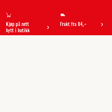
Kjøp på nett
Frakt fra 84,-
bytt i butikk
Kundeservice
Butikker & åpningstider
Kundeavisen
Kontakt
Gavekort
Frakt & levering