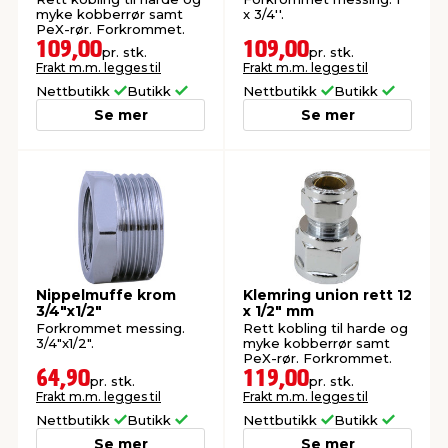
myke kobberrør samt
x 3/4''.
PeX-rør. Forkrommet.
109,00
109,00
pr. stk.
pr. stk.
Frakt m.m. legges til
Frakt m.m. legges til
Nettbutikk
Butikk
Nettbutikk
Butikk
Se mer
Se mer
Nippelmuffe krom
Klemring union rett 12
3/4"x1/2"
x 1/2" mm
Forkrommet messing.
Rett kobling til harde og
3/4"x1/2".
myke kobberrør samt
PeX-rør. Forkrommet.
64,90
119,00
pr. stk.
pr. stk.
Frakt m.m. legges til
Frakt m.m. legges til
Nettbutikk
Butikk
Nettbutikk
Butikk
Se mer
Se mer