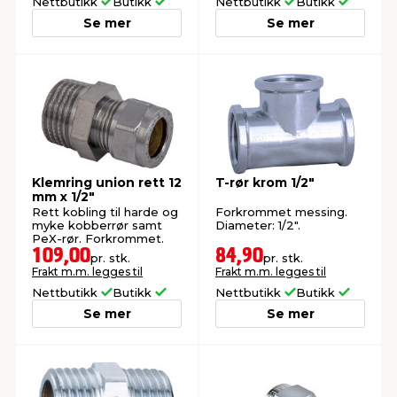
Nettbutikk
Butikk
Nettbutikk
Butikk
Se mer
Se mer
Klemring union rett 12
T-rør krom 1/2"
mm x 1/2"
Rett kobling til harde og
Forkrommet messing.
myke kobberrør samt
Diameter: 1/2".
PeX-rør. Forkrommet.
109,00
84,90
pr. stk.
pr. stk.
Frakt m.m. legges til
Frakt m.m. legges til
Nettbutikk
Butikk
Nettbutikk
Butikk
Se mer
Se mer