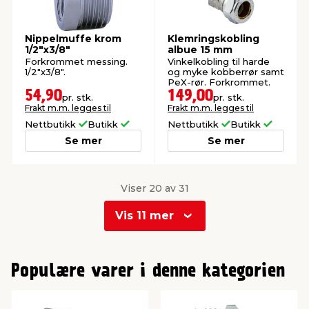
Nippelmuffe krom
Klemringskobling
1/2"x3/8"
albue 15 mm
Forkrommet messing.
Vinkelkobling til harde
1/2"x3/8".
og myke kobberrør samt
PeX-rør. Forkrommet.
54,90
149,00
pr. stk.
pr. stk.
Frakt m.m. legges til
Frakt m.m. legges til
Nettbutikk
Butikk
Nettbutikk
Butikk
Se mer
Se mer
Viser 20 av 31
Vis 11 mer
0
1
Populære varer i denne kategorien