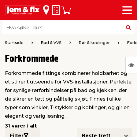
Meny
bake
bake
bake
bake
bake
bake
bake
bake
bake
Huskeliste
Handlevogn
i
i
i
i
i
i
i
i
i
byggevarer & trelast
hagen
huset
bad & vvs
el & belysning
maling
verktøy
bil & fritid
sesongavslutning
Hva søker du?
Hva søker du?
midler
gg
sel og varme
kler
dørsmaling
roverktøy
styr
ngavslutning
Startside
Bad & VVS
Rør & koblinger
For
Forkrommede
 tak og vegger
er & levegger
oldning
tt
ndørsbelysning
iørmaling
verktøy
lutstyr
S
Forkrommede fittings kombinerer holdbarhet og
Ing
 og tilbehør
møbler
dning
ebatterier
dørsbelysning
tstyr
varing av verktøy
ing
et stilrent utseende for VVS-installasjoner. Perfekte
var
for synlige rørforbindelser på bad og kjøkken, der
å
ngsplater
redskaper
r og oppheng
er
lder
øring & kjemikalier
e maskiner
rtikler
de sikrer en tett og pålitelig skjøt. Finnes i ulike
vis
typer som vinkler, T-stykker og koblinger, og gir en
elegant og varig løsning.
rke og terrassebord
maskiner
ing & oppbevaring
 & ventilasjon
t Home
kel og fugemasse
sredskaper
ronikk
31 varer i alt
ing
oppbevaring
er & sikkerhet
 & kloakk
okker
r & bøtter
& underholdning
Filter