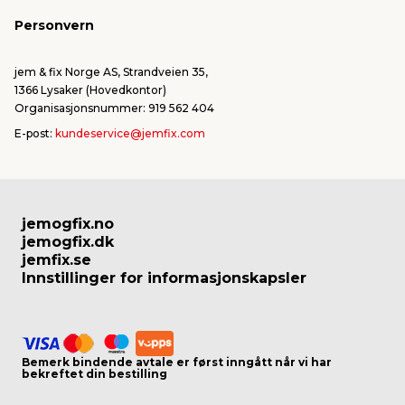
både kaldt og varmt vann. Sjekk alltid
produktspesifikasjonene for å være sikker.
Personvern
Hvordan velger jeg riktig rørkobling?
jem & fix Norge AS, Strandveien 35,
Start med å måle rørdimensjonen og finn ut om
1366 Lysaker (Hovedkontor)
det er innvendig eller utvendig gjenge. Når du har
Organisasjonsnummer: 919 562 404
kontroll på mål og gjengetype, kan du enkelt finne
E-post:
kundeservice@jemfix.com
passende deler i vårt sortiment. Hos jem & fix tilbyr
vi koblinger og rørdeler som passer til alle vanlige
standardrør og gjenger.
jemogfix.no
jemogfix.dk
jemfix.se
Innstillinger for informasjonskapsler
Bemerk bindende avtale er først inngått når vi har
bekreftet din bestilling