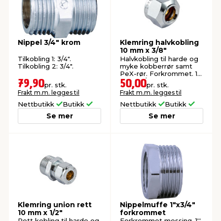
Nippel 3/4" krom
Klemring halvkobling
10 mm x 3/8"
Tilkobling 1: 3/4".
Halvkobling til harde og
Tilkobling 2: 3/4".
myke kobberrør samt
PeX-rør. Forkrommet. 10
mm x 3/8".
79,90
50,00
pr. stk.
pr. stk.
Frakt m.m. legges til
Frakt m.m. legges til
Nettbutikk
Butikk
Nettbutikk
Butikk
Se mer
Se mer
Klemring union rett
Nippelmuffe 1"x3/4"
10 mm x 1/2"
forkrommet
Rett kobling til harde og
Forkrommet messing. 1''