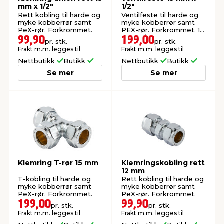
mm x 1/2"
1/2"
Rett kobling til harde og
Ventilfeste til harde og
myke kobberrør samt
myke kobberrør samt
PeX-rør. Forkrommet.
PEX-rør. Forkrommet. 15
mm x 1/2".
99,90
199,00
pr. stk.
pr. stk.
Frakt m.m. legges til
Frakt m.m. legges til
Nettbutikk
Butikk
Nettbutikk
Butikk
Se mer
Se mer
Klemring T-rør 15 mm
Klemringskobling rett
12 mm
T-kobling til harde og
Rett kobling til harde og
myke kobberrør samt
myke kobberrør samt
PeX-rør. Forkrommet.
PeX-rør. Forkrommet.
199,00
99,90
pr. stk.
pr. stk.
Frakt m.m. legges til
Frakt m.m. legges til