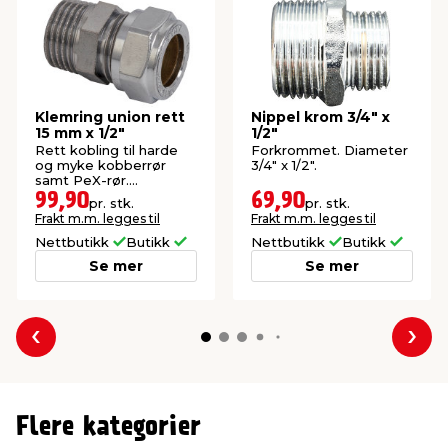
Klemring union rett
Nippel krom 3/4" x
15 mm x 1/2"
1/2"
Rett kobling til harde
Forkrommet. Diameter
og myke kobberrør
3/4" x 1/2".
samt PeX-rør.
Forkrommet.
99,90
69,90
pr. stk.
pr. stk.
Frakt m.m. legges til
Frakt m.m. legges til
Nettbutikk
Butikk
Nettbutikk
Butikk
Se mer
Se mer
Forrige
Nes
Flere kategorier