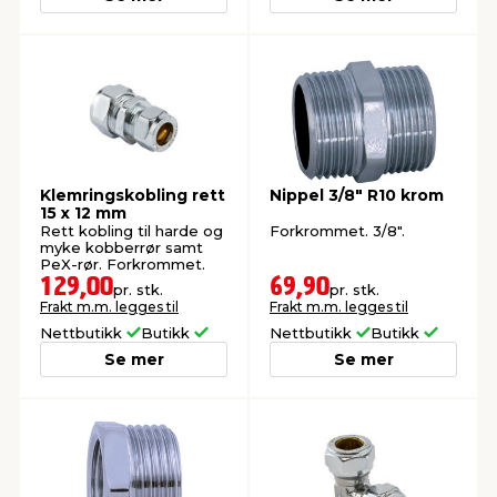
Klemringskobling rett
Nippel 3/8" R10 krom
15 x 12 mm
Rett kobling til harde og
Forkrommet. 3/8".
myke kobberrør samt
PeX-rør. Forkrommet.
129,00
69,90
pr. stk.
pr. stk.
Frakt m.m. legges til
Frakt m.m. legges til
Nettbutikk
Butikk
Nettbutikk
Butikk
Se mer
Se mer