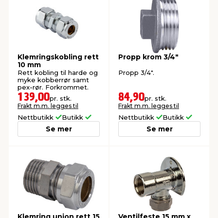
Klemringskobling rett
Propp krom 3/4"
10 mm
Rett kobling til harde og
Propp 3/4".
myke kobberrør samt
pex-rør. Forkrommet.
139,00
84,90
pr. stk.
pr. stk.
Frakt m.m. legges til
Frakt m.m. legges til
Nettbutikk
Butikk
Nettbutikk
Butikk
Se mer
Se mer
Klemring union rett 15
Ventilfeste 15 mm x