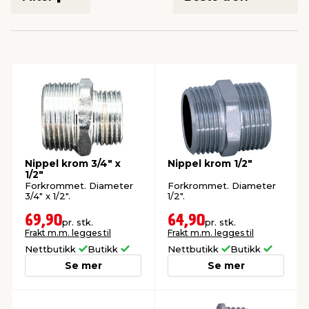
innredning
 koblinger
idslamper
kledning
& fritid
 & stillas
asser & stativer
ne, data & TV
& sko
ing
pressing og sylting
rier
antning
ner
Nippel krom 3/4" x
Nippel krom 1/2"
1/2"
Forkrommet. Diameter
Forkrommet. Diameter
3/4" x 1/2".
1/2".
edyr & ugress
69,90
64,90
pr. stk.
pr. stk.
Frakt m.m. legges til
Frakt m.m. legges til
Nettbutikk
Butikk
Nettbutikk
Butikk
Se mer
Se mer