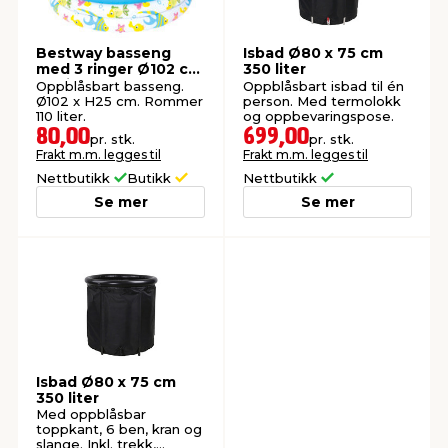
Bestway basseng
Isbad Ø80 x 75 cm
med 3 ringer Ø102 cm
350 liter
110 liter
Oppblåsbart basseng.
Oppblåsbart isbad til én
Ø102 x H25 cm. Rommer
person. Med termolokk
110 liter.
og oppbevaringspose.
80,00
699,00
pr. stk.
pr. stk.
Frakt m.m. legges til
Frakt m.m. legges til
Nettbutikk
Butikk
Nettbutikk
Se mer
Se mer
Isbad Ø80 x 75 cm
350 liter
Med oppblåsbar
toppkant, 6 ben, kran og
slange. Inkl. trekk,