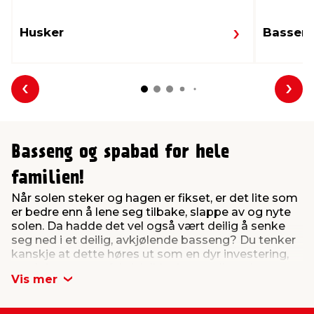
Husker
Basseng
Forrige
Nes
Basseng og spabad for hele
familien!
Når solen steker og hagen er fikset, er det lite som
er bedre enn å lene seg tilbake, slappe av og nyte
solen. Da hadde det vel også vært deilig å senke
seg ned i et deilig, avkjølende basseng? Du tenker
kanskje at dette høres ut som en dyr investering,
med det trenger faktisk ikke koste all verden.
Vis mer
Med et frittstående basseng fra jem & fix slipper du
det tidkrevende gravearbeidet som en permanent,