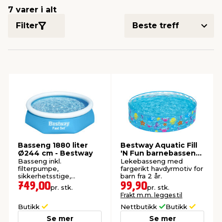
7 varer i alt
Filter
innredning
 koblinger
idslamper
kledning
& fritid
 & stillas
asser & stativer
ne, data & TV
& sko
ing
pressing og sylting
rier
antning
ner
Basseng 1880 liter
Bestway Aquatic Fill
edyr & ugress
Ø244 cm - Bestway
'N Fun barnebasseng
Ø122 cm
Basseng inkl.
Lekebasseng med
filterpumpe,
fargerikt havdyrmotiv for
sikkerhetsstige,
barn fra 2 år.
kjemikaliedispenser og
749,00
99,90
pr. stk.
pr. stk.
reparasjonslapp. Mål:
Frakt m.m. legges til
244x61 cm.
Butikk
Nettbutikk
Butikk
Se mer
Se mer