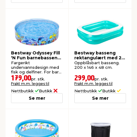
Bestway Odyssey Fill
Bestway basseng
'N Fun barnebasseng
rektangulært med 2
Ø183 cm
ringer 450 liter
Fargerikt
Oppblåsbart basseng.
undervannsdesign med
200 x 146 x 48 cm.
fisk og delfiner. For barn
fra 2 år.
179,00
299,00
pr. stk.
pr. stk.
Frakt m.m. legges til
Frakt m.m. legges til
Nettbutikk
Butikk
Nettbutikk
Butikk
Se mer
Se mer