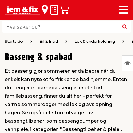
Meny
bake
bake
bake
bake
bake
bake
bake
bake
bake
Huskeliste
Handlevogn
i
i
i
i
i
i
i
i
i
byggevarer & trelast
hagen
huset
bad & vvs
el & belysning
maling
verktøy
bil & fritid
sesongavslutning
Hva søker du?
Hva søker du?
midler
gg
sel og varme
kler
dørsmaling
roverktøy
styr
ngavslutning
Startside
Bil & fritid
Lek & underholdning
Basseng & spabad
 tak og vegger
er & levegger
oldning
tt
ndørsbelysning
iørmaling
verktøy
lutstyr
S
Et basseng gjør sommeren enda bedre når du
Ing
 og tilbehør
møbler
dning
ebatterier
dørsbelysning
tstyr
varing av verktøy
ing
enkelt kan nyte et forfriskende bad hjemme. Enten
var
du trenger et barnebasseng eller et stort
å
ngsplater
redskaper
r og oppheng
er
lder
øring & kjemikalier
e maskiner
rtikler
familiebasseng, finner du alt her – perfekt for
vis
varme sommerdager med lek og avslapning i
hagen. Se også det store utvalget av
rke og terrassebord
maskiner
ing & oppbevaring
 & ventilasjon
t Home
kel og fugemasse
sredskaper
ronikk
bassengtilbehør, som bassengpumper og
vannpleie, i kategorien "Bassengtilbehør & pleie".
ing
oppbevaring
er & sikkerhet
 & kloakk
okker
r & bøtter
& underholdning