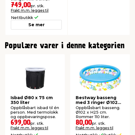
lokk/fotbad, pumpe og
749,00
pr. stk.
oppbevaringsveske.
Frakt m.m. legges til
Nettbutikk
Se mer
0
Populære varer i denne kategorien
Isbad Ø80 x 75 cm
Bestway basseng
350 liter
med 3 ringer Ø102
cm 110 liter
Oppblåsbart isbad til én
Oppblåsbart basseng.
person. Med termolokk
Ø102 x H25 cm.
og oppbevaringspose.
Rommer 110 liter.
699,00
80,00
pr. stk.
pr. stk.
Frakt m.m. legges til
Frakt m.m. legges til