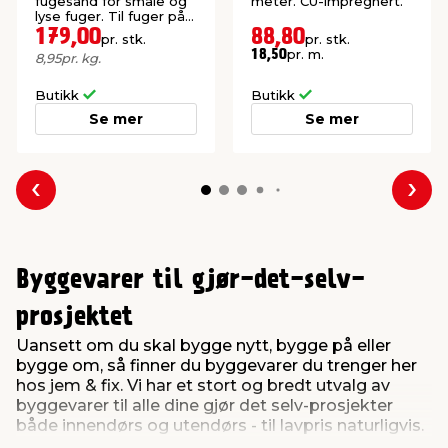
fugesand for smale og
meter. CU-impregnert.
lyse fuger. Til fuger på
1-5 mm.
179,00
88,80
pr. stk.
pr. stk.
pr. m.
18,50
8,95
pr. kg.
Butikk
Butikk
Se mer
Se mer
Forrige
Nes
Byggevarer til gjør-det-selv-
prosjektet
Uansett om du skal bygge nytt, bygge på eller
bygge om, så finner du byggevarer du trenger her
hos jem & fix. Vi har et stort og bredt utvalg av
byggevarer til alle dine gjør det selv-prosjekter
både innendørs og utendørs - til lavpris naturligvis.