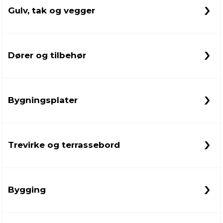
Gulv, tak og vegger
innredning
 koblinger
idslamper
kledning
& fritid
Dører og tilbehør
 & stillas
asser & stativer
ne, data & TV
& sko
ing
pressing og sylting
rier
Bygningsplater
antning
ner
Trevirke og terrassebord
edyr & ugress
Bygging