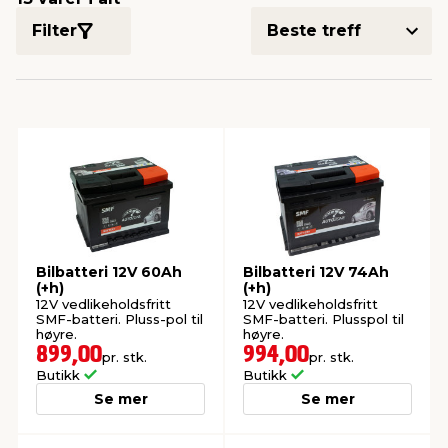
Filter
innredning
 koblinger
idslamper
kledning
& fritid
 & stillas
asser & stativer
ne, data & TV
& sko
ing
pressing og sylting
rier
antning
ner
Bilbatteri 12V 60Ah
Bilbatteri 12V 74Ah
(+h)
(+h)
edyr & ugress
12V vedlikeholdsfritt
12V vedlikeholdsfritt
SMF-batteri. Pluss-pol til
SMF-batteri. Plusspol til
høyre.
høyre.
899,00
994,00
pr. stk.
pr. stk.
Butikk
Butikk
Se mer
Se mer