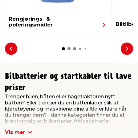
Rengjørings- &
Biltilbe
poleringsmidler
Forrige
Nes
Bilbatterier og startkabler til lave
priser
Trenger bilen, båten eller hagetraktoren nytt
batteri? Eller trenger du en batterilader slik at
kjøretøyene og maskinene dine alltid er klare når
du trenger dem? I denne kategorien finner du et
bredt utvalg av bilbatterier, fritidsbatterier,
batteriladere og startkabler som gjør det enkelt å
Vis mer
holde strøm på alt.