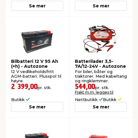
Se mer
Se mer
Bilbatteri 12 V 95 Ah
Batterilader 3,5-
(+h) - Autozone
7A/12-24V - Autozone
12 V vedlikeholdsfritt
For biler, båter og
AGM-batteri. Plusspol til
traktorer. Med kabeltang
høyre.
og ringklemmer.
2 399,00
544,00
pr. stk.
pr. stk.
Frakt m.m. legges til
Butikk
Nettbutikk
Butikk
Se mer
Se mer