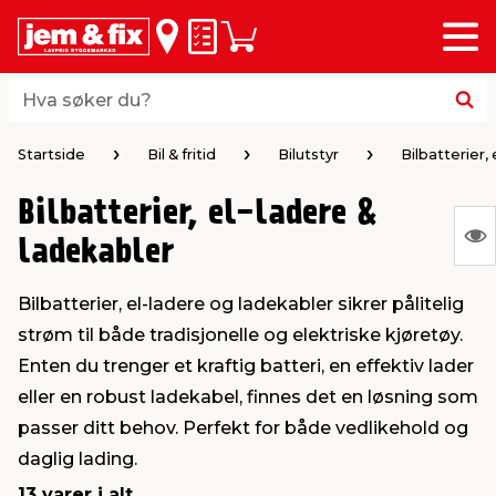
Meny
bake
bake
bake
bake
bake
bake
bake
bake
bake
Huskeliste
Handlevogn
i
i
i
i
i
i
i
i
i
byggevarer & trelast
hagen
huset
bad & vvs
el & belysning
maling
verktøy
bil & fritid
sesongavslutning
Hva søker du?
Hva søker du?
midler
gg
sel og varme
kler
dørsmaling
roverktøy
styr
ngavslutning
Startside
Bil & fritid
Bilutstyr
Bilbatterier,
Bilbatterier, el-ladere &
 tak og vegger
er & levegger
oldning
tt
ndørsbelysning
iørmaling
verktøy
lutstyr
S
ladekabler
Ing
 og tilbehør
møbler
dning
ebatterier
dørsbelysning
tstyr
varing av verktøy
ing
Bilbatterier, el-ladere og ladekabler sikrer pålitelig
var
strøm til både tradisjonelle og elektriske kjøretøy.
å
ngsplater
redskaper
r og oppheng
er
lder
øring & kjemikalier
e maskiner
rtikler
Enten du trenger et kraftig batteri, en effektiv lader
vis
eller en robust ladekabel, finnes det en løsning som
rke og terrassebord
maskiner
ing & oppbevaring
 & ventilasjon
t Home
kel og fugemasse
sredskaper
ronikk
passer ditt behov. Perfekt for både vedlikehold og
daglig lading.
ing
oppbevaring
er & sikkerhet
 & kloakk
okker
r & bøtter
& underholdning
13 varer i alt