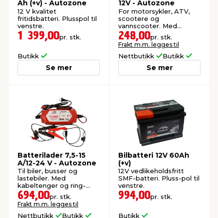
Ah (+v) - Autozone
12V - Autozone
12 V kvalitet
For motorsykler, ATV,
fritidsbatteri. Plusspol til
scootere og
venstre.
vannscooter. Med
kabeltang og
1 399,00
248,00
pr. stk.
pr. stk.
ringklemmer.
Frakt m.m. legges til
Butikk
Nettbutikk
Butikk
Se mer
Se mer
Batterilader 7,5-15
Bilbatteri 12V 60Ah
A/12-24 V - Autozone
(+v)
Til biler, busser og
12V vedlikeholdsfritt
lastebiler. Med
SMF-batteri. Pluss-pol til
kabeltenger og ring-
venstre.
terminaler.
694,00
994,00
pr. stk.
pr. stk.
Frakt m.m. legges til
Nettbutikk
Butikk
Butikk