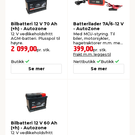
Bilbatteri 12 V 70 Ah
Batterilader 7A/6-12 V
(+h) - Autozone
- AutoZone
12 V vedlikeholdsfritt
Med MCU-styring. Til
AGM-batteri. Plusspol til
biler, motorsykler,
høyre.
hagetraktorer m.m. med
6 V eller 12 V
2 099,00
399,00
pr. stk.
pr. stk.
blysyrebatteri.
Frakt m.m. legges til
Butikk
Nettbutikk
Butikk
Se mer
Se mer
Bilbatteri 12 V 60 Ah
(+h) - Autozone
12 V vedlikeholdsfritt