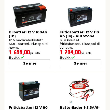
Bilbatteri 12 V 100Ah
Fritidsbatteri 12 V 110
(+h)
Ah (+v) - Autozone
12 V vedlikeholdsfritt
12 V kvalitet
SMF-batteri. Plusspol til
fritidsbatteri. Plusspol til
høyre.
venstre.
1 699,00
1 794,00
pr. stk.
pr. stk.
Butikk
Butikk
Se mer
Se mer
Fritidsbatteri 12 V 80
Batterilader 1-3,5A/6-