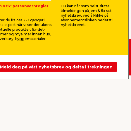
ggen.
m & fix' personvernregler
Du kan når som helst slutte
tilmeldingen på jem & fix sitt
for kan du, i tillegg til den gode gamle
nyhetsbrev, ved å klikke på
design.
er du fra oss 2-3 ganger i
abonnementslinken nederst i
ia e-post når vi sender ukens
nyhetsbrevet.
aktuelle produkter, fix-det-
enkel og moderne, finner du en
ilmer og mye mer innen hus,
opperen til elegante og stilige
verktøy, byggematerialer
Frakt fra 84,-
Meld deg på vårt nyhetsbrev og delta i trekningen
nger:
jem & fix Norge AS, Strandveien 35,
1366 Lysaker (Hovedkontor)
Organisasjonsnummer: 919 562 404
E-post:
kundeservice@jemfix.com