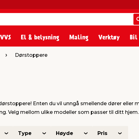
 VVS
El & belysning
Maling
Verktøy
Bil
Dørstoppere
ørstoppere! Enten du vil unngå smellende dører eller m
g. Velg mellom ulike modeller som passer til ditt hjem. 
Type
Høyde
Pris