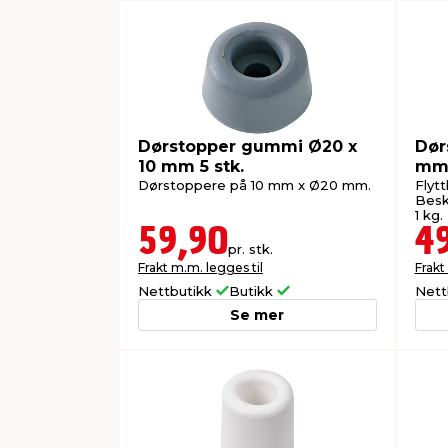
Dørstopper gummi Ø20 x
Dør
10 mm 5 stk.
m
Dørstoppere på 10 mm x Ø20 mm.
Flytt
Besk
1 kg.
59,90
4
pr. stk.
Frakt m.m. legges til
Frakt
Nettbutikk
Butikk
Nett
Se mer