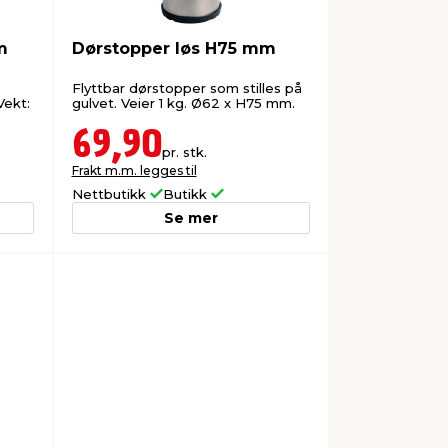
m
Dørstopper løs H75 mm
Flyttbar dørstopper som stilles på
Vekt:
gulvet. Veier 1 kg. Ø62 x H75 mm.
69,90
pr. stk.
Frakt m.m. legges til
Nettbutikk
Butikk
Se mer