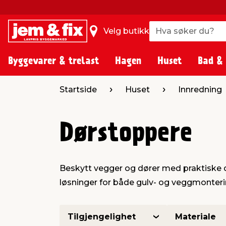
Hva søker du?
Hva søker du?
Velg butikk
Byggevarer & trelast
Hagen
Huset
Bad &
Startside
Huset
Innredning
Dørstoppere
Beskytt vegger og dører med praktiske d
løsninger for både gulv- og veggmonterin
Tilgjengelighet
Materiale