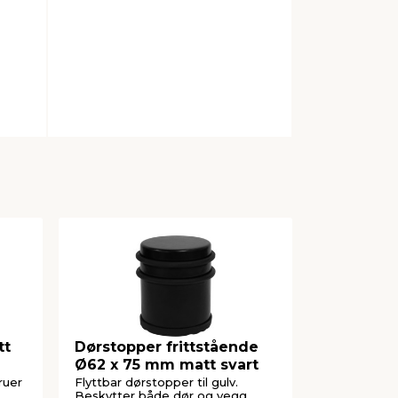
tt
Dørstopper frittstående
Dørstoppe
Ø62 x 75 mm matt svart
Ø92 mm
kruer
Flyttbar dørstopper til gulv.
Flyttbar dørs
Beskytter både dør og vegg.
Beskytter b