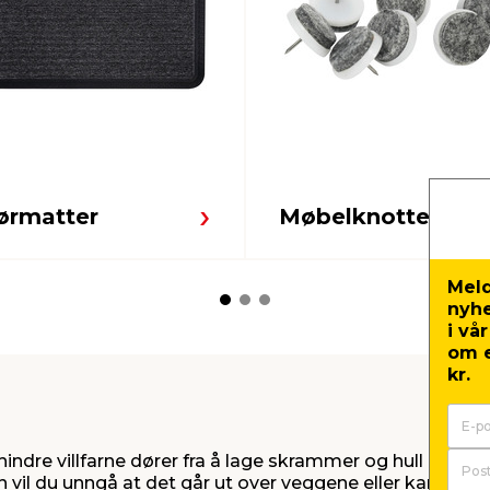
ørmatter
Møbelknotter
Meld
nyh
i vå
om e
kr.
orhindre villfarne dører fra å lage skrammer og hull i ve
 vil du unngå at det går ut over veggene eller karmene 