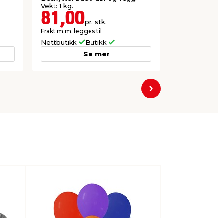
Vekt: 1 kg.
Vekt: 1 kg.
81,00
49,9
pr. stk.
Frakt m.m. legges til
Frakt m.m. le
Nettbutikk
Butikk
Nettbutikk
Se mer
Neste