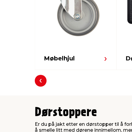
Møbelhjul
D
Forrige
Dørstoppere
Er du på jakt etter en dørstopper til å f
å smelle litt med dørene innimellom, men