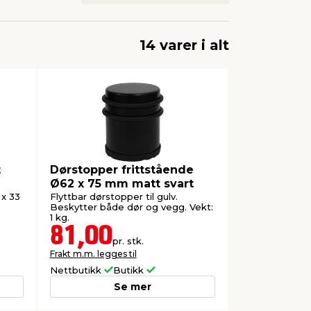
14 varer i alt
t
Dørstopper frittstående
Ø62 x 75 mm matt svart
 x 33
Flyttbar dørstopper til gulv.
Beskytter både dør og vegg. Vekt:
1 kg.
81,00
pr. stk.
Frakt m.m. legges til
Nettbutikk
Butikk
Se mer