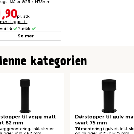
lugs. Måler Ø25 x H75mm.
1,90
pr. stk.
 m.m. legges til
butikk
Butikk
Se mer
denne kategorien
stopper til vegg matt
Dørstopper til gulv ma
rt 82 mm
svart 75 mm
veggmontering. Inkl. skruer
Til montering i gulvet. Inkl. s
lugger. Ø19 x 82 mm.
og plugger. Ø25 x H75 mm.