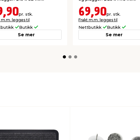
9,90
69,90
pr. stk.
pr. stk.
 m.m. legges til
Frakt m.m. legges til
tbutikk
Butikk
Nettbutikk
Butikk
Se mer
Se mer