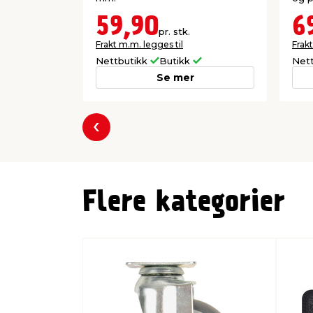
59,90
6
pr. stk.
Frakt m.m. legges til
Frakt
Nettbutikk
Butikk
Net
Se mer
Forrige
Flere kategorier