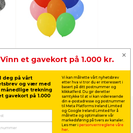
Vinn et gavekort på 1.000 kr.
Pynt & festutstyr
Dekorfo
 deg på vårt
Vi kan målrette vårt nyhetsbrev
etter hva vi tror du er interessert i
etsbrev og vær med
Neste
basert på ditt postnummer og
r månedlige trekning
klikkatferd. Du gir deretter
t gavekort på 1.000
samtykke til at vi kan videresende
din e-postadresse og postnummer
til Meta Platforms Ireland Limited
og Google Ireland Limited for å
målrette og optimalisere vår
markedsføring på tvers av kanaler.
ggen? Det er de færrest som kan unnslå seg
Les mer i
personvernreglene våre
her
.
når bølgene går høyt og dørene blafrer,