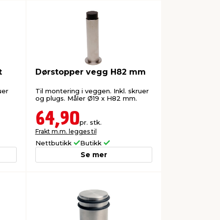
t
Dørstopper vegg H82 mm
uer
Til montering i veggen. Inkl. skruer
og plugs. Måler Ø19 x H82 mm.
64,90
pr. stk.
Frakt m.m. legges til
Nettbutikk
Butikk
Se mer