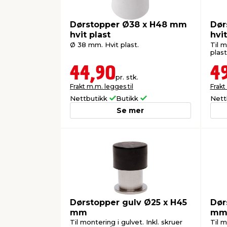
Dørstopper Ø38 x H48 mm
Dør
hvit plast
hvit
Ø 38 mm. Hvit plast.
Til m
plast
44,90
4
pr. stk.
Frakt m.m. legges til
Frakt
Nettbutikk
Butikk
Nett
Se mer
Dørstopper gulv Ø25 x H45
Dør
mm
m
Til montering i gulvet. Inkl. skruer
Til m