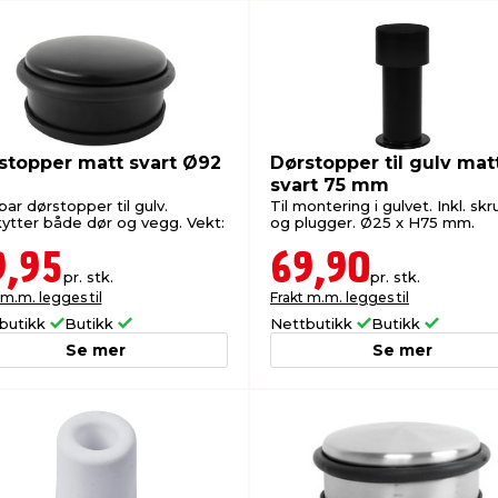
stopper matt svart Ø92
Dørstopper til gulv mat
m
svart 75 mm
bar dørstopper til gulv.
Til montering i gulvet. Inkl. skr
ytter både dør og vegg. Vekt:
og plugger. Ø25 x H75 mm.
9,95
69,90
pr. stk.
pr. stk.
 m.m. legges til
Frakt m.m. legges til
butikk
Butikk
Nettbutikk
Butikk
Se mer
Se mer