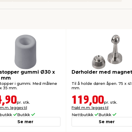
stopper gummi Ø30 x
Dørholder med magne
5 mm
topper i gummi. Med målene
Til å holde døren åpen. 75 x 41
x 35 mm.
mm.
4,90
119,00
pr. stk.
pr. stk.
 m.m. legges til
Frakt m.m. legges til
butikk
Butikk
Nettbutikk
Butikk
Se mer
Se mer