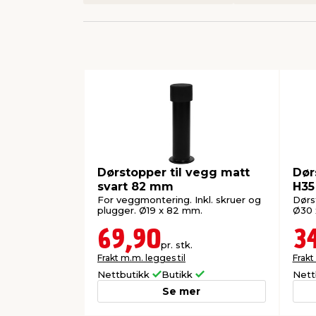
Dørstopper til vegg matt
Dør
svart 82 mm
H3
For veggmontering. Inkl. skruer og
Dørs
plugger. Ø19 x 82 mm.
Ø30 
69,90
3
pr. stk.
Frakt m.m. legges til
Frakt
Nettbutikk
Butikk
Nett
Se mer