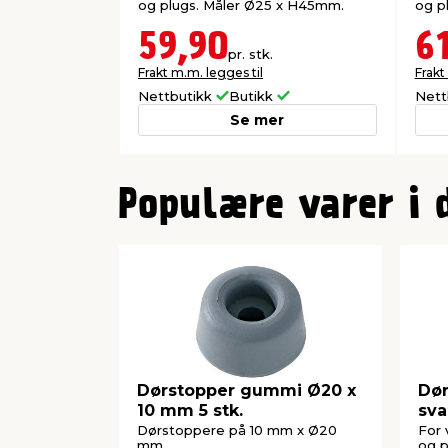
og plugs. Måler Ø25 x H45mm.
og p
59,90
6
pr. stk.
Frakt m.m. legges til
Frakt
Nettbutikk
Butikk
Nett
Se mer
0
Populære varer i 
Dørstopper gummi Ø20 x
Dør
10 mm 5 stk.
sva
Dørstoppere på 10 mm x Ø20
For 
mm.
og p