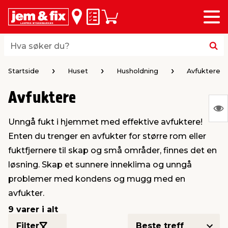
Meny
bake
bake
bake
bake
bake
bake
bake
bake
bake
Huskeliste
Handlevogn
i
i
i
i
i
i
i
i
i
byggevarer & trelast
hagen
huset
bad & vvs
el & belysning
maling
verktøy
bil & fritid
sesongavslutning
Hva søker du?
Hva søker du?
midler
gg
sel og varme
kler
dørsmaling
roverktøy
styr
ngavslutning
Startside
Huset
Husholdning
Avfuktere
Avfuktere
 tak og vegger
er & levegger
oldning
tt
ndørsbelysning
iørmaling
verktøy
lutstyr
S
Unngå fukt i hjemmet med effektive avfuktere!
Ing
 og tilbehør
møbler
dning
ebatterier
dørsbelysning
tstyr
varing av verktøy
ing
Enten du trenger en avfukter for større rom eller
var
fuktfjernere til skap og små områder, finnes det en
å
ngsplater
redskaper
r og oppheng
er
lder
øring & kjemikalier
e maskiner
rtikler
løsning. Skap et sunnere inneklima og unngå
vis
problemer med kondens og mugg med en
avfukter.
rke og terrassebord
maskiner
ing & oppbevaring
 & ventilasjon
t Home
kel og fugemasse
sredskaper
ronikk
9 varer i alt
ing
oppbevaring
er & sikkerhet
 & kloakk
okker
r & bøtter
& underholdning
Filter