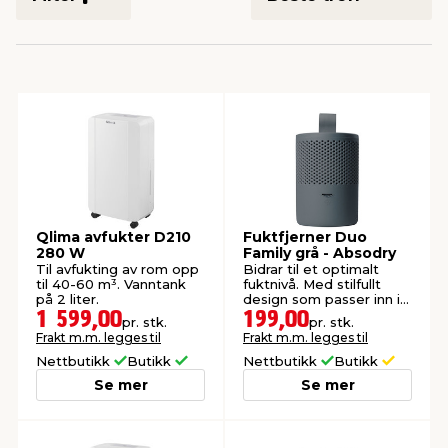
innredning
 koblinger
idslamper
kledning
& fritid
 & stillas
asser & stativer
ne, data & TV
& sko
ing
pressing og sylting
rier
antning
ner
Qlima avfukter D210
Fuktfjerner Duo
280 W
Family grå - Absodry
Til avfukting av rom opp
Bidrar til et optimalt
til 40-60 m³. Vanntank
fuktnivå. Med stilfullt
edyr & ugress
på 2 liter.
design som passer inn i
alle rom.
1 599,00
199,00
pr. stk.
pr. stk.
Frakt m.m. legges til
Frakt m.m. legges til
Nettbutikk
Butikk
Nettbutikk
Butikk
Se mer
Se mer