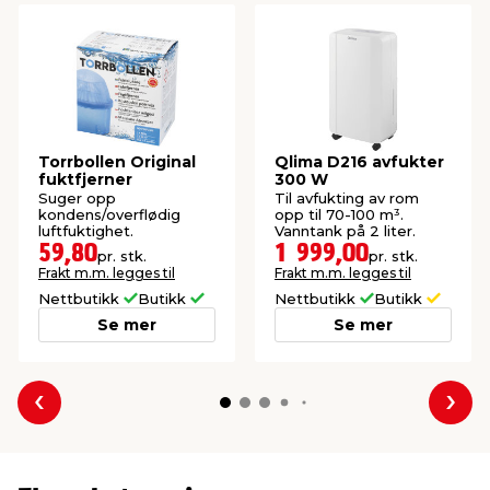
Torrbollen Original
Qlima D216 avfukter
fuktfjerner
300 W
Suger opp
Til avfukting av rom
kondens/overflødig
opp til 70-100 m³.
luftfuktighet.
Vanntank på 2 liter.
59,80
1 999,00
pr. stk.
pr. stk.
Frakt m.m. legges til
Frakt m.m. legges til
Nettbutikk
Butikk
Nettbutikk
Butikk
Se mer
Se mer
Forrige
Nes