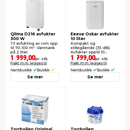
Qlima D216 avfukter
Eeese Oskar avfukter
300 W
10 liter
Til avfukting av rom opp
Kompakt og
til 70-100 m³. Vanntank
stillegående (35 dB).
på 2 liter.
Avfukter opptil 10
liter/dag. Beholder: 2,3
1 999,00
1 799,00
pr. stk.
pr. stk.
liter.
Frakt m.m. legges til
Frakt m.m. legges til
Nettbutikk
Butikk
Nettbutikk
Butikk
Se mer
Se mer
Torrbollen Original
Torrbollen