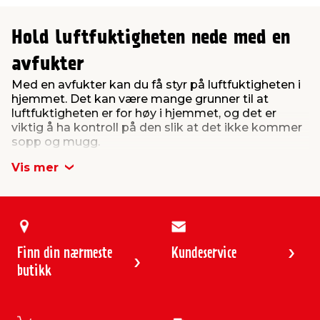
Hold luftfuktigheten nede med en
avfukter
Med en avfukter kan du få styr på luftfuktigheten i
hjemmet. Det kan være mange grunner til at
luftfuktigheten er for høy i hjemmet, og det er
viktig å ha kontroll på den slik at det ikke kommer
sopp og mugg.
Fukt får også husstøvmidd til å trives og det finnes
Vis mer
derfor gode grunner til å holde luftfuktigheten
nede.
Den normale luftfuktigheten i en bolig avhenger av
årstiden. Den relative fuktigheten bør ligge på 25-
65 prosent. Om sommeren bør den være under 60-
Finn din nærmeste
Kundeservice
65 prosent, mens den om vinteren igjen bør være
butikk
under 40-45 prosent. Du kan måle luftfuktigheten
ved å bruke et hygrometer, og gjør det gjerne tre
ganger om dagen slik at du får et bilde av