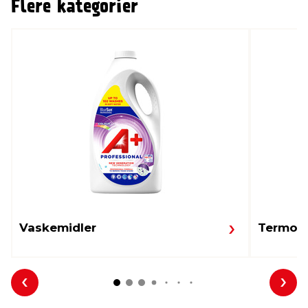
Flere kategorier
Vaskemidler
Termom
Forrige
Nes