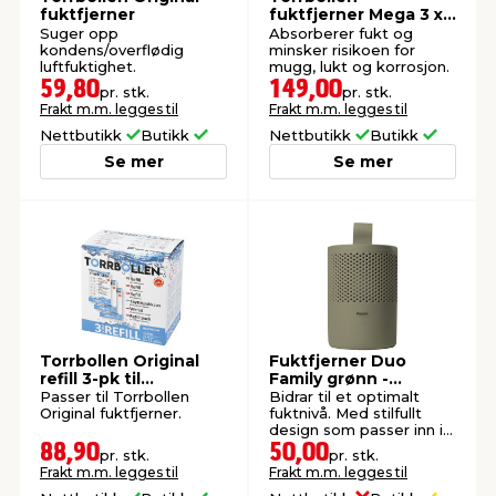
fuktfjerner
fuktfjerner Mega 3 x
450 g
Suger opp
Absorberer fukt og
kondens/overflødig
minsker risikoen for
luftfuktighet.
mugg, lukt og korrosjon.
59,80
149,00
pr. stk.
pr. stk.
Frakt m.m. legges til
Frakt m.m. legges til
Nettbutikk
Butikk
Nettbutikk
Butikk
Se mer
Se mer
Torrbollen Original
Fuktfjerner Duo
refill 3-pk til
Family grønn -
fuktfjerner
Absodry
Passer til Torrbollen
Bidrar til et optimalt
Original fuktfjerner.
fuktnivå. Med stilfullt
design som passer inn i
alle rom.
88,90
50,00
pr. stk.
pr. stk.
Frakt m.m. legges til
Frakt m.m. legges til