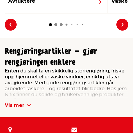
Avfuktere
Vaskemi
Forrige
Nes
Rengjøringsartikler – gjør
rengjøringen enklere
Enten du skal ta en skikkelig storrengjøring, friske
opp hjemmet eller vaske vinduer, er riktig utstyr
avgjørende. Med gode rengjøringsartikler går
arbeidet raskere – og resultatet blir bedre. Hos jem
& fix finner du solide og brukervennlige produkter
til både store vaskedager og de daglige
Vis mer
oppgavene.
I sortimentet finner du blant annet gulvmopper,
koster, feiebrett, sugekopper, naler og
teleskopstenger samt oppvaskbaljer, kluter og