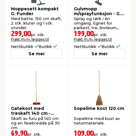
Moppesett kompakt
Gulvmopp
G. Funder
m/sprayfunksjon - G.
Funder
Med bøtte, 150 cm skaft,
Spray og tørk i én
2 stk. kluter og 1 stk.
omgang. Egnet for
utvrider.
parkett, tre, linoleum,
fliser og baderom.
299,00
199,00
pr. stk.
pr. stk.
Frakt m.m. legges til
Frakt m.m. legges til
Nettbutikk
Butikk
Nettbutikk
Butikk
Se mer
Se mer
Gatekost med
Sopelime kost 120 cm
treskaft 140 cm -
Garden®
Skaft av furu på 140 cm
Sopelime med bust av
og en feiebredde på 30
naturmateriale.
cm.
69,90
109,00
pr. stk.
pr. stk.