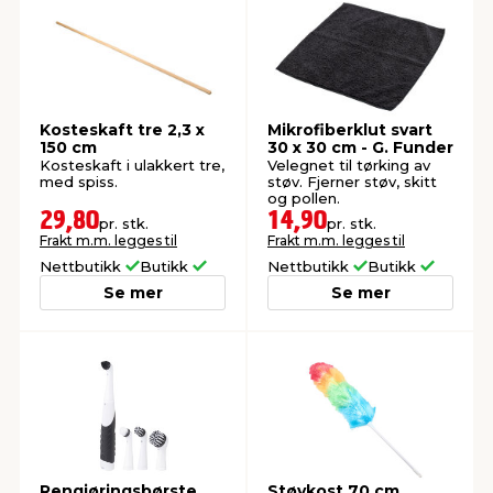
Kosteskaft tre 2,3 x
Mikrofiberklut svart
150 cm
30 x 30 cm - G. Funder
Kosteskaft i ulakkert tre,
Velegnet til tørking av
med spiss.
støv. Fjerner støv, skitt
og pollen.
29,80
14,90
pr. stk.
pr. stk.
Frakt m.m. legges til
Frakt m.m. legges til
Nettbutikk
Butikk
Nettbutikk
Butikk
Se mer
Se mer
Rengjøringsbørste
Støvkost 70 cm