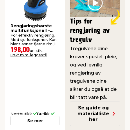
Play
Tips for
Rengjøringsbørste
rengjøring av
multifunksjonell –
PRIZE®
For effektiv rengjøring.
tregulv
Med sju funksjoner. Kan
blant annet fjerne rim, is
Tregulvene dine
og dugg fra bilvinduer.
198,00
pr. stk.
Frakt m.m. legges til
krever spesiell pleie,
og ved jevnlig
rengjøring av
tregulvene dine
sikrer du også at de
blir tatt vare på.
Se guide og
materialliste
Nettbutikk
Butikk
her
Se mer