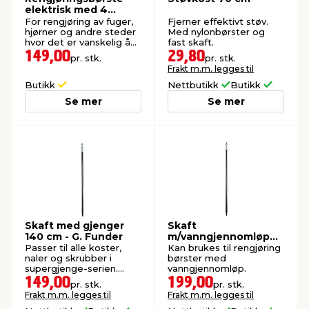
elektrisk med 4
børstehoder
For rengjøring av fuger,
Fjerner effektivt støv.
hjørner og andre steder
Med nylonbørster og
hvor det er vanskelig å
fast skaft.
komme til.
149,00
29,80
pr. stk.
pr. stk.
Frakt m.m. legges til
Butikk
Nettbutikk
Butikk
Se mer
Se mer
Skaft med gjenger
Skaft
140 cm - G. Funder
m/vanngjennomløp
150 cm - G. Funder
Passer til alle koster,
Kan brukes til rengjøring
naler og skrubber i
børster med
supergjenge-serien.
vanngjennomløp.
Kompositt.
149,00
199,00
pr. stk.
pr. stk.
Frakt m.m. legges til
Frakt m.m. legges til