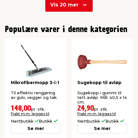
Vis 20 mer
0
1
Populære varer i denne kategorien
2
3
Mikrofibermopp 3-i-1
Sugekopp til avløp
Til effektiv rengjøring
Sugekopp i gummi til
av gulv, vegger og tak.
tett avløp. Mål: 40,5 x 14
cm.
148,00
24,90
pr. stk.
pr. stk.
Frakt m.m. legges til
Frakt m.m. legges til
Nettbutikk
Butikk
Nettbutikk
Butikk
Se mer
Se mer