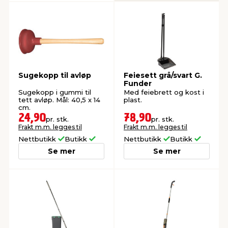
Sugekopp til avløp
Feiesett grå/svart G.
Funder
Sugekopp i gummi til
Med feiebrett og kost i
tett avløp. Mål: 40,5 x 14
plast.
cm.
24,90
78,90
pr. stk.
pr. stk.
Frakt m.m. legges til
Frakt m.m. legges til
Nettbutikk
Butikk
Nettbutikk
Butikk
Se mer
Se mer