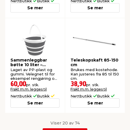
Nettbutikk
Butikk
Nettbutikk
Butikk
Se mer
Se mer
Sammenleggbar
Teleskopskaft 85-150
bøtte 10 liter –
cm
Sunlife®
Laget av PP-plast og
Brukes med kostehode.
gummi. Velegnet til for
Kan justeres fra 85 til 150
eksempel rengjøring og
cm.
bilvask.
60,00
38,90
pr. stk.
pr. stk.
Frakt m.m. legges til
Frakt m.m. legges til
Nettbutikk
Butikk
Nettbutikk
Butikk
Se mer
Se mer
Viser 20 av 74