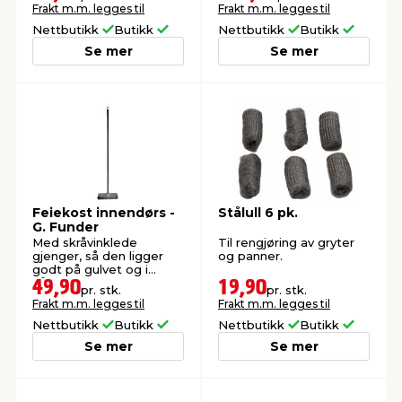
Frakt m.m. legges til
Frakt m.m. legges til
Nettbutikk
Butikk
Nettbutikk
Butikk
Se mer
Se mer
Feiekost innendørs -
Stålull 6 pk.
G. Funder
Med skråvinklede
Til rengjøring av gryter
gjenger, så den ligger
og panner.
godt på gulvet og i
hånden.
49,90
19,90
pr. stk.
pr. stk.
Frakt m.m. legges til
Frakt m.m. legges til
Nettbutikk
Butikk
Nettbutikk
Butikk
Se mer
Se mer