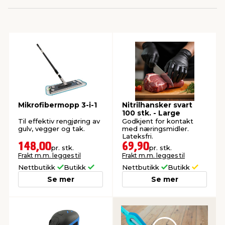
innredning
 koblinger
idslamper
kledning
& fritid
 & stillas
asser & stativer
ne, data & TV
& sko
ing
pressing og sylting
rier
Mikrofibermopp 3-i-1
Nitrilhansker svart
100 stk. - Large
antning
ner
Til effektiv rengjøring av
Godkjent for kontakt
gulv, vegger og tak.
med næringsmidler.
Lateksfri.
148,00
69,90
pr. stk.
pr. stk.
edyr & ugress
Frakt m.m. legges til
Frakt m.m. legges til
Nettbutikk
Butikk
Nettbutikk
Butikk
Se mer
Se mer