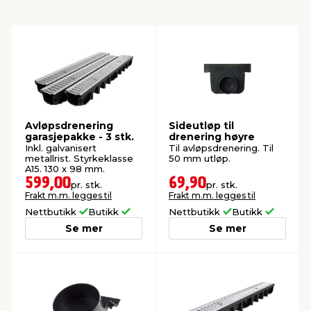
innredning
 koblinger
idslamper
kledning
& fritid
 & stillas
asser & stativer
ne, data & TV
& sko
ing
pressing og sylting
rier
Avløpsdrenering
Sideutløp til
garasjepakke - 3 stk.
drenering høyre
Inkl. galvanisert
Til avløpsdrenering. Til
metallrist. Styrkeklasse
50 mm utløp.
antning
ner
A15. 130 x 98 mm.
599,00
69,90
pr. stk.
pr. stk.
Frakt m.m. legges til
Frakt m.m. legges til
edyr & ugress
Nettbutikk
Butikk
Nettbutikk
Butikk
Se mer
Se mer