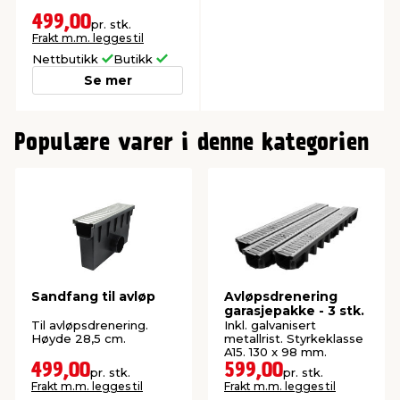
499,00
pr. stk.
Frakt m.m. legges til
Nettbutikk
Butikk
Se mer
0
Populære varer i denne kategorien
Sandfang til avløp
Avløpsdrenering
garasjepakke - 3 stk.
Til avløpsdrenering.
Inkl. galvanisert
Høyde 28,5 cm.
metallrist. Styrkeklasse
A15. 130 x 98 mm.
499,00
599,00
pr. stk.
pr. stk.
Frakt m.m. legges til
Frakt m.m. legges til