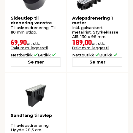
Sideutløp til
Avløpsdrenering 1
drenering venstre
meter
Til avløpsdrenering. Til
Inkl. galvanisert
110 mm utløp.
metallrist. Styrkeklasse
A15. 130 x 98 mm.
69,90
189,00
pr. stk.
pr. stk.
Frakt m.m. legges til
Frakt m.m. legges til
Nettbutikk
Butikk
Nettbutikk
Butikk
Se mer
Se mer
Sandfang til avløp
Til avløpsdrenering.
Høyde 28,5 cm.