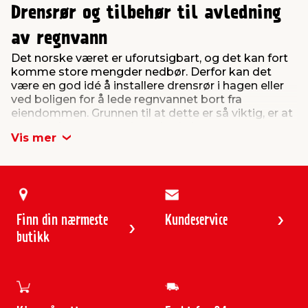
Drensrør og tilbehør til avledning
av regnvann
Det norske været er uforutsigbart, og det kan fort
komme store mengder nedbør. Derfor kan det
være en god idé å installere drensrør i hagen eller
ved boligen for å lede regnvannet bort fra
eiendommen. Grunnen til at dette er så viktig, er at
oppsamlet regnvann kan skade husets grunnmur.
Vis mer
Hos jem & fix har vi flere løsninger for deg som
trenger drenering eller utstyr til avløpsdrenering, og
felles for dem er at de er enkle å installere på egen
hånd.
Utendørs drenering til oppkjørselen
Finn din nærmeste
Kundeservice
og grunnmuren
butikk
Et drensrørsystem i innkjørselen er en effektiv
løsning for å lede regnvann bort fra overflaten og
forhindre vannansamlinger som kan skade
belegningen. Dette er spesielt viktig hvis du har