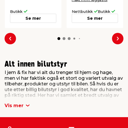
Butikk
Nettbutikk
Butikk
Se mer
Se mer
Forrige
Nes
Alt innen bilutstyr
I jem & fix har vi alt du trenger til hjem og hage,
men vi har faktisk også et stort og variert utvalg av
tilbehør, produkter og utstyr til bilen. Så hvis du er
ute etter billig bilutstyr i god kvalitet, har du havnet
på riktig sted. Her har vi samlet et bredt utvalg av
bilutstyr for den prisbevisste bileieren. Hold bilen
Vis mer
vedlike med rengjørings- og pleiemidler, og ivareta
sikkerheten med riktig sikkerhetsutstyr,
reservedeler og verktøy. Ofte er det bare en liten
ting som er nødvendig for å sikre den mest