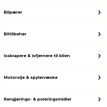
Bilpærer
innredning
 koblinger
idslamper
kledning
& fritid
 & stillas
asser & stativer
ne, data & TV
& sko
Biltilbehør
ing
pressing og sylting
rier
Isskrapere & isfjernere til bilen
antning
ner
edyr & ugress
Motorolje & spylervæske
Rengjørings- & poleringsmidler