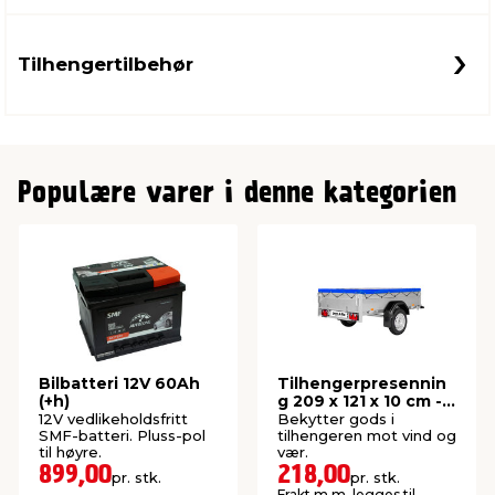
Tilhengertilbehør
Populære varer i denne kategorien
Bilbatteri 12V 60Ah
Tilhengerpresennin
(+h)
g 209 x 121 x 10 cm -
AutoZone®
12V vedlikeholdsfritt
Bekytter gods i
SMF-batteri. Pluss-pol
tilhengeren mot vind og
til høyre.
vær.
899,00
218,00
pr. stk.
pr. stk.
Frakt m.m. legges til