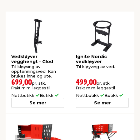
innredning
 koblinger
idslamper
kledning
& fritid
 & stillas
asser & stativer
ne, data & TV
& sko
ing
pressing og sylting
rier
Vedkløyver
Ignite Nordic
vegghengt - Glöd
vedkløyver
Til kløyving av
Til kløyving av ved.
opptenningsved. Kan
antning
ner
brukes inne og ute.
699,00
499,00
pr. stk.
pr. stk.
Frakt m.m. legges til
Frakt m.m. legges til
edyr & ugress
Nettbutikk
Butikk
Nettbutikk
Butikk
Se mer
Se mer