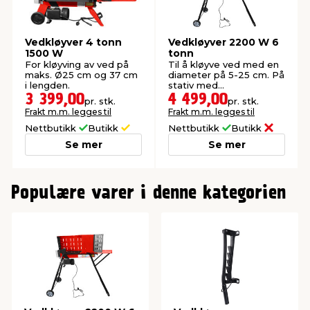
Vedkløyver 4 tonn
Vedkløyver 2200 W 6
1500 W
tonn
For kløyving av ved på
Til å kløyve ved med en
maks. Ø25 cm og 37 cm
diameter på 5-25 cm. På
i lengden.
stativ med
sikkerhetscover.
3 399,00
4 499,00
pr. stk.
pr. stk.
Frakt m.m. legges til
Frakt m.m. legges til
Nettbutikk
Butikk
Nettbutikk
Butikk
Se mer
Se mer
0
Populære varer i denne kategorien