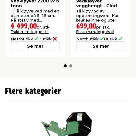
Vedkløyver 2200 W 6
Vedkløyver
tonn
vegghengt - Glöd
Til å kløyve ved med en
Til kløyving av
diameter på 5-25 cm.
opptenningsved. Kan
På stativ med
brukes inne og ute.
sikkerhetscover.
4 499,00
699,00
pr. stk.
pr. stk.
Frakt m.m. legges til
Frakt m.m. legges til
Nettbutikk
Butikk
Nettbutikk
Butikk
Se mer
Se mer
Flere kategorier