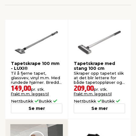
innredning
 koblinger
idslamper
kledning
& fritid
 & stillas
asser & stativer
ne, data & TV
& sko
ing
pressing og sylting
rier
Tapetskrape 100 mm
Tapetskrape med
- LUXI®
stang 100 cm
antning
ner
Til å fjerne tapet,
Skraper opp tapetet slik
glassvev, vinyl m.m. Med
at det blir lettere for
rundede hjørner. Bredde
både tapetoppløser og
på 10 cm.
damp å trenge inn.
149,00
209,00
pr. stk.
pr. stk.
edyr & ugress
Frakt m.m. legges til
Frakt m.m. legges til
Nettbutikk
Butikk
Nettbutikk
Butikk
Se mer
Se mer