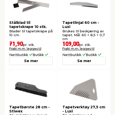
Stålblad til
Tapetlinjal 60 cm -
tapetskrape 10 stk.
Luxi
Blader til tapetskrape på
Brukes til beskjæring av
10 cm.
tapet. Mål: 60 × 8,5 × 0,7
cm
71,90
109,00
pr. stk.
pr. stk.
Frakt m.m. legges til
Frakt m.m. legges til
Nettbutikk
Butikk
Nettbutikk
Butikk
Se mer
Se mer
Tapetbørste 28 cm -
Tapetverktøy 27,5 cm
Stiwex
- Luxi