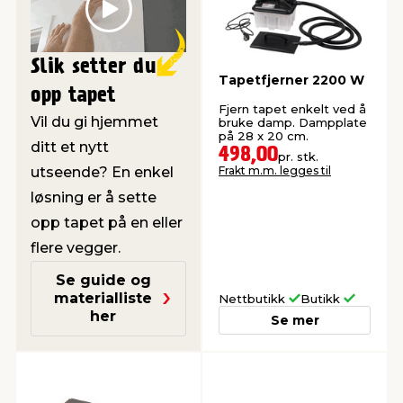
Play
Slik setter du
Tapetfjerner 2200 W
opp tapet
Fjern tapet enkelt ved å
Vil du gi hjemmet
bruke damp. Dampplate
på 28 x 20 cm.
ditt et nytt
498,00
pr. stk.
utseende? En enkel
Frakt m.m. legges til
løsning er å sette
opp tapet på en eller
flere vegger.
Se guide og
materialliste
Nettbutikk
Butikk
her
Se mer