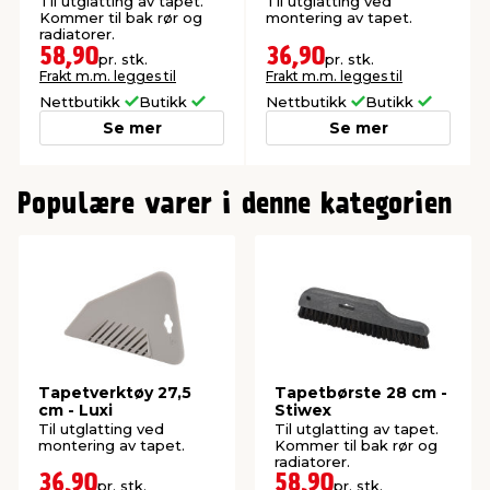
Til utglatting av tapet.
Til utglatting ved
Kommer til bak rør og
montering av tapet.
radiatorer.
58,90
36,90
pr. stk.
pr. stk.
Frakt m.m. legges til
Frakt m.m. legges til
Nettbutikk
Butikk
Nettbutikk
Butikk
Se mer
Se mer
0
Populære varer i denne kategorien
Tapetverktøy 27,5
Tapetbørste 28 cm -
cm - Luxi
Stiwex
Til utglatting ved
Til utglatting av tapet.
montering av tapet.
Kommer til bak rør og
radiatorer.
36,90
58,90
pr. stk.
pr. stk.