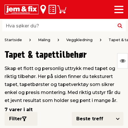
Meny
bake
bake
bake
bake
bake
bake
bake
bake
bake
Huskeliste
Handlevogn
i
i
i
i
i
i
i
i
i
byggevarer & trelast
hagen
huset
bad & vvs
el & belysning
maling
verktøy
bil & fritid
sesongavslutning
Hva søker du?
Hva søker du?
midler
gg
sel og varme
kler
dørsmaling
roverktøy
styr
ngavslutning
Startside
Maling
Veggkledning
Tapet & t
Tapet & tapettilbehør
 tak og vegger
er & levegger
oldning
tt
ndørsbelysning
iørmaling
verktøy
lutstyr
S
Skap et flott og personlig uttrykk med tapet og
Ing
 og tilbehør
møbler
dning
ebatterier
dørsbelysning
tstyr
varing av verktøy
ing
riktig tilbehør. Her på siden finner du teksturert
var
tapet, tapetbørster og tapetverktøy som sikrer
å
ngsplater
redskaper
r og oppheng
er
lder
øring & kjemikalier
e maskiner
rtikler
enkel og presis montering. Med riktig utstyr får du
vis
et jevnt resultat som holder seg pent i mange år.
rke og terrassebord
maskiner
ing & oppbevaring
 & ventilasjon
t Home
kel og fugemasse
sredskaper
ronikk
7 varer i alt
Filter
ing
oppbevaring
er & sikkerhet
 & kloakk
okker
r & bøtter
& underholdning