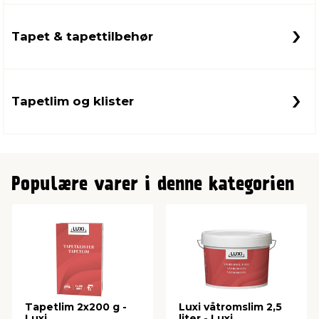
Tapet & tapettilbehør
innredning
 koblinger
idslamper
kledning
& fritid
 & stillas
asser & stativer
ne, data & TV
& sko
Tapetlim og klister
ing
pressing og sylting
rier
antning
ner
Populære varer i denne kategorien
edyr & ugress
Tapetlim 2x200 g -
Luxi våtromslim 2,5
Luxi
liter - Luxi