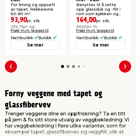
For liming og oppsett
Benyttes til å sette
av tapet. Rekkeevne
opp glassduk og -filt i
60-80 m².
rom som kjøkken og
baderom.
93,90
164,00
pr. stk.
pr. stk.
234,75
pr. kg.
65,60
pr. ltr.
Frakt m.m. legges til
Frakt m.m. legges til
Nettbutikk
Butikk
Nettbutikk
Butikk
Se mer
Se mer
Forrige
Nes
Forny veggene med tapet og
glassfibervev
Trenger veggene dine en oppfriskning? Ta en titt
på jem & fix sitt store utvalg av veggbekledning. Vi
har veggbekledning i flere ulike varianter, som for
eksempel tapet, glassfibervev og veggfilt, slik at