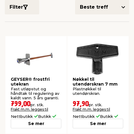
Filter
innredning
 koblinger
idslamper
kledning
& fritid
 & stillas
asser & stativer
ne, data & TV
& sko
ing
pressing og sylting
rier
antning
ner
GEYSER® frostfri
Nøkkel til
utekran
utendørskran 7 mm
edyr & ugress
Fast utløpstut og
Plastnøkkel til
håndtak til regulering av
utendørskran.
kaldt vann. 5 års garanti.
799,00
97,90
pr. stk.
pr. stk.
Frakt m.m. legges til
Frakt m.m. legges til
Nettbutikk
Butikk
Nettbutikk
Butikk
Se mer
Se mer