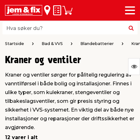
Meny
bake
bake
bake
bake
bake
bake
bake
bake
bake
Huskeliste
Handlevogn
i
i
i
i
i
i
i
i
i
byggevarer & trelast
hagen
huset
bad & vvs
el & belysning
maling
verktøy
bil & fritid
sesongavslutning
Hva søker du?
Hva søker du?
midler
gg
sel og varme
kler
dørsmaling
roverktøy
styr
ngavslutning
Startside
Bad & VVS
Blandebatterier
Kran
Kraner og ventiler
 tak og vegger
er & levegger
oldning
tt
ndørsbelysning
iørmaling
verktøy
lutstyr
S
Kraner og ventiler sørger for pålitelig regulering av
Ing
 og tilbehør
møbler
dning
ebatterier
dørsbelysning
tstyr
varing av verktøy
ing
vanntilførsel i både bolig og installasjoner. Finnes i
var
ulike typer, som kulekraner, stengeventiler og
å
ngsplater
redskaper
r og oppheng
er
lder
øring & kjemikalier
e maskiner
rtikler
tilbakeslagsventiler, som gir presis styring og
vis
sikkerhet i VVS-systemet. En viktig del av både nye
installasjoner og reparasjoner der driftssikkerhet er
rke og terrassebord
maskiner
ing & oppbevaring
 & ventilasjon
t Home
kel og fugemasse
sredskaper
ronikk
avgjørende.
12 varer i alt
ing
oppbevaring
er & sikkerhet
 & kloakk
okker
r & bøtter
& underholdning