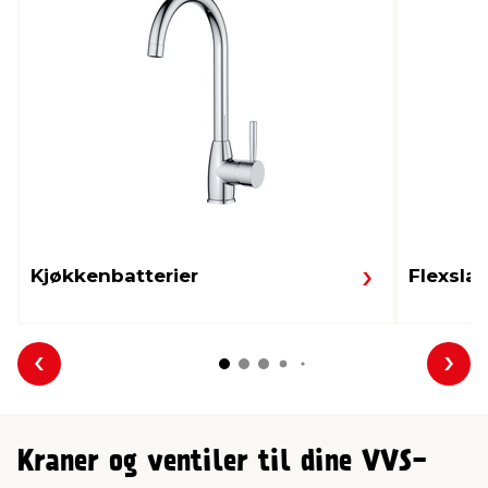
Kjøkkenbatterier
Flexsla
Forrige
Nes
Kraner og ventiler til dine VVS-