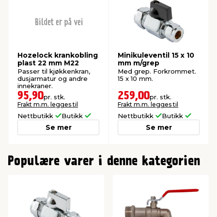
Hozelock krankobling
Minikuleventil 15 x 10
plast 22 mm M22
mm m/grep
Passer til kjøkkenkran,
Med grep. Forkrommet.
dusjarmatur og andre
15 x 10 mm.
innekraner.
95,90
259,00
pr. stk.
pr. stk.
Frakt m.m. legges til
Frakt m.m. legges til
Nettbutikk
Butikk
Nettbutikk
Butikk
Se mer
Se mer
0
Populære varer i denne kategorien