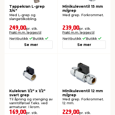
Tappekran L-grep
Minikuleventil 15 mm
3/4"
m/grep
Med L-grep og
Med grep. Forkrommet.
slangetilkobling.
249,00
239,00
pr. stk.
pr. stk.
Frakt m.m. legges til
Frakt m.m. legges til
Nettbutikk
Butikk
Nettbutikk
Butikk
Se mer
Se mer
Kulekran 1/2" x 1/2"
Minikuleventil 12 mm
svart grep
m/grep
Til åpning og stenging av
Med grep. Forkrommet.
vanntilførsel f.eks. ved
12 mm.
armaturer. I krom.
169,00
229,00
pr. stk.
pr. stk.