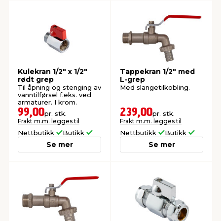
Kulekran 1/2" x 1/2"
Tappekran 1/2" med
rødt grep
L-grep
Til åpning og stenging av
Med slangetilkobling.
vanntilførsel f.eks. ved
armaturer. I krom.
99,00
239,00
pr. stk.
pr. stk.
Frakt m.m. legges til
Frakt m.m. legges til
Nettbutikk
Butikk
Nettbutikk
Butikk
Se mer
Se mer