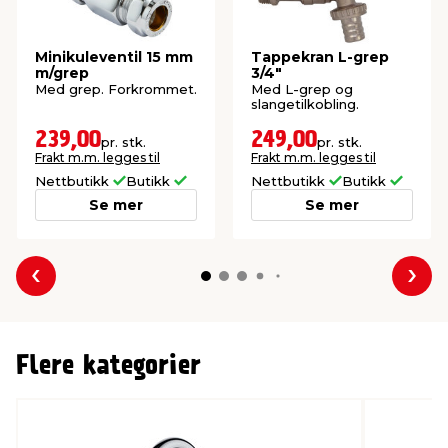
Minikuleventil 15 mm
Tappekran L-grep
m/grep
3/4"
Med grep. Forkrommet.
Med L-grep og
slangetilkobling.
239,00
249,00
pr. stk.
pr. stk.
Frakt m.m. legges til
Frakt m.m. legges til
Nettbutikk
Butikk
Nettbutikk
Butikk
Se mer
Se mer
Forrige
Nes
Flere kategorier