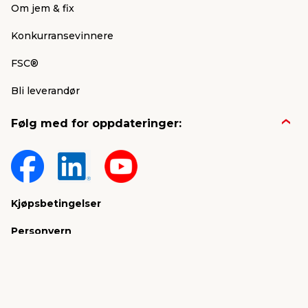
Om jem & fix
Konkurransevinnere
FSC®
Bli leverandør
Følg med for oppdateringer:
Kjøpsbetingelser
Personvern
jem & fix Norge AS, Strandveien 35,
1366 Lysaker (Hovedkontor)
Organisasjonsnummer: 919 562 404