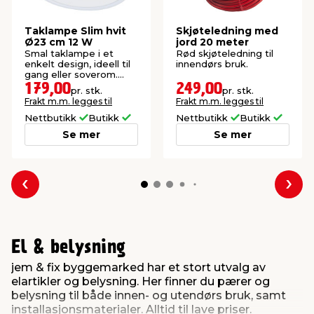
Taklampe Slim hvit
Skjøteledning med
Ø23 cm 12 W
jord 20 meter
Smal taklampe i et
Rød skjøteledning til
enkelt design, ideell til
innendørs bruk.
gang eller soverom.
Inkl. 12 W LED-
179,00
249,00
pr. stk.
pr. stk.
modulpære.
Frakt m.m. legges til
Frakt m.m. legges til
Nettbutikk
Butikk
Nettbutikk
Butikk
Se mer
Se mer
Forrige
Nes
El & belysning
jem & fix byggemarked har et stort utvalg av
elartikler og belysning. Her finner du pærer og
belysning til både innen- og utendørs bruk, samt
installasjonsmaterialer. Alltid til lave priser.