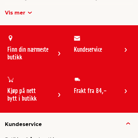
Vis mer
Finn din nærmeste
Kundeservice
butikk
Kjøp på nett
Frakt fra 84,-
bytt i butikk
Kundeservice