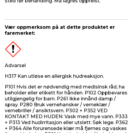
sted før behandling. Må lagres oppreist.
Vær oppmerksom på at dette produktet er
faremerket:
Advarsel
H317 Kan utløse en allergisk hudreaksjon.
P101 Hvis det er nødvendig med medisinsk råd, ha
beholder eller etikett for hånden. P102 Oppbevares
utilgjengelig for barn. P261 Ikke innånd damp /
spray. P280 Bruk vernehansker / verneklær /
vernebriller / ansiktsvern. P302 + P352 VED
KONTAKT MED HUDEN: Vask med mye vann. P333
+ P313 Ved hudirritasjon eller utslett: Søk lege. P362
+ P364 Alle forurensede klær må fjernes og vaskes