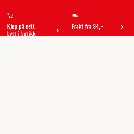
Kjøp på nett
Frakt fra 84,-
bytt i butikk
Kundeservice
Butikker & åpningstider
Kundeavisen
Kontakt
Gavekort
Frakt & levering
Reklamasjon