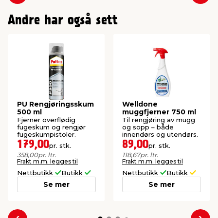
Andre har også sett
PU Rengjøringsskum
Welldone
500 ml
muggfjerner 750 ml
Fjerner overflødig
Til rengjøring av mugg
fugeskum og rengjør
og sopp – både
fugeskumpistoler.
innendørs og utendørs.
179,00
89,00
pr. stk.
pr. stk.
358,00
pr. ltr.
118,67
pr. ltr.
Frakt m.m. legges til
Frakt m.m. legges til
Nettbutikk
Butikk
Nettbutikk
Butikk
Se mer
Se mer