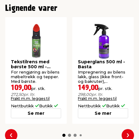
Lignende varer
Tekstilrens med
Superglans 500 ml -
børste 500 ml -
Basta
Basta
For rengjøring av bilens
Impregnering av bilens
møbeltrekk og tepper.
lakk, glass (ikke front-
Med børste.
og bakruter),
frontlykter, støtfangere
109,00
149,00
pr. stk.
pr. stk.
og lignende.
272,50
pr. ltr.
298,00
pr. ltr.
Frakt m.m. legges til
Frakt m.m. legges til
Nettbutikk
Butikk
Nettbutikk
Butikk
Se mer
Se mer
Forrige
Nes