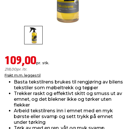
innredning
 koblinger
idslamper
kledning
& fritid
 & stillas
asser & stativer
ne, data & TV
& sko
ing
pressing og sylting
rier
109,00
pr. stk.
antning
ner
218,00
pr. ltr.
Frakt m.m. legges til
Basta tekstilrens brukes til rengjøring av bilens
edyr & ugress
tekstiler som møbeltrekk og tepper
Trekker raskt og effektivt skitt og smuss ut av
emnet, og det blekner ikke og tørker uten
flekker
Arbeid tekstilrens inn i emnet med en myk
børste eller svamp og sett trykk på emnet
under tørking
Tørk av med en ren, våt og myk svamp