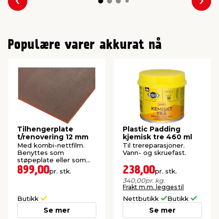
Forrige
Nes
Populære varer akkurat nå
Tilhengerplate
Plastic Padding
t/renovering 12 mm
kjemisk tre 460 ml
Med kombi-nettfilm.
Til trereparasjoner.
Benyttes som
Vann- og skruefast.
støpeplate eller som
bunnplate til tilhenger.
899,00
238,00
pr. stk.
pr. stk.
340,00
pr. kg.
Frakt m.m. legges til
Butikk
Nettbutikk
Butikk
Se mer
Se mer