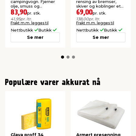
campingvogn. Fjerner
rensing av bremser,
olje, smuss og
skiver og koblinger etc.
trafikkfilm
Motvirker ulyder fra
83,90
69,00
pr. stk.
pr. stk.
bremsene.
41,95
pr. ltr.
138,00
pr. ltr.
Frakt m.m. legges til
Frakt m.m. legges til
Nettbutikk
Butikk
Nettbutikk
Butikk
Se mer
Se mer
Populære varer akkurat nå
Glava proff 34
Armert presenning