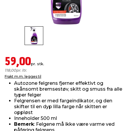
innredning
 koblinger
idslamper
kledning
& fritid
 & stillas
asser & stativer
ne, data & TV
& sko
ing
pressing og sylting
rier
59,00
pr. stk.
antning
ner
118,00
pr. ltr.
Frakt m.m. legges til
Autozone felgrens fjerner effektivt og
edyr & ugress
skånsomt bremsestøv, skitt og smuss fra alle
typer felger
Felgrensen er med fargeindikator, og den
skifter til en dyp lilla farge når skitten er
oppløst
Inneholder 500 ml
Bemerk
: Felgene må ikke være varme ved
påføring felgrens