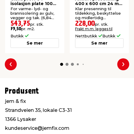
isolasjon plate 100
400 x 600 cm 24 m² -
mm
Garden®
For varme- lyd- og
Klar presenning til
brannisolering av gulv,
tildekking, beskyttelse
vegger og tak. (6,84
og midlertidig
m²).
overdekking. 24 m².
543,75
228,00
pr. stk.
pr. stk.
pr. m2.
Frakt m.m. legges til
79,50
Butikk
Nettbutikk
Butikk
Se mer
Se mer
Forrige
Nes
Produsent
jem & fix
Strandveien 35, lokale C3-31
1366 Lysaker
kundeservice@jemfix.com