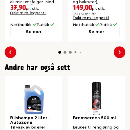
aluminiumsfelger. Med
og bakruter),
soft grip-håndtak.
frontlykter, støtfangere
37,90
149,00
pr. stk.
pr. stk.
og lignende.
Frakt m.m. legges til
298,00
pr. ltr.
Frakt m.m. legges til
Nettbutikk
Butikk
Nettbutikk
Butikk
Se mer
Se mer
Forrige
Nes
Andre har også sett
Bilshampo 2 liter -
Bremserens 500 ml
Autozone
Til vask av bil eller
Brukes til rengjøring og