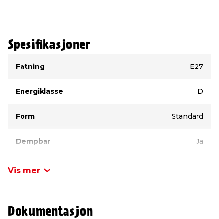
Spesifikasjoner
Type
Verdi
Fatning
E27
Energiklasse
D
Form
Standard
Dempbar
Ja
Merke
Osram
Vis mer
Lumen
806 lumen
Dokumentasjon
Volt
230 V