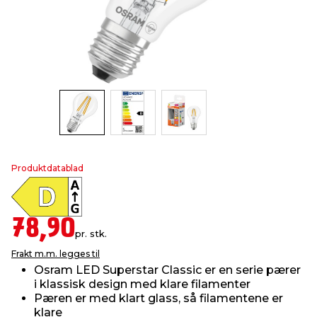
innredning
 koblinger
idslamper
kledning
& fritid
 & stillas
asser & stativer
ne, data & TV
& sko
ing
pressing og sylting
rier
antning
ner
Produktdatablad
edyr & ugress
78,90
pr. stk.
Frakt m.m. legges til
Osram LED Superstar Classic er en serie pærer
i klassisk design med klare filamenter
Pæren er med klart glass, så filamentene er
klare