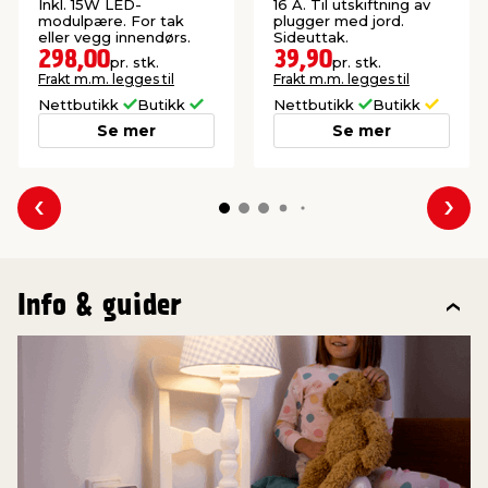
hvit
Inkl. 15W LED-
16 A. Til utskiftning av
modulpære. For tak
plugger med jord.
eller vegg innendørs.
Sideuttak.
298,00
39,90
pr. stk.
pr. stk.
Frakt m.m. legges til
Frakt m.m. legges til
Nettbutikk
Butikk
Nettbutikk
Butikk
Se mer
Se mer
Forrige
Nes
Info & guider