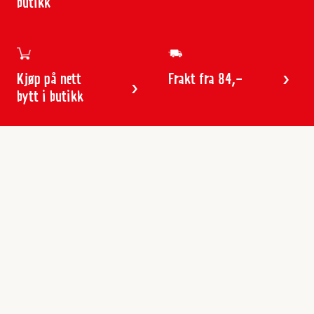
butikk
Kjøp på nett
Frakt fra 84,-
bytt i butikk
Kundeservice
Butikker & åpningstider
Kundeavisen
Kontakt
Gavekort
Frakt & levering