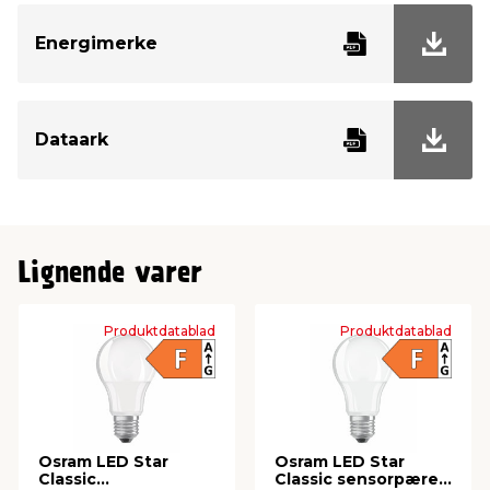
Energimerke
Watt
7 W
Kelvin
2700 Kelvin
Dataark
Tenn/slukk
100000
Brennetimer
15000
Lignende varer
Diameter
60 mm
Lengde
105 mm
Produktdatablad
Produktdatablad
Osram LED Star
Osram LED Star
Classic
Classic sensorpære