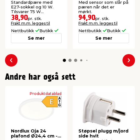
standardpære E27 10
E27 8,5 W
Standardpære med
Med sensor som slår på
W
E27-sokkel og 10 W.
pæren når det er
Tilsvarer 75 W
mørkt.
glødepære.
38,90
94,90
pr. stk.
pr. stk.
Frakt m.m. legges til
Frakt m.m. legges til
Nettbutikk
Butikk
Nettbutikk
Butikk
Se mer
Se mer
Forrige
Nes
Andre har også sett
Produktdatablad
Nordlux Oja 24
Støpsel plugg m/jord
plafond Ø24,4 cm -
side hvit