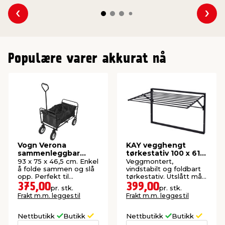
Se forrige
Se n
Populære varer akkurat nå
Vogn Verona
KAY vegghengt
sammenleggbar
tørkestativ 100 x 61 x
svart - Sunlife®
68 cm - svart
93 x 75 x 46,5 cm. Enkel
Veggmontert,
å folde sammen og slå
vindstabilt og foldbart
opp. Perfekt til
tørkestativ. Utslått mål:
utflukter og aktiviteter.
D: 61 x B: 100 x H: 68
375,00
399,00
pr. stk.
pr. stk.
Maks belastning: 70 kg.
cm.
Frakt m.m. legges til
Frakt m.m. legges til
Nettbutikk
Butikk
Nettbutikk
Butikk