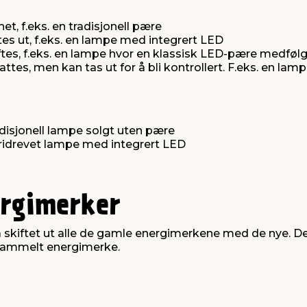
et, f.eks. en tradisjonell pære
tes ut, f.eks. en lampe med integrert LED
iftes, f.eks. en lampe hvor en klassisk LED-pære medføl
attes, men kan tas ut for å bli kontrollert. F.eks. en la
adisjonell lampe solgt uten pære
eridrevet lampe med integrert LED
ergimerker
å skiftet ut alle de gamle energimerkene med de nye. Der
 gammelt energimerke.