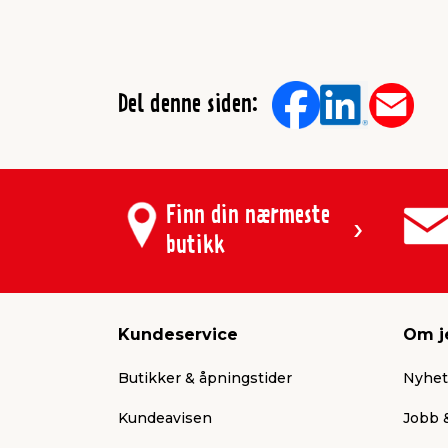
Del denne siden:
Finn din nærmeste
butikk
Kundeservice
Om j
Butikker & åpningstider
Nyhet
Kundeavisen
Jobb &