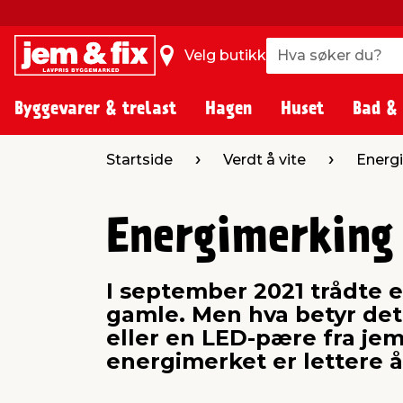
Hva søker du?
Hva søker du?
Velg butikk
Byggevarer & trelast
Hagen
Huset
Bad &
Startside
Verdt å vite
Energ
Energimerking
I september 2021 trådte e
gamle. Men hva betyr det 
eller en LED-pære fra jem
energimerket er lettere å