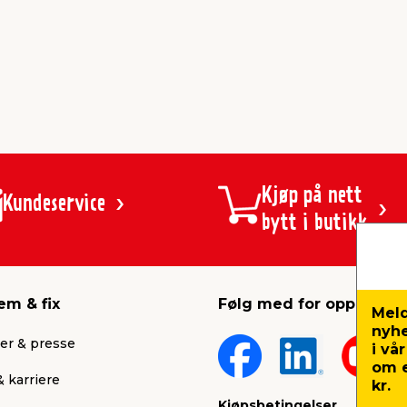
Kjøp på nett
Kundeservice
bytt i butikk
em & fix
Følg med for oppdateri
Meld
nyh
er & presse
i vå
om e
 karriere
kr.
Kjøpsbetingelser