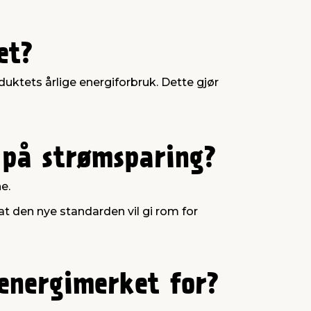
et?
duktets årlige energiforbruk. Dette gjør
 på strømsparing?
e.
t den nye standarden vil gi rom for
 energimerket for?