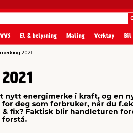
 VVS
El & belysning
Maling
Verktøy
Bil
imerking 2021
 2021
t nytt energimerke i kraft, og en n
for deg som forbruker, når du f.ek
 & fix? Faktisk blir handleturen fo
 forstå.