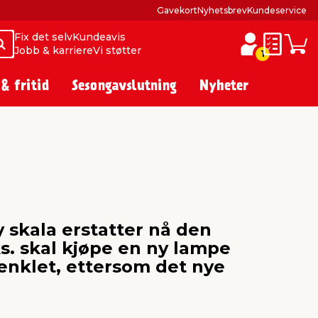
Gavekort
Nyhetsbrev
Kundeservice
Fix det selv
Kundeavis
Søk
Søk
Jobb & karriere
Vi støtter
Huskelist
Hand
1
 & fritid
Sesongavslutning
Nyheter
y skala erstatter nå den
s. skal kjøpe en ny lampe
renklet, ettersom det nye