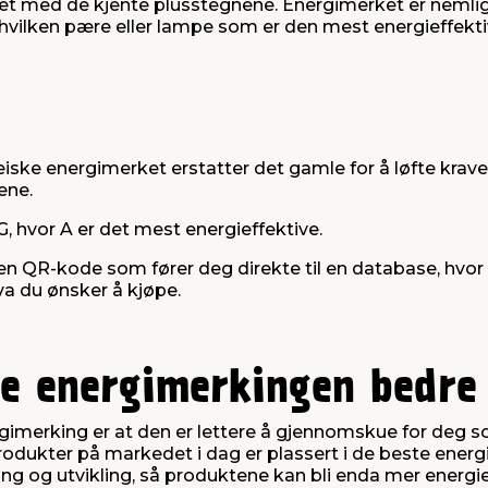
et med de kjente plusstegnene. Energimerket er nemlig 
e hvilken pære eller lampe som er den mest energieffekti
ske energimerket erstatter det gamle for å løfte kravene
ene.
, hvor A er det mest energieffektive.
en QR-kode som fører deg direkte til en database, hvor 
va du ønsker å kjøpe.
e energimerkingen bedre
rgimerking er at den er lettere å gjennomskue for deg
 produkter på markedet i dag er plassert i de beste ene
ring og utvikling, så produktene kan bli enda mer energie