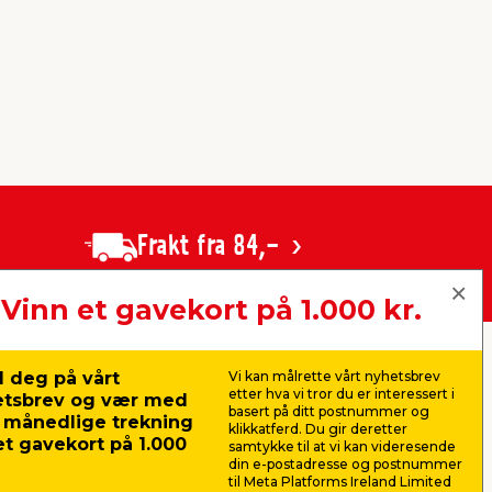
Frakt fra 84,-
Vinn et gavekort på 1.000 kr.
nger:
jem & fix Norge AS, Strandveien 35,
 deg på vårt
Vi kan målrette vårt nyhetsbrev
1366 Lysaker (Hovedkontor)
etter hva vi tror du er interessert i
etsbrev og vær med
Organisasjonsnummer: 919 562 404
basert på ditt postnummer og
r månedlige trekning
klikkatferd. Du gir deretter
t gavekort på 1.000
E-post:
kundeservice@jemfix.com
samtykke til at vi kan videresende
din e-postadresse og postnummer
til Meta Platforms Ireland Limited