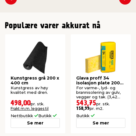
Se forrige
Se n
Populære varer akkurat nå
Kunstgress grå 200 x
Glava proff 34
400 cm
isolasjon plate 200
mm
Kunstgress av høy
For varme-, lyd- og
kvalitet med dren.
brannisolering av gulv,
vegger og tak. (3,42
m²).
498,00
543,75
pr. stk.
pr. stk.
pr. m2.
Frakt m.m. legges til
158,99
Nettbutikk
Butikk
Butikk
Se mer
Se mer