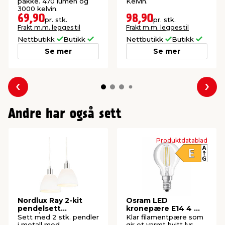
pakke. 470 lumen og
Kelvin.
3000 kelvin.
69,90
98,90
pr. stk.
pr. stk.
Frakt m.m. legges til
Frakt m.m. legges til
Nettbutikk
Butikk
Nettbutikk
Butikk
Se mer
Se mer
Forrige
Nes
Andre har også sett
Produktdatablad
Nordlux Ray 2-kit
Osram LED
pendelsett
kronepære E14 4 W
krom/opal
2-pk.
Sett med 2 stk. pendler
Klar filamentpære som
i metall med
gir et varmt hvitt lys.