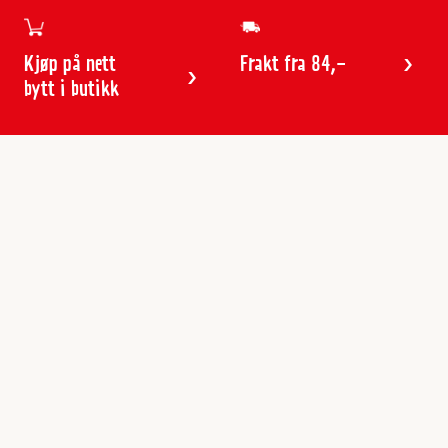
Kjøp på nett
Frakt fra 84,-
bytt i butikk
Kundeservice
Butikker & åpningstider
Kundeavisen
Kontakt
Gavekort
Frakt & levering
Reklamasjon