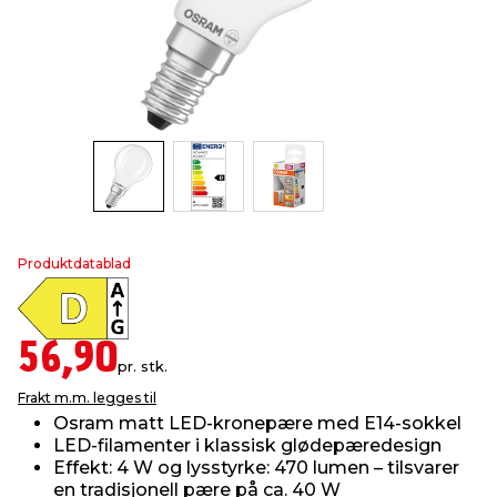
innredning
 koblinger
idslamper
kledning
& fritid
 & stillas
asser & stativer
ne, data & TV
& sko
ing
pressing og sylting
rier
antning
ner
Produktdatablad
edyr & ugress
56,90
pr. stk.
Frakt m.m. legges til
Osram matt LED-kronepære med E14-sokkel
LED-filamenter i klassisk glødepæredesign
Effekt: 4 W og lysstyrke: 470 lumen – tilsvarer
en tradisjonell pære på ca. 40 W