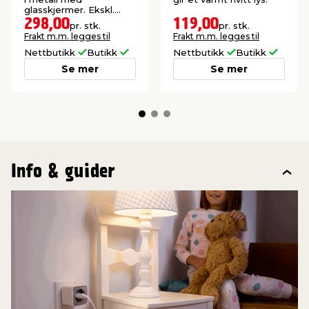
glasskjermer. Ekskl.
lyskilder.
298,00
119,00
pr. stk.
pr. stk.
Frakt m.m. legges til
Frakt m.m. legges til
Nettbutikk
Butikk
Nettbutikk
Butikk
Se mer
Se mer
Info & guider