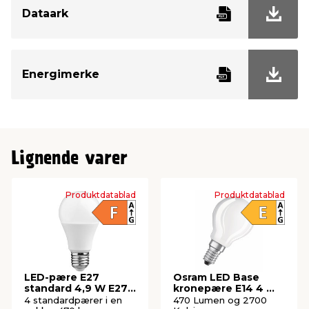
Dataark
Energimerke
Lignende varer
Produktdatablad
Produktdatablad
LED-pære E27
Osram LED Base
standard 4,9 W E27
kronepære E14 4 W
4-pk.
3-pk
4 standardpærer i en
470 Lumen og 2700