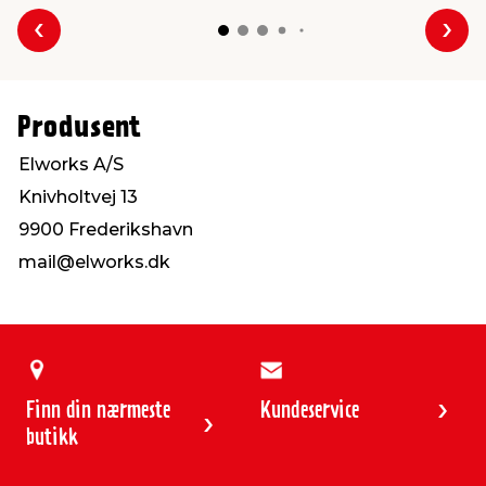
Forrige
Nes
Produsent
Elworks A/S
Knivholtvej 13
9900 Frederikshavn
mail@elworks.dk
Finn din nærmeste
Kundeservice
butikk