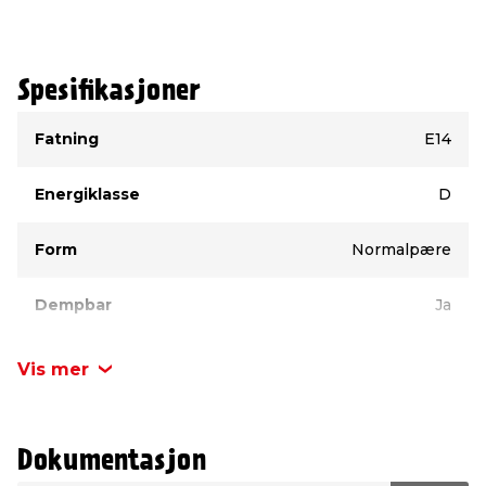
Spesifikasjoner
Type
Verdi
Fatning
E14
Energiklasse
D
Form
Normalpære
Dempbar
Ja
Merke
Osram
Vis mer
Lumen
470 lumen
Dokumentasjon
Volt
230 V