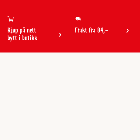
Kjøp på nett
Frakt fra 84,-
bytt i butikk
Kundeservice
Butikker & åpningstider
Kundeavisen
Kontakt
Gavekort
Frakt & levering