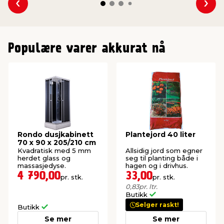
Se forrige
Se n
Populære varer akkurat nå
Rondo dusjkabinett
Plantejord 40 liter
70 x 90 x 205/210 cm
Kvadratisk med 5 mm
Allsidig jord som egner
herdet glass og
seg til planting både i
massasjedyse.
hagen og i drivhus.
4 790,00
33,00
pr. stk.
pr. stk.
0,83
pr. ltr.
Butikk
Selger raskt!
Butikk
Se mer
Se mer