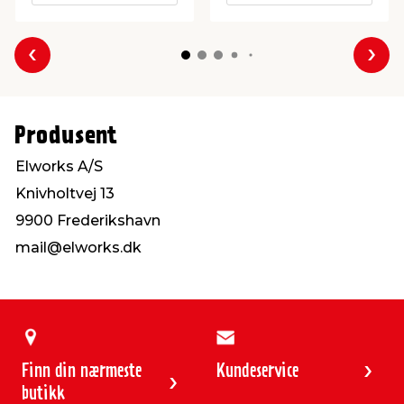
Forrige
Nes
Produsent
Elworks A/S
Knivholtvej 13
9900 Frederikshavn
mail@elworks.dk
Finn din nærmeste
Kundeservice
butikk