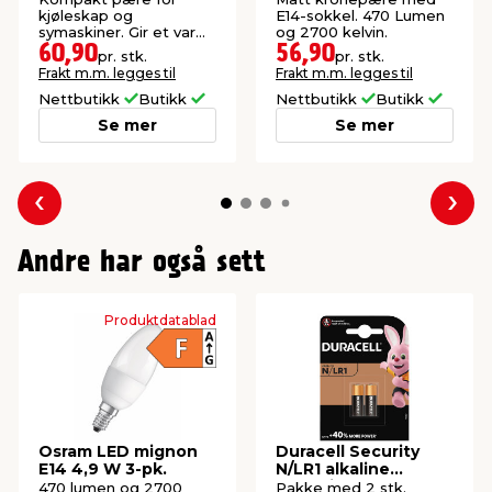
kjøleskap og
E14-sokkel. 470 Lumen
symaskiner. Gir et varmt
og 2700 kelvin.
hvitt lys.
60,90
56,90
pr. stk.
pr. stk.
Frakt m.m. legges til
Frakt m.m. legges til
Nettbutikk
Butikk
Nettbutikk
Butikk
Se mer
Se mer
Forrige
Nes
Andre har også sett
Produktdatablad
Osram LED mignon
Duracell Security
E14 4,9 W 3-pk.
N/LR1 alkaline
batterier 2-pk.
470 lumen og 2700
Pakke med 2 stk.