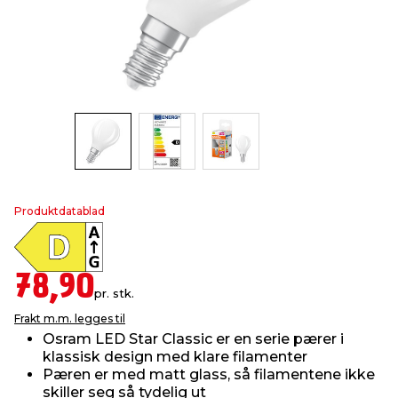
innredning
 koblinger
idslamper
kledning
& fritid
 & stillas
asser & stativer
ne, data & TV
& sko
ing
pressing og sylting
rier
antning
ner
Produktdatablad
edyr & ugress
78,90
pr. stk.
Frakt m.m. legges til
Osram LED Star Classic er en serie pærer i
klassisk design med klare filamenter
Pæren er med matt glass, så filamentene ikke
skiller seg så tydelig ut