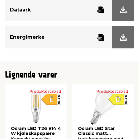
Dataark
Watt
3,4 W
Kelvin
2700 Kelvin
Energimerke
Tenn/slukk
100000
Brennetimer
15000
Lignende varer
Diameter
45 mm
Lengde
78 mm
Produktdatablad
Produktdatablad
Osram LED T26 E14 4
Osram LED Star
W kjøleskapspære
Classic matt
sparepære E14 4 W
Kompakt pære for
Matt kronepære med