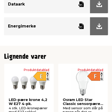
Dataark
Watt
8,5 W
Kelvin
2700 Kelvin
Energimerke
Tenn/slukk
100000
Brennetimer
15000
Lignende varer
Diameter
60 mm
Lengde
113 mm
Produktdatablad
Produktdatablad
LED-pære krone 4,2
Osram LED Star
W E27 4-pk.
Classic sensorpære
E27 8,5 W
4 stk. LED-kronepærer
Med sensor som slår på
med E27 sokkel.
pæren når det er