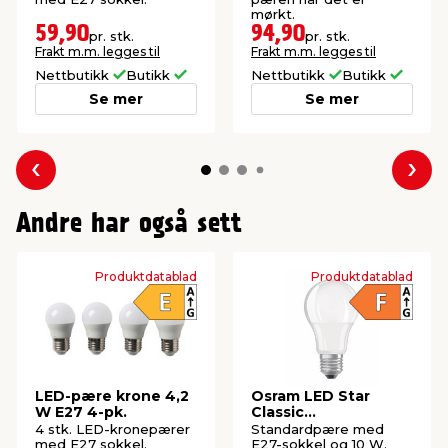
mørkt.
59,90
94,90
pr. stk.
pr. stk.
Frakt m.m. legges til
Frakt m.m. legges til
Nettbutikk
Butikk
Nettbutikk
Butikk
Se mer
Se mer
Forrige
Nes
Andre har også sett
Produktdatablad
Produktdatablad
LED-pære krone 4,2
Osram LED Star
W E27 4-pk.
Classic
standardpære E27 10
4 stk. LED-kronepærer
Standardpære med
W
med E27 sokkel.
E27-sokkel og 10 W.