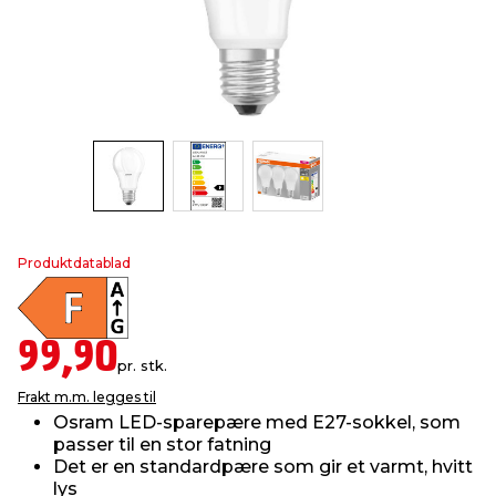
innredning
 koblinger
idslamper
kledning
& fritid
 & stillas
asser & stativer
ne, data & TV
& sko
ing
pressing og sylting
rier
antning
ner
Produktdatablad
edyr & ugress
99,90
pr. stk.
Frakt m.m. legges til
Osram LED-sparepære med E27-sokkel, som
passer til en stor fatning
Det er en standardpære som gir et varmt, hvitt
lys