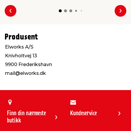
Forrige
Nes
Produsent
Elworks A/S
Knivholtvej 13
9900 Frederikshavn
mail@elworks.dk
Finn din nærmeste
Kundeservice
butikk