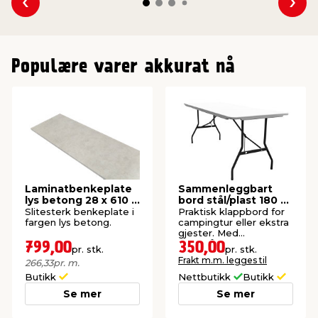
Se forrige
Se n
Populære varer akkurat nå
Laminatbenkeplate
Sammenleggbart
lys betong 28 x 610 x
bord stål/plast 180 x
3000 mm
75 cm hvit
Slitesterk benkeplate i
Praktisk klappbord for
fargen lys betong.
campingtur eller ekstra
gjester. Med
bærehåndtak.
799,00
350,00
pr. stk.
pr. stk.
Frakt m.m. legges til
266,33
pr. m.
Butikk
Nettbutikk
Butikk
Se mer
Se mer