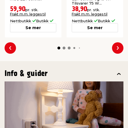
Tilsvarer 75 W
glødepære.
59,90
38,90
pr. stk.
pr. stk.
Frakt m.m. legges til
Frakt m.m. legges til
Nettbutikk
Butikk
Nettbutikk
Butikk
Se mer
Se mer
Forrige
Nes
Info & guider