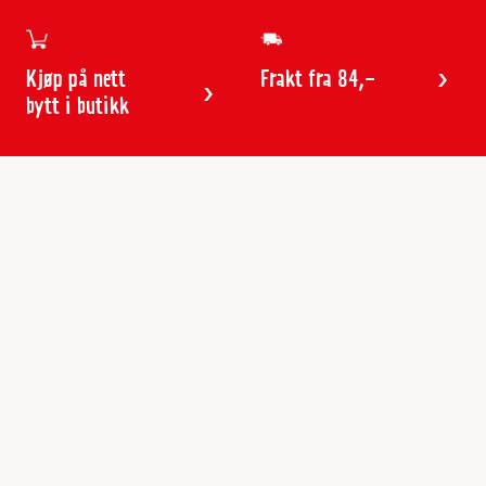
Kjøp på nett
Frakt fra 84,-
bytt i butikk
Kundeservice
Butikker & åpningstider
Kundeavisen
Kontakt
Gavekort
Frakt & levering
Reklamasjon