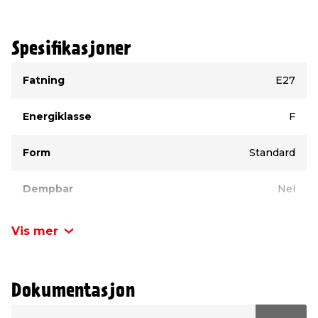
Spesifikasjoner
Type
Verdi
Fatning
E27
Energiklasse
F
Form
Standard
Dempbar
Nei
Merke
Osram
Vis mer
Lumen
806 lumen
Dokumentasjon
Volt
230 V