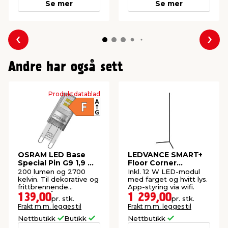
Se mer
Se mer
Forrige
Nes
Andre har også sett
Produktdatablad
OSRAM LED Base
LEDVANCE SMART+
Special Pin G9 1,9 W
Floor Corner
3-pk.
gulvlampe 140 cm
200 lumen og 2700
Inkl. 12 W LED-modul
RGB+TW
kelvin. Til dekorative og
med farget og hvitt lys.
frittbrennende
App-styring via wifi.
bruksområder.
139,00
1 299,00
pr. stk.
pr. stk.
Frakt m.m. legges til
Frakt m.m. legges til
Nettbutikk
Butikk
Nettbutikk