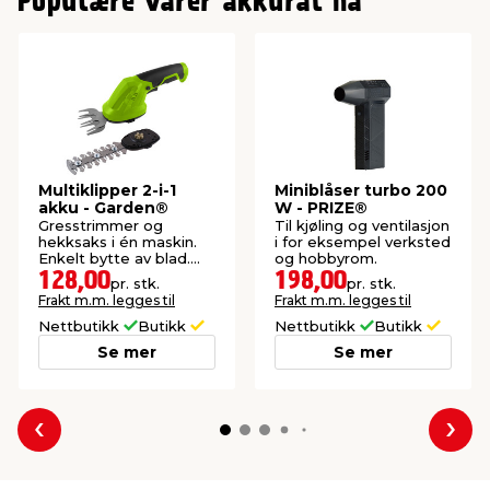
Populære varer akkurat nå
Multiklipper 2-i-1
Miniblåser turbo 200
akku - Garden®
W - PRIZE®
Gresstrimmer og
Til kjøling og ventilasjon
hekksaks i én maskin.
i for eksempel verksted
Enkelt bytte av blad.
og hobbyrom.
Inkludert batteri og
128,00
198,00
pr. stk.
pr. stk.
lader.
Frakt m.m. legges til
Frakt m.m. legges til
Nettbutikk
Butikk
Nettbutikk
Butikk
Se mer
Se mer
Forrige
Nes