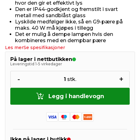
hvor den gir et effektivt lys
Den er IP44-godkjent og fremstilt i svart
metall med sandblåst glass
Lyskilde medfølger ikke, så en G9-pære på
maks. 40 W må kjøpes i tillegg
Det er mulig å dempe lampen hvis den
kombineres med en dempbar pære
Les mer
Se spesifikasjoner
På lager i nettbutikken
Leveringstid 1-5 virkedager
-
+
1
stk.
Legg i handlevogn
Ikke på lager i butikk