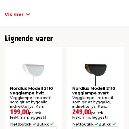
Fatning
G9
Vis mer
Bredde
8,6 cm
Lignende varer
Høyde
14 cm
IP godkjent
IP44
Nordlux Modell 2110
Nordlux Modell 2110
vegglampe hvit
vegglampe svart
Vegglampe i retrostil
Vegglampe i retrostil
som gir et hyggelig,
som gir et hyggelig,
indirekte lys. Kan
indirekte lys. Kan
monteres oppover eller
monteres oppover eller
199,00
249,00
pr. stk.
pr. stk.
nedover. Ekskl. lyskilde.
nedover. Ekskl. lyskilde.
Frakt m.m. legges til
Frakt m.m. legges til
Nettbutikk
Butikk
Nettbutikk
Butikk