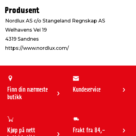
Produsent
Nordlux AS c/o Stangeland Regnskap AS
Welhavens Vei 19
4319 Sandnes
https://www.nordlux.com/
Finn din nærmeste
Kundeservice
butikk
Kjøp på nett
Frakt fra 84,-