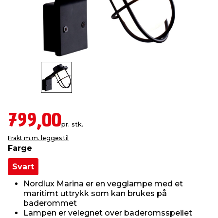
innredning
 koblinger
idslamper
kledning
& fritid
 & stillas
asser & stativer
ne, data & TV
& sko
ing
pressing og sylting
rier
antning
ner
799,00
pr. stk.
Frakt m.m. legges til
edyr & ugress
Farge
Svart
Nordlux Marina er en vegglampe med et
maritimt uttrykk som kan brukes på
baderommet
Lampen er velegnet over baderomsspeilet