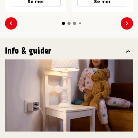
Se mer
Se mer
Forrige
Nes
Info & guider