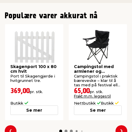
Populære varer akkurat nå
Skagenport 100 x 80
Campingstol med
cm hvit
armlener og
koppholder –
Port til Skagengjerde i
Campingstol i praktisk
Sunlife®
hvitgrunnet tre.
bæreveske – klar til å
tas med på festival eller
camping.
369,00
65,00
pr. stk.
pr. stk.
Frakt m.m. legges til
Butikk
Nettbutikk
Butikk
Se mer
Se mer