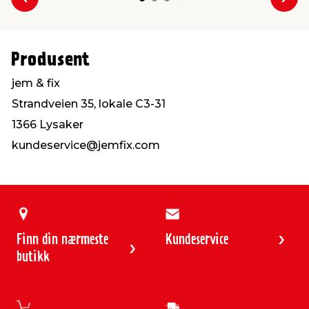
Forrige
Nes
Produsent
jem & fix
Strandveien 35, lokale C3-31
1366 Lysaker
kundeservice@jemfix.com
Finn din nærmeste
Kundeservice
butikk