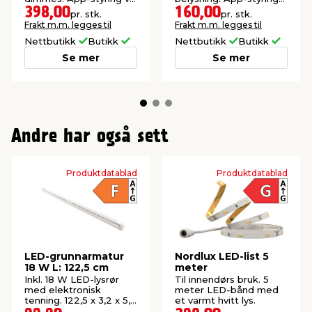
wifi.
via WiFi.
398,00
160,00
pr. stk.
pr. stk.
Frakt m.m. legges til
Frakt m.m. legges til
Nettbutikk
Butikk
Nettbutikk
Butikk
Se mer
Se mer
Andre har også sett
Produktdatablad
Produktdatablad
LED-grunnarmatur
Nordlux LED-list 5
18 W L: 122,5 cm
meter
Inkl. 18 W LED-lysrør
Til innendørs bruk. 5
med elektronisk
meter LED-bånd med
tenning. 122,5 x 3,2 x 5,4
et varmt hvitt lys.
cm. Inne.