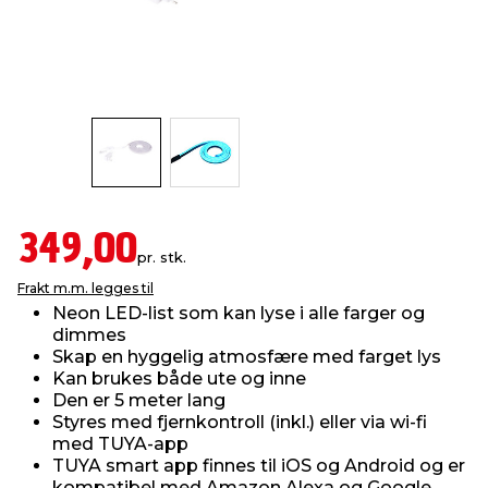
innredning
 koblinger
idslamper
kledning
& fritid
 & stillas
asser & stativer
ne, data & TV
& sko
ing
pressing og sylting
rier
349,00
antning
ner
pr. stk.
Frakt m.m. legges til
Neon LED-list som kan lyse i alle farger og
edyr & ugress
dimmes
Skap en hyggelig atmosfære med farget lys
Kan brukes både ute og inne
Den er 5 meter lang
Styres med fjernkontroll (inkl.) eller via wi-fi
med TUYA-app
TUYA smart app finnes til iOS og Android og er
kompatibel med Amazon Alexa og Google