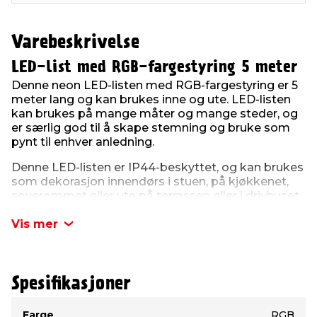
Varebeskrivelse
LED-list med RGB-fargestyring 5 meter
Denne neon LED-listen med RGB-fargestyring er 5
meter lang og kan brukes inne og ute. LED-listen
kan brukes på mange måter og mange steder, og
er særlig god til å skape stemning og bruke som
pynt til enhver anledning.
Denne LED-listen er IP44-beskyttet, og kan brukes
som dekorasjon innendørs i stuen, på kjøkkenet,
soverommet eller ute på terrassen eller i drivhuset.
Lyset er lett å styre med enten den medfølgende
Vis mer
fjernkontrollen, hvor du har 24 lysmuligheter, eller
trådløst med TUYA-appen via wi-fi på
smarttelefonen din. TUYA smart app finnes til iOS
og Android og er kompatibel med Amazon Alexa
Spesifikasjoner
og Google Assistent.
Type
Verdi
Farge
RGB