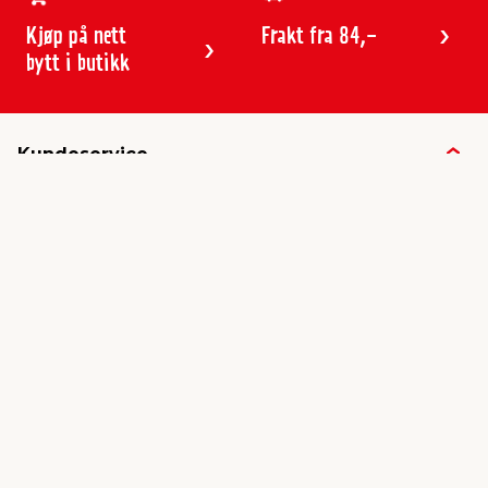
Kjøp på nett
Frakt fra 84,-
bytt i butikk
Kundeservice
Butikker & åpningstider
Kundeavisen
Kontakt
Gavekort
Frakt & levering
Reklamasjon
Varemerker