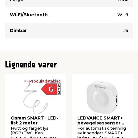
Produktdetaljer:
Lengde: 5 meter
Antall LED: 84 pr. meter
Wi-Fi/Bluetooth
Wi-fi
Kan dimmes: Ja
Beskyttelse: IP44 (innen- og utendørs bruk)
Dimbar
Ja
Fjernkontroll med 24 styringsmuligheter
Wifi-styring med TUYA-app
Lignende varer
Produktdatablad
Osram SMART+ LED-
LEDVANCE SMART+
list 2 meter
bevegelsessensor
wi-fi
Hvitt og farget lys
For automatisk tenning
(RGB+TW). Kan
av innendørs SMART+
dimmes. App-styring via
belysning. App-styring