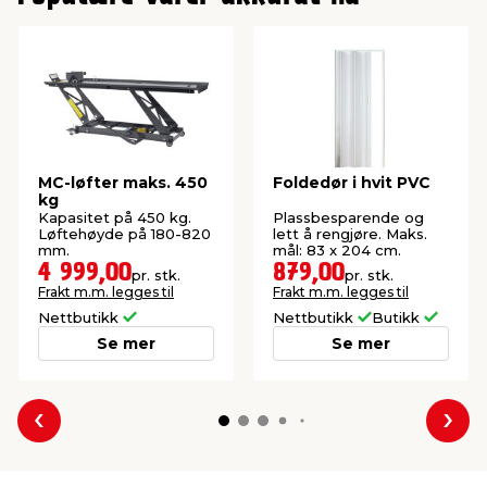
MC-løfter maks. 450
Foldedør i hvit PVC
kg
Kapasitet på 450 kg.
Plassbesparende og
Løftehøyde på 180-820
lett å rengjøre. Maks.
mm.
mål: 83 x 204 cm.
4 999,00
879,00
pr. stk.
pr. stk.
Frakt m.m. legges til
Frakt m.m. legges til
Nettbutikk
Nettbutikk
Butikk
Se mer
Se mer
Forrige
Nes