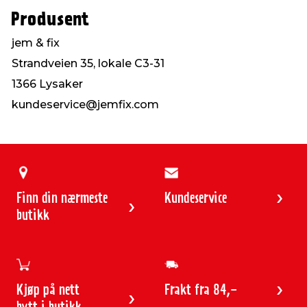
Produsent
jem & fix
Strandveien 35, lokale C3-31
1366 Lysaker
kundeservice@jemfix.com
Finn din nærmeste
Kundeservice
butikk
Kjøp på nett
Frakt fra 84,-