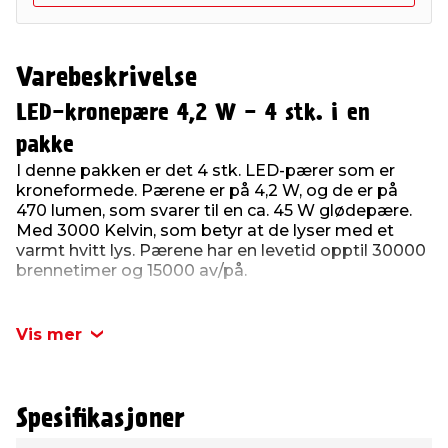
Varebeskrivelse
LED-kronepære 4,2 W - 4 stk. i en
pakke
I denne pakken er det 4 stk. LED-pærer som er
kroneformede. Pærene er på 4,2 W, og de er på
470 lumen, som svarer til en ca. 45 W glødepære.
Med 3000 Kelvin, som betyr at de lyser med et
varmt hvitt lys. Pærene har en levetid opptil 30000
brennetimer og 15000 av/på.
Pærene har en E14 sokkel som passer til en liten
fatning.
Vis mer
Produktdetaljer:
4,2 W
4 stk. i en pakke
Spesifikasjoner
Sokkel: E14
Form: Krone
Type
Verdi