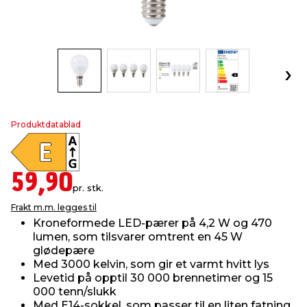
innredning
 koblinger
idslamper
kledning
& fritid
 & stillas
asser & stativer
ne, data & TV
& sko
ing
pressing og sylting
rier
Produktdatablad
antning
ner
59,90
pr. stk.
edyr & ugress
Frakt m.m. legges til
Kroneformede LED-pærer på 4,2 W og 470
lumen, som tilsvarer omtrent en 45 W
glødepære
Med 3000 kelvin, som gir et varmt hvitt lys
Levetid på opptil 30 000 brennetimer og 15
000 tenn/slukk
Med E14-sokkel, som passer til en liten fatning