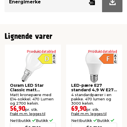
Energimerke
Brennetimer
30000
Diameter
45 mm
Lignende varer
Lengde
80 mm
Produktdatablad
Produktdatablad
Osram LED Star
LED-pære E27
Classic matt
standard 4,9 W E27
sparepære E14 4 W
4-pk.
Matt kronepære med
4 standardpærer i en
E14-sokkel. 470 Lumen
pakke. 470 lumen og
og 2700 kelvin.
3000 kelvin.
56,90
69,90
pr. stk.
pr. stk.
Frakt m.m. legges til
Frakt m.m. legges til
Nettbutikk
Butikk
Nettbutikk
Butikk