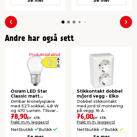
Se mer
Se mer
Forrige
Nes
Andre har også sett
Produktdatablad
Osram LED Star
Stikkontakt dobbel
Classic matt
m/jord vegg - Elko
kronepære dimbar
Dimbar kronelyspære
Dobbel stikkontakt
E27 4,8 W
med E27-sokkel, 4,8 W
med jord til montering
og 470 Lumen. Tilsvarer
på vegg. 16 A.
40 W glødepære.
78,90
76,00
pr. stk.
pr. stk.
Frakt m.m. legges til
Frakt m.m. legges til
Nettbutikk
Butikk
Nettbutikk
Butikk
Se mer
Se mer