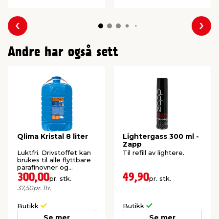
Forrige
Nes
Andre har også sett
Qlima Kristal 8 liter
Lightergass 300 ml -
Zapp
Luktfri. Drivstoffet kan
Til refill av lightere.
brukes til alle flyttbare
parafinovner og
varmeovner.
300,00
49,90
pr. stk.
pr. stk.
37,50
pr. ltr.
Butikk
Butikk
Se mer
Se mer