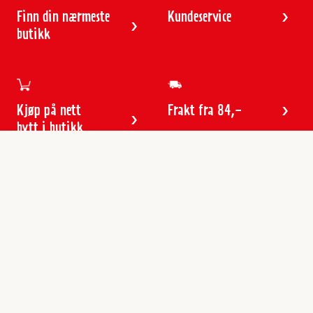
Finn din nærmeste
Kundeservice
butikk
Kjøp på nett
Frakt fra 84,-
bytt i butikk
Kundeservice
Butikker & åpningstider
Kundeavisen
Kontakt
Gavekort