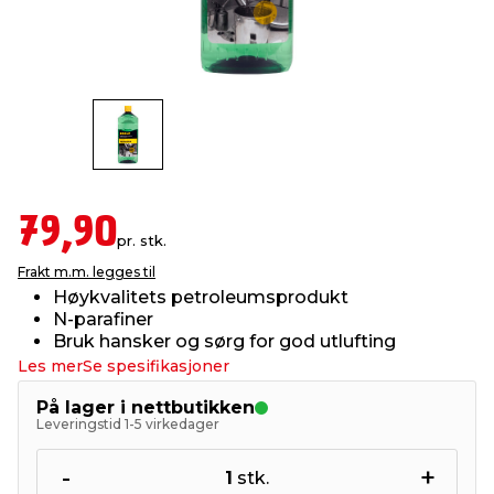
innredning
 koblinger
idslamper
kledning
& fritid
 & stillas
asser & stativer
ne, data & TV
& sko
ing
pressing og sylting
rier
79,90
pr. stk.
antning
ner
Frakt m.m. legges til
Høykvalitets petroleumsprodukt
N-parafiner
edyr & ugress
Bruk hansker og sørg for god utlufting
Les mer
Se spesifikasjoner
På lager i nettbutikken
Leveringstid 1-5 virkedager
-
+
1
stk.