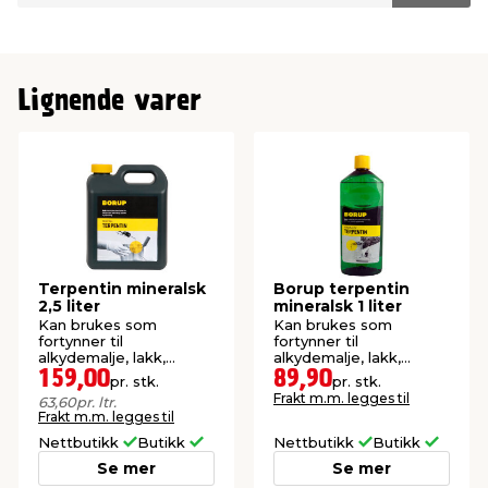
Lignende varer
Terpentin mineralsk
Borup terpentin
2,5 liter
mineralsk 1 liter
Kan brukes som
Kan brukes som
fortynner til
fortynner til
alkydemalje, lakk,
alkydemalje, lakk,
trebeskyttelse og
oljelakk og oljemaling.
159,00
89,90
pr. stk.
pr. stk.
oljemaling.
Frakt m.m. legges til
63,60
pr. ltr.
Frakt m.m. legges til
Nettbutikk
Butikk
Nettbutikk
Butikk
Se mer
Se mer