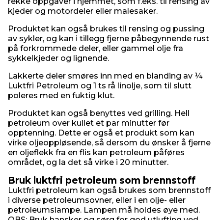
rekke oppgaver i hjemmet, som f.eks. til rensing av
kjeder og motordeler eller malesaker.
Produktet kan også brukes til rensing og pussing
av sykler, og kan i tillegg fjerne påbegynnende rust
på forkrommede deler, eller gammel olje fra
sykkelkjeder og lignende.
Lakkerte deler smøres inn med en blanding av ¼
Luktfri Petroleum og 1 ts rå linolje, som til slutt
poleres med en fuktig klut.
Produktet kan også benyttes ved grilling. Hell
petroleum over kullet et par minutter før
opptenning. Dette er også et produkt som kan
virke oljeoppløsende, så dersom du ønsker å fjerne
en oljeflekk fra en flis kan petroleum påføres
området, og la det så virke i 20 minutter.
Bruk luktfri petroleum som brennstoff
Luktfri petroleum kan også brukes som brennstoff
i diverse petroleumsovner, eller i en olje- eller
petroleumslampe. Lampen må holdes øye med.
OBS: Bruk hansker og sørg for god utlufting ved