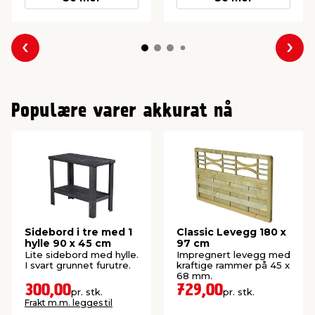
Forrige
Nes
Populære varer akkurat nå
Sidebord i tre med 1
Classic Levegg 180 x
hylle 90 x 45 cm
97 cm
Lite sidebord med hylle.
Impregnert levegg med
I svart grunnet furutre.
kraftige rammer på 45 x
68 mm.
300,00
729,00
pr. stk.
pr. stk.
Frakt m.m. legges til