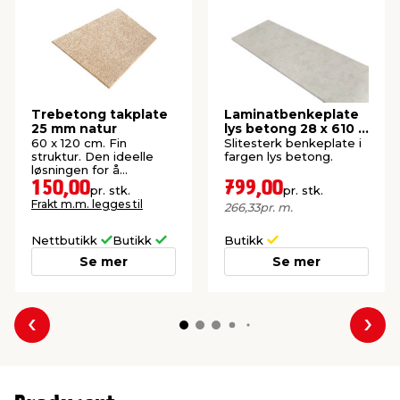
Trebetong takplate
Laminatbenkeplate
25 mm natur
lys betong 28 x 610 x
3000 mm
60 x 120 cm. Fin
Slitesterk benkeplate i
struktur. Den ideelle
fargen lys betong.
løsningen for å
forbedre akustikken.
150,00
799,00
pr. stk.
pr. stk.
Frakt m.m. legges til
266,33
pr. m.
Nettbutikk
Butikk
Butikk
Se mer
Se mer
Forrige
Nes