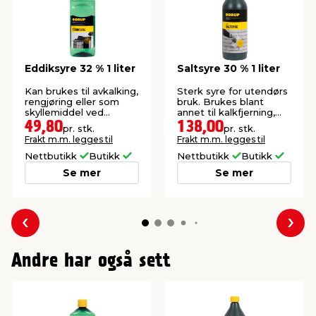
Eddiksyre 32 % 1 liter
Saltsyre 30 % 1 liter
Kan brukes til avkalking,
Sterk syre for utendørs
rengjøring eller som
bruk. Brukes blant
skyllemiddel ved
annet til kalkfjerning,
tøyvask.
irring av kobber.
49,80
138,00
pr. stk.
pr. stk.
Frakt m.m. legges til
Frakt m.m. legges til
Nettbutikk
Butikk
Nettbutikk
Butikk
Se mer
Se mer
Forrige
Nes
Andre har også sett