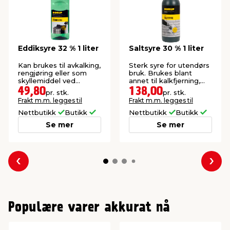
Eddiksyre 32 % 1 liter
Saltsyre 30 % 1 liter
Kan brukes til avkalking,
Sterk syre for utendørs
rengjøring eller som
bruk. Brukes blant
skyllemiddel ved
annet til kalkfjerning,
tøyvask.
irring av kobber.
49,80
138,00
pr. stk.
pr. stk.
Frakt m.m. legges til
Frakt m.m. legges til
Nettbutikk
Butikk
Nettbutikk
Butikk
Se mer
Se mer
Forrige
Nes
Populære varer akkurat nå