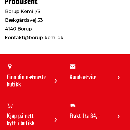
Produsent
Borup Kemi I/S
Bækgårdsvej 53
4140 Borup
kontakt@borup-kemi.dk
Finn din nærmeste
Kundeservice
butikk
Kjøp på nett
Frakt fra 84,-
bytt i butikk