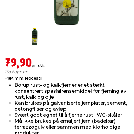
innredning
 koblinger
idslamper
kledning
& fritid
 & stillas
asser & stativer
ne, data & TV
& sko
ing
pressing og sylting
rier
79,90
pr. stk.
antning
ner
159,80
pr. ltr.
Frakt m.m. legges til
Borup rust- og kalkfjerner er et sterkt
edyr & ugress
konsentrert spesialrensemiddel for fjerning av
rust, kalk og olje
Kan brukes på galvaniserte jernplater, sement,
betongfliser og avløp
Svært godt egnet til å fjerne rust i WC-skåler
Må ikke brukes på emaljert jern (badekar),
terrazzogulv eller sammen med klorholdige
produkter