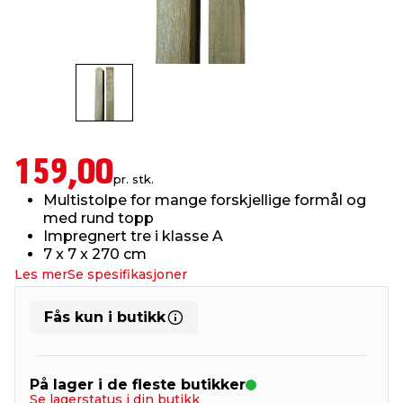
innredning
 koblinger
idslamper
kledning
& fritid
 & stillas
asser & stativer
ne, data & TV
& sko
ing
pressing og sylting
rier
159,00
pr. stk.
Multistolpe for mange forskjellige formål og
antning
ner
med rund topp
Impregnert tre i klasse A
7 x 7 x 270 cm
edyr & ugress
Les mer
Se spesifikasjoner
Fås kun i butikk
På lager i de fleste butikker
Se lagerstatus i din butikk