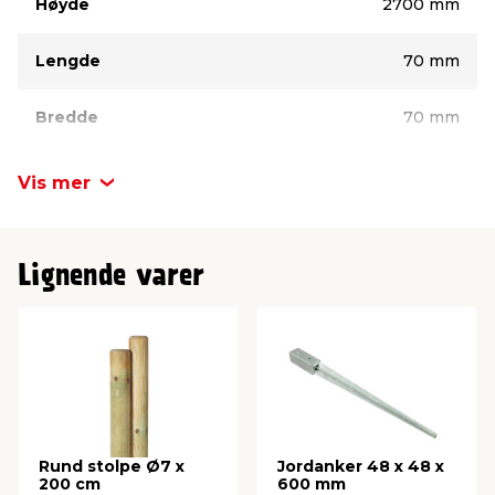
Høyde
2700 mm
Lengde
70 mm
Bredde
70 mm
Materiale
Impregnert tre
Vis mer
Lignende varer
Rund stolpe Ø7 x
Jordanker 48 x 48 x
200 cm
600 mm