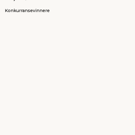
Konkurransevinnere
FSC®
Bli leverandør
Følg med for oppdateringer:
Kjøpsbetingelser
Personvern
jem & fix Norge AS, Strandveien 35,
1366 Lysaker (Hovedkontor)
Organisasjonsnummer: 919 562 404
E-post:
kundeservice@jemfix.com