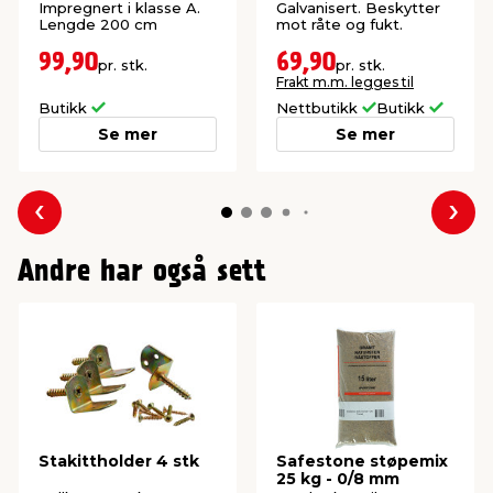
Impregnert i klasse A.
Galvanisert. Beskytter
Lengde 200 cm
mot råte og fukt.
99,90
69,90
pr. stk.
pr. stk.
Frakt m.m. legges til
Butikk
Nettbutikk
Butikk
Se mer
Se mer
Forrige
Nes
Andre har også sett
Stakittholder 4 stk
Safestone støpemix
25 kg - 0/8 mm