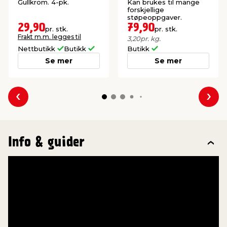
Gullkrom. 4-pk.
Kan brukes til mange
forskjellige
støpeoppgaver.
29,90
79,90
pr. stk.
pr. stk.
Frakt m.m. legges til
3,20
pr. kg.
Nettbutikk
Butikk
Butikk
Se mer
Se mer
Forrige
Nes
Info & guider