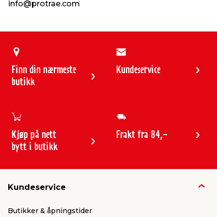
info@protrae.com
Finn din nærmeste
Kundeservice
butikk
Kjøp på nett
Frakt fra 84,-
bytt i butikk
Kundeservice
Butikker & åpningstider