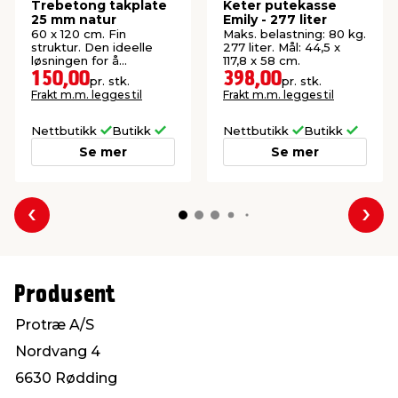
Trebetong takplate
Keter putekasse
25 mm natur
Emily - 277 liter
60 x 120 cm. Fin
Maks. belastning: 80 kg.
struktur. Den ideelle
277 liter. Mål: 44,5 x
løsningen for å
117,8 x 58 cm.
forbedre akustikken.
150,00
398,00
pr. stk.
pr. stk.
Frakt m.m. legges til
Frakt m.m. legges til
Nettbutikk
Butikk
Nettbutikk
Butikk
Se mer
Se mer
Forrige
Nes
Produsent
Protræ A/S
Nordvang 4
6630 Rødding