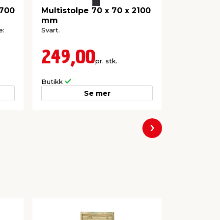
2700
Multistolpe 70 x 70 x 2100
Stolpesko
mm
71 x 150
e:
Svart.
Galvanisert
som beskytte
mange år.
249,00
89,0
pr. stk.
Frakt m.m. le
Butikk
Nettbutikk
Se mer
Neste