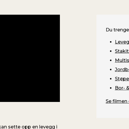
Du trenge
Leveg
Staki
Multi
Jordb
Støp
Bor- 
Se filmen 
kan sette opp en levegg i