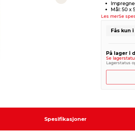
Next slide
Impregnert
Mål: 50 x
Les mer
Se spes
Fås kun i
På lager i 
Se lagerstatu
Lagerstatus o
Spesifikasjoner