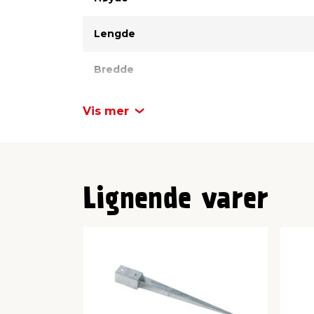
Lengde
Bredde
Materiale
Vis mer
Lignende varer