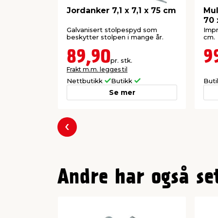
Jordanker 7,1 x 7,1 x 75 cm
Mul
70 
Galvanisert stolpespyd som
Impr
beskytter stolpen i mange år.
cm.
89,90
9
pr. stk.
Frakt m.m. legges til
Nettbutikk
Butikk
But
Se mer
Forrige
Andre har også se