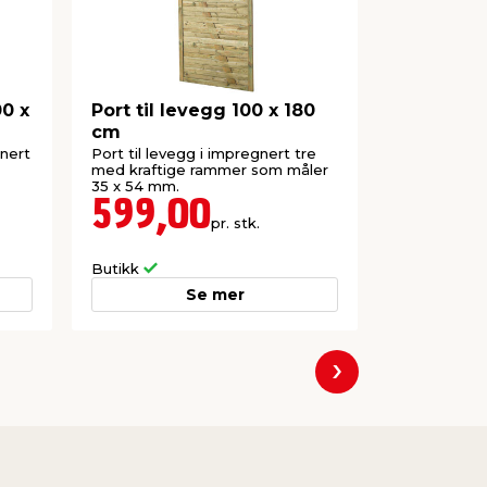
00 x
Port til levegg 100 x 180
Svartlakke
cm
spyd
gnert
Port til levegg i impregnert tre
Til monterin
med kraftige rammer som måler
dekorasjons
35 x 54 mm.
599,00
79,9
pr. stk.
Frakt m.m. le
Butikk
Nettbutikk
Se mer
Neste