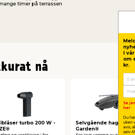
 mange timer på terrassen
Meld
nyh
i vå
om e
kkurat nå
kr.
Se je
her
Du hør
uken v
iblåser turbo 200 W -
Selvgående hagevanne
avis, 
IZE®
Garden®
selv-f
jøling og ventilasjon i for
For jevn vanning av plener, b