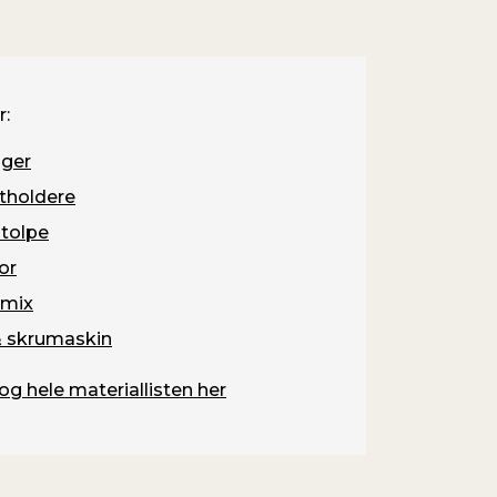
r:
ger
ttholdere
stolpe
or
emix
& skrumaskin
og hele materiallisten her