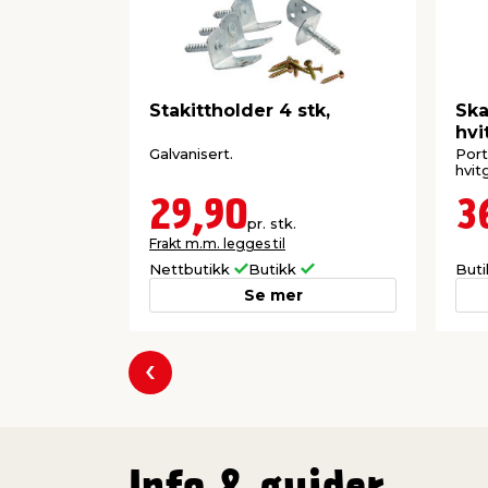
Stakittholder 4 stk,
Ska
hvi
Galvanisert.
Port
hvit
29,90
3
pr. stk.
Frakt m.m. legges til
Nettbutikk
Butikk
But
Se mer
Forrige