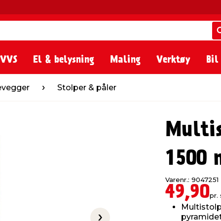
 VVS
El & belysning
Maling
Verktøy
Bil
Stolper & påler
levegger
Stolper & påler
Multis
1500
Varenr.: 9047251
49,90
pr. 
Multistol
pyramide