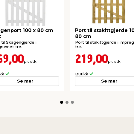
genport 100 x 80 cm
Port til stakittgjerde 1
t
80 cm
 til Skagengjerde i
Port til stakittgjerde i impre
grunnet tre.
tre.
69,00
219,00
pr. stk.
pr. stk.
ikk
Butikk
Se mer
Se mer