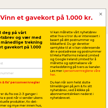
Vinn et gavekort på 1.000 kr.
 deg på vårt
Vi kan målrette vårt nyhetsbrev
etter hva vi tror du er interessert i
etsbrev og vær med
basert på ditt postnummer og
r månedlige trekning
klikkatferd. Du gir deretter
t gavekort på 1.000
samtykke til at vi kan videresende
din e-postadresse og postnummer
til Meta Platforms Ireland Limited
og Google Ireland Limited for å
målrette og optimalisere vår
markedsføring på tvers av kanaler.
Les mer i
personvernreglene våre
her
.
m & fix' personvernregler
Du kan når som helst slutte
tilmeldingen på jem & fix sitt
nyhetsbrev, ved å klikke på
er du fra oss 2-3 ganger i
abonnementslinken nederst i
ia e-post når vi sender ukens
nyhetsbrevet.
r –
KETER oppbevaringsbod
Stålbørs
aktuelle produkter, fix-det-
Store-It-Out MIDI
Garden®
ilmer og mye mer innen hus,
ed
Til oppbevaring i hagen. Rommer
Til Garden 