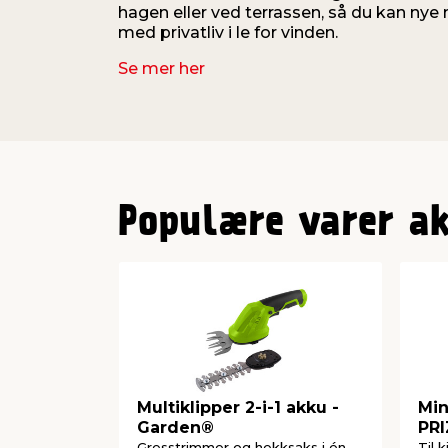
hagen eller ved terrassen, så du kan nye
med privatliv i le for vinden.
Se mer her
Populære varer a
Multiklipper 2-i-1 akku -
Min
Garden®
PR
Gresstrimmer og hekksaks i én
Til k