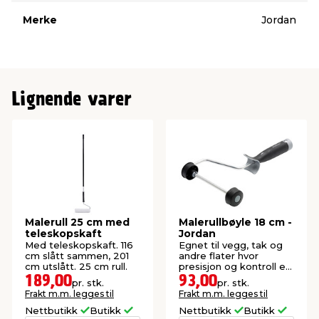
Merke
Jordan
Lignende varer
Malerull 25 cm med
Malerullbøyle 18 cm -
teleskopskaft
Jordan
Med teleskopskaft. 116
Egnet til vegg, tak og
cm slått sammen, 201
andre flater hvor
cm utslått. 25 cm rull.
presisjon og kontroll er
viktig.
189,00
93,00
pr. stk.
pr. stk.
Frakt m.m. legges til
Frakt m.m. legges til
Nettbutikk
Butikk
Nettbutikk
Butikk