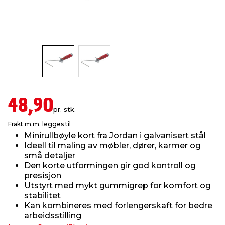
innredning
 koblinger
idslamper
kledning
& fritid
 & stillas
asser & stativer
ne, data & TV
& sko
ing
pressing og sylting
rier
48,90
pr. stk.
antning
ner
Frakt m.m. legges til
Minirullbøyle kort fra Jordan i galvanisert stål
Ideell til maling av møbler, dører, karmer og
edyr & ugress
små detaljer
Den korte utformingen gir god kontroll og
presisjon
Utstyrt med mykt gummigrep for komfort og
stabilitet
Kan kombineres med forlengerskaft for bedre
arbeidsstilling