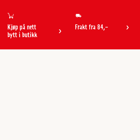
Kjøp på nett
Frakt fra 84,-
bytt i butikk
Kundeservice
Butikker & åpningstider
Kundeavisen
Kontakt
Gavekort
Frakt & levering
Reklamasjon