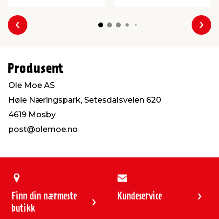
Forrige
Nes
Produsent
Ole Moe AS
Høie Næringspark, Setesdalsveien 620
4619 Mosby
post@olemoe.no
Finn din nærmeste
Kundeservice
butikk