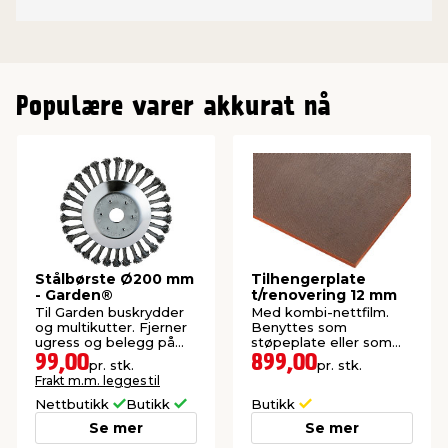
Populære varer akkurat nå
Stålbørste Ø200 mm
Tilhengerplate
- Garden®
t/renovering 12 mm
Til Garden buskrydder
Med kombi-nettfilm.
og multikutter. Fjerner
Benyttes som
ugress og belegg på
støpeplate eller som
heller og harde
bunnplate til tilhenger.
99,00
899,00
pr. stk.
pr. stk.
steinoverflater.
Frakt m.m. legges til
Nettbutikk
Butikk
Butikk
Se mer
Se mer