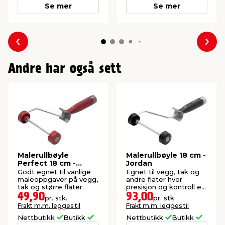
Se mer
Se mer
Forrige
Nes
Andre har også sett
Malerullbøyle
Malerullbøyle 18 cm -
Perfect 18 cm -
Jordan
Jordan
Godt egnet til vanlige
Egnet til vegg, tak og
maleoppgaver på vegg,
andre flater hvor
tak og større flater.
presisjon og kontroll er
viktig.
49,90
93,00
pr. stk.
pr. stk.
Frakt m.m. legges til
Frakt m.m. legges til
Nettbutikk
Butikk
Nettbutikk
Butikk