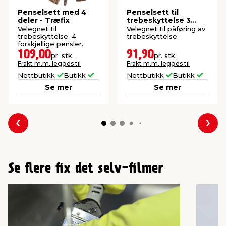
Penselsett med 4
Penselsett til
deler - Træfix
trebeskyttelse 3
deler
Velegnet til
Velegnet til påføring av
trebeskyttelse. 4
trebeskyttelse.
forskjellige pensler.
109,00
91,90
pr. stk.
pr. stk.
Frakt m.m. legges til
Frakt m.m. legges til
Nettbutikk
Butikk
Nettbutikk
Butikk
Se mer
Se mer
Forrige
Nes
Se flere fix det selv-filmer