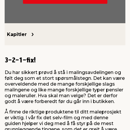
innredning
 koblinger
idslamper
kledning
& fritid
 & stillas
asser & stativer
ne, data & TV
& sko
Kapitler
ing
pressing og sylting
rier
3-2-1-fix!
antning
ner
Du har sikkert prøvd å stå i malingsavdelingen og
følt deg som et stort spørsmålstegn. Det kan være
overveldende med de mange forskjellige slags
edyr & ugress
malingene og like mange forskjellige typer pensler
og maleruller. Hva skal man velge? Det er derfor
godt å være forberedt før du går inn i butikken.
Å finne de riktige produktene til ditt maleprosjekt
er viktig. I vår fix det selv-film og med denne
guiden hjelper vi deg med å få styr på de mest
grunnleggende tingene, som det er greit å være