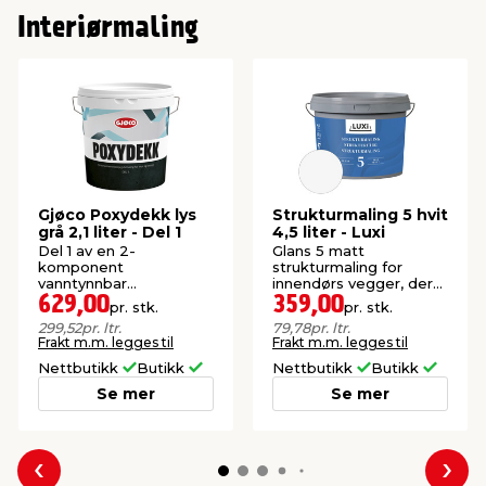
Interiørmaling
Gjøco Poxydekk lys
Strukturmaling 5 hvit
grå 2,1 liter - Del 1
4,5 liter - Luxi
Del 1 av en 2-
Glans 5 matt
komponent
strukturmaling for
vanntynnbar
innendørs vegger, der
epoxymaling for gulv og
det ønskes en kornet
629,00
359,00
pr. stk.
pr. stk.
vegg.
struktur.
299,52
pr. ltr.
79,78
pr. ltr.
Frakt m.m. legges til
Frakt m.m. legges til
Nettbutikk
Butikk
Nettbutikk
Butikk
Se mer
Se mer
Forrige
Nes