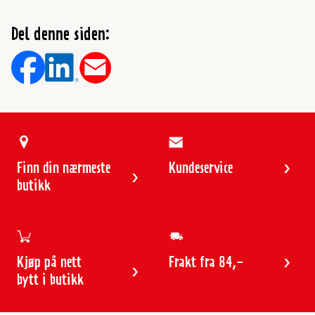
Del denne siden:
Finn din nærmeste
Kundeservice
butikk
Kjøp på nett
Frakt fra 84,-
bytt i butikk