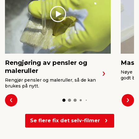
Play
Rengjøring av pensler og
Maske
maleruller
Nøye ma
godt bru
Rengjør pensler og maleruller, så de kan
brukes på nytt.
Forrige
Nes
Se flere fix det selv-filmer