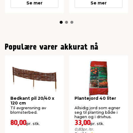
Se mer
Se mer
Populære varer akkurat nå
Bedkant pil 20/40 x
Plantejord 40 liter
120 cm
Til avgrensning av
Allsidig jord som egner
blomsterbed.
seg til planting både i
hagen og i drivhus.
80,00
33,00
pr. stk.
pr. stk.
0,83
pr. ltr.