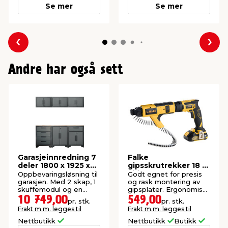
Se mer
Se mer
Forrige
Nes
Andre har også sett
Garasjeinnredning 7
Falke
deler 1800 x 1925 x
gipsskrutrekker 18 V
427 mm
Li-ion
Oppbevaringsløsning til
Godt egnet for presis
garasjen. Med 2 skap, 1
og rask montering av
skuffemodul og en
gipsplater. Ergonomisk
benkeplate av furu.
design med LED-lys og
10 749,00
549,00
pr. stk.
pr. stk.
mulighet for
Frakt m.m. legges til
Frakt m.m. legges til
enhåndsbetjening.
Leveres uten batteri og
Nettbutikk
Nettbutikk
Butikk
lader.