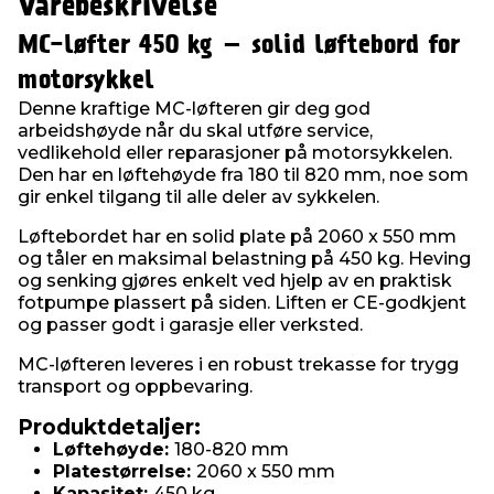
Varebeskrivelse
MC-løfter 450 kg – solid løftebord for
motorsykkel
Denne kraftige MC-løfteren gir deg god
arbeidshøyde når du skal utføre service,
vedlikehold eller reparasjoner på motorsykkelen.
Den har en løftehøyde fra 180 til 820 mm, noe som
gir enkel tilgang til alle deler av sykkelen.
Løftebordet har en solid plate på 2060 x 550 mm
og tåler en maksimal belastning på 450 kg. Heving
og senking gjøres enkelt ved hjelp av en praktisk
fotpumpe plassert på siden. Liften er CE-godkjent
og passer godt i garasje eller verksted.
MC-løfteren leveres i en robust trekasse for trygg
transport og oppbevaring.
Produktdetaljer:
Løftehøyde:
180-820 mm
Platestørrelse:
2060 x 550 mm
Kapasitet:
450 kg