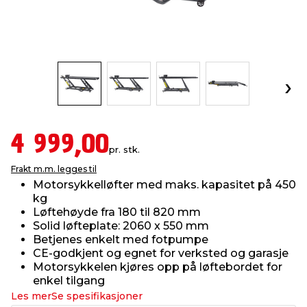
innredning
 koblinger
idslamper
kledning
& fritid
 & stillas
asser & stativer
ne, data & TV
& sko
ing
pressing og sylting
rier
4 999,00
pr. stk.
antning
ner
Frakt m.m. legges til
Motorsykkelløfter med maks. kapasitet på 450
kg
edyr & ugress
Løftehøyde fra 180 til 820 mm
Solid løfteplate: 2060 x 550 mm
Betjenes enkelt med fotpumpe
CE-godkjent og egnet for verksted og garasje
Motorsykkelen kjøres opp på løftebordet for
enkel tilgang
Les mer
Se spesifikasjoner