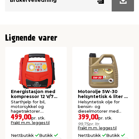
Brukerveiledning
Lignende varer
Energistasjon med
Motorolje 5W-30
kompressor 12 V/7
helsyntetisk 4 liter -
Ah - Autozone
Basta
Starthjelp for bil,
Helsyntetisk olje for
motorsykkel og
bensin- og
hagetraktorer.
dieselmotorer med
Inkluderer kompressor,
eller uten partikkelfilter
499,00
399,00
pr. stk.
pr. stk.
LED-arbeidslampe og
(DPF/GPF).
Frakt m.m. legges til
99,75
pr. ltr.
USB-utgang.
Frakt m.m. legges til
Nettbutikk
Butikk
Nettbutikk
Butikk