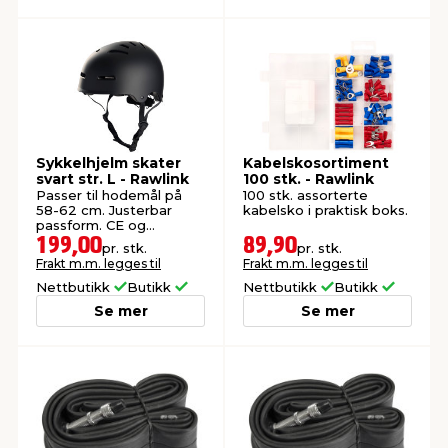
Sykkelhjelm skater
Kabelskosortiment
svart str. L - Rawlink
100 stk. - Rawlink
Passer til hodemål på
100 stk. assorterte
58-62 cm. Justerbar
kabelsko i praktisk boks.
passform. CE og
EN1078-godkjent.
199,00
89,90
pr. stk.
pr. stk.
Frakt m.m. legges til
Frakt m.m. legges til
Nettbutikk
Butikk
Nettbutikk
Butikk
Se mer
Se mer