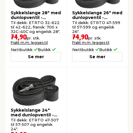
Sykkelslange 28" med
Sykkelslange 26" med
dunlopventil -
dunlopventil -
Rawlink
Rawlink
Til dekk: ETRTO 32-622
Til dekk: ETRTO 47-599
til 42-622, fransk: 700 x
til 57-599 og engelsk
32C-40C og engelsk 28".
26".
74,90
74,90
pr. stk.
pr. stk.
Frakt m.m. legges til
Frakt m.m. legges til
Nettbutikk
Butikk
Nettbutikk
Butikk
Se mer
Se mer
Sykkelslange 24"
med dunlopventil -
Rawlink
Til dekk: ETRTO 47-507
til 57-507 og engelsk
24".