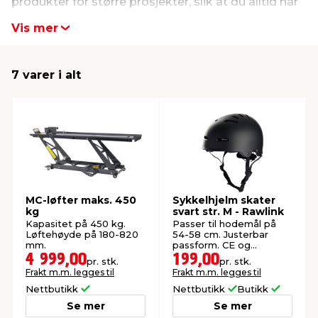
produkter for større prosjekter, slik at du alltid har
det du trenger lett tilgjengelig. Se hele utvalget fra
Vis mer
innredning
 koblinger
idslamper
kledning
& fritid
Rawlink her.
7 varer i alt
 & stillas
asser & stativer
ne, data & TV
& sko
ing
pressing og sylting
rier
antning
ner
MC-løfter maks. 450
Sykkelhjelm skater
edyr & ugress
kg
svart str. M - Rawlink
Kapasitet på 450 kg.
Passer til hodemål på
Løftehøyde på 180-820
54-58 cm. Justerbar
mm.
passform. CE og
EN1078-godkjent.
4 999,00
199,00
pr. stk.
pr. stk.
Frakt m.m. legges til
Frakt m.m. legges til
Nettbutikk
Nettbutikk
Butikk
Se mer
Se mer