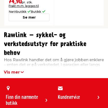
74,90
pr. stk.
Frakt m.m. legges til
Nettbutikk
Butikk
Se mer
0
0
Rawlink – sykkel- og
verkstedsutstyr for praktiske
behov
Hos Rawlink handler det om å gjøre jobben enklere
– enten det er på verkstedet, i garasjen eller langs
sykkelstien. Sortimentet byr på praktiske løsninger
Vis mer
som kombinerer funksjonalitet, holdbarhet og god
pris.
Her får du utstyr du kan stole på – både til
vedlikehold og sikkerhet.
Finn din nærmeste
Kundeservice
Sykkeltilbehør for sikkerhet og
butikk