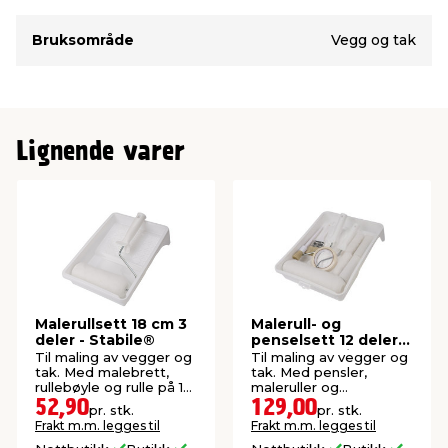
Bruksområde
Vegg og tak
Lignende varer
Malerullsett 18 cm 3
Malerull- og
deler - Stabile®
penselsett 12 deler
25 cm - Stabile®
Til maling av vegger og
Til maling av vegger og
tak. Med malebrett,
tak. Med pensler,
rullebøyle og rulle på 18
maleruller og
cm.
maskering.
52,90
129,00
pr. stk.
pr. stk.
Frakt m.m. legges til
Frakt m.m. legges til