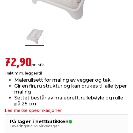
innredning
 koblinger
idslamper
kledning
& fritid
 & stillas
asser & stativer
ne, data & TV
& sko
ing
pressing og sylting
rier
72,90
pr. stk.
antning
ner
Frakt m.m. legges til
Malerullsett for maling av vegger og tak
Gir en fin, ru struktur og kan brukes til alle typer
edyr & ugress
maling
Settet består av malebrett, rullebøyle og rulle
på 25 cm
Les mer
Se spesifikasjoner
På lager i nettbutikken
Leveringstid 1-5 virkedager