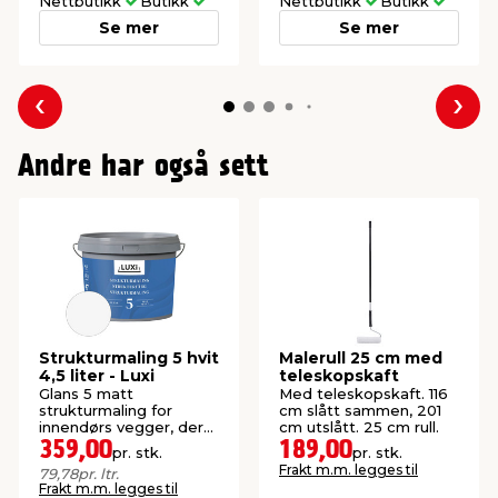
Nettbutikk
Butikk
Nettbutikk
Butikk
Se mer
Se mer
Forrige
Nes
Andre har også sett
Strukturmaling 5 hvit
Malerull 25 cm med
4,5 liter - Luxi
teleskopskaft
Glans 5 matt
Med teleskopskaft. 116
strukturmaling for
cm slått sammen, 201
innendørs vegger, der
cm utslått. 25 cm rull.
det ønskes en kornet
359,00
189,00
pr. stk.
pr. stk.
struktur.
Frakt m.m. legges til
79,78
pr. ltr.
Frakt m.m. legges til