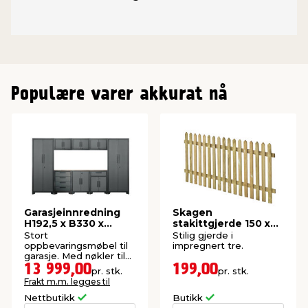
Populære varer akkurat nå
Garasjeinnredning
Skagen
H192,5 x B330 x
stakittgjerde 150 x
D47,2 cm
70 cm
Stort
Stilig gjerde i
oppbevaringsmøbel til
impregnert tre.
garasje. Med nøkler til
alle dører.
13 999,00
199,00
pr. stk.
pr. stk.
Frakt m.m. legges til
Nettbutikk
Butikk