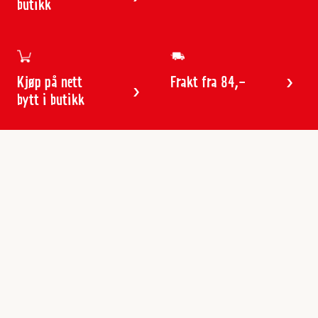
butikk
Kjøp på nett
Frakt fra 84,-
bytt i butikk
Kundeservice
Butikker & åpningstider
Kundeavisen
Kontakt
Gavekort
Frakt & levering