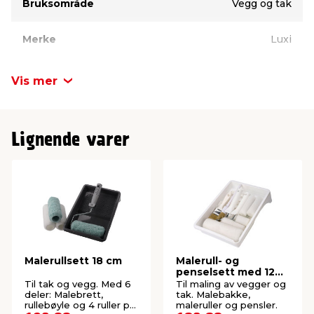
Bruksområde
Vegg og tak
Merke
Luxi
Vis mer
Lignende varer
Malerullsett 18 cm
Malerull- og
penselsett med 12
deler 18 cm -
Til tak og vegg. Med 6
Til maling av vegger og
Stabile®
deler: Malebrett,
tak. Malebakke,
rullebøyle og 4 ruller på
maleruller og pensler.