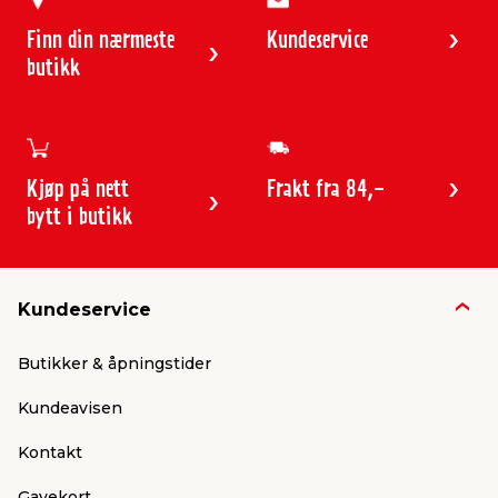
Finn din nærmeste
Kundeservice
butikk
Kjøp på nett
Frakt fra 84,-
bytt i butikk
Kundeservice
Butikker & åpningstider
Kundeavisen
Kontakt
Gavekort