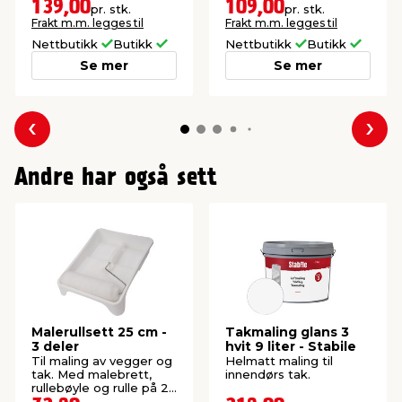
18 cm.
139,00
109,00
pr. stk.
pr. stk.
Frakt m.m. legges til
Frakt m.m. legges til
Nettbutikk
Butikk
Nettbutikk
Butikk
Se mer
Se mer
Forrige
Nes
Andre har også sett
Malerullsett 25 cm -
Takmaling glans 3
3 deler
hvit 9 liter - Stabile
Til maling av vegger og
Helmatt maling til
tak. Med malebrett,
innendørs tak.
rullebøyle og rulle på 25
cm.