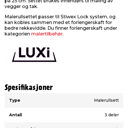
på 25 cm. Settet brukes innendørs til maling av
vegger og tak.
Malerullsettet passer til Stiwex Lock system, og
kan kobles sammen med et forlengerskaft for
bedre rekkevidde. Du finner forlengerskaft under
kategorien
malertilbehør
.
Spesifikasjoner
Type
Verdi
Type
Malerullsett
Antall
3 deler