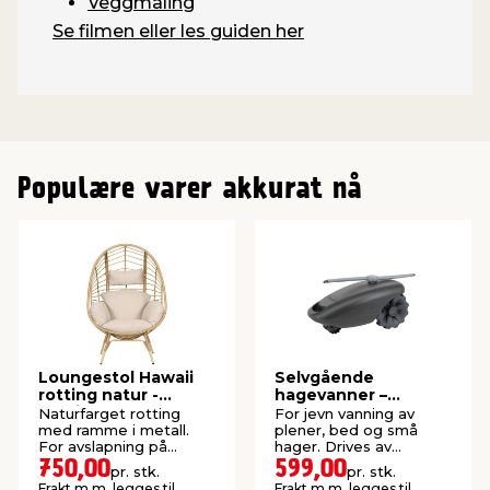
Veggmaling
Se filmen eller les guiden her
Populære varer akkurat nå
Loungestol Hawaii
Selvgående
rotting natur -
hagevanner –
Sunlife®
Garden®
Naturfarget rotting
For jevn vanning av
med ramme i metall.
plener, bed og små
For avslapning på
hager. Drives av
terrassen, i hagen eller i
vanntrykket fra
750,00
599,00
pr. stk.
pr. stk.
vinterhagen.
hageslangen.
Frakt m.m. legges til
Frakt m.m. legges til