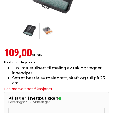
innredning
 koblinger
idslamper
kledning
& fritid
 & stillas
asser & stativer
ne, data & TV
& sko
ing
pressing og sylting
rier
109,00
pr. stk.
antning
ner
Frakt m.m. legges til
Luxi malerullsett til maling av tak og vegger
innendørs
edyr & ugress
Settet består av malebrett, skaft og rull på 25
cm
Les mer
Se spesifikasjoner
På lager i nettbutikken
Leveringstid 1-5 virkedager