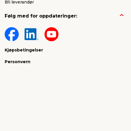
Bli leverandør
Følg med for oppdateringer:
Kjøpsbetingelser
Personvern
jem & fix Norge AS, Strandveien 35,
1366 Lysaker (Hovedkontor)
Organisasjonsnummer: 919 562 404
E-post:
kundeservice@jemfix.com
jemogfix.no