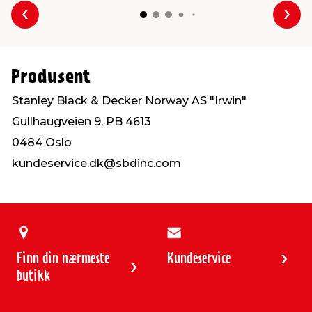
Forrige
Nes
Produsent
Stanley Black & Decker Norway AS "Irwin"
Gullhaugveien 9, PB 4613
0484 Oslo
kundeservice.dk@sbdinc.com
Finn din nærmeste
Kundeservice
butikk