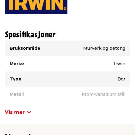
Spesifikasjoner
Type
Verdi
Bruksområde
Murverk og betong
Merke
Irwin
Type
Bor
Metall
Krom-vanadium stål
Lengde
160 mm
Vis mer
Diameter
12 mm