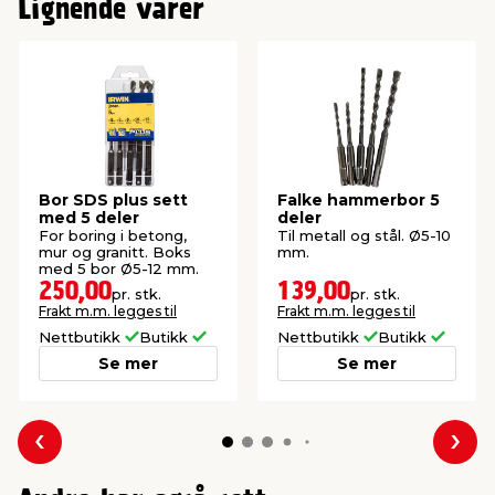
Lignende varer
Variant
Hammerbor
Bor SDS plus sett
Falke hammerbor 5
med 5 deler
deler
For boring i betong,
Til metall og stål. Ø5-10
mur og granitt. Boks
mm.
med 5 bor Ø5-12 mm.
250,00
139,00
pr. stk.
pr. stk.
Frakt m.m. legges til
Frakt m.m. legges til
Nettbutikk
Butikk
Nettbutikk
Butikk
Se mer
Se mer
Forrige
Nes