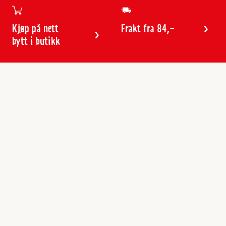
Kjøp på nett
Frakt fra 84,-
bytt i butikk
Kundeservice
Butikker & åpningstider
Kundeavisen
Kontakt
Gavekort
Frakt & levering
Reklamasjon