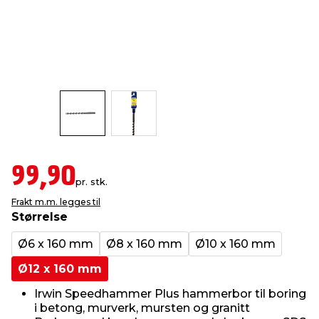
innredning
 koblinger
idslamper
kledning
& fritid
 & stillas
asser & stativer
ne, data & TV
& sko
ing
pressing og sylting
rier
antning
ner
99,90
pr. stk.
Frakt m.m. legges til
edyr & ugress
Størrelse
Ø6 x 160 mm
Ø8 x 160 mm
Ø10 x 160 mm
Ø12 x 160 mm
Irwin Speedhammer Plus hammerbor til boring
i betong, murverk, mursten og granitt