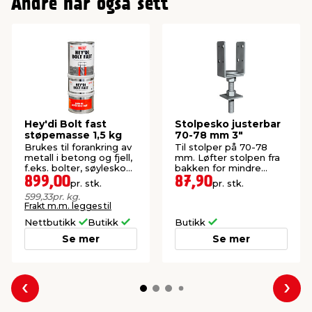
Andre har også sett
Hey'di Bolt fast
Stolpesko justerbar
støpemasse 1,5 kg
70-78 mm 3"
Brukes til forankring av
Til stolper på 70-78
metall i betong og fjell,
mm. Løfter stolpen fra
f.eks. bolter, søylesko
bakken for mindre
og rekkverk.
fuktpåvirkning.
899,00
87,90
pr. stk.
pr. stk.
599,33
pr. kg.
Frakt m.m. legges til
Nettbutikk
Butikk
Butikk
Se mer
Se mer
Forrige
Nes