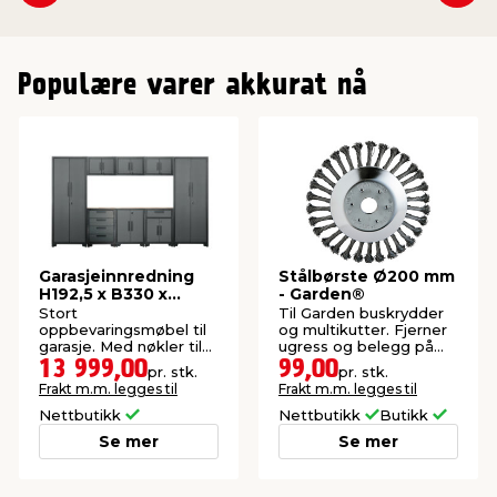
Populære varer akkurat nå
Garasjeinnredning
Stålbørste Ø200 mm
H192,5 x B330 x
- Garden®
D47,2 cm
Stort
Til Garden buskrydder
oppbevaringsmøbel til
og multikutter. Fjerner
garasje. Med nøkler til
ugress og belegg på
alle dører.
heller og harde
13 999,00
99,00
pr. stk.
pr. stk.
steinoverflater.
Frakt m.m. legges til
Frakt m.m. legges til
Nettbutikk
Nettbutikk
Butikk
Se mer
Se mer