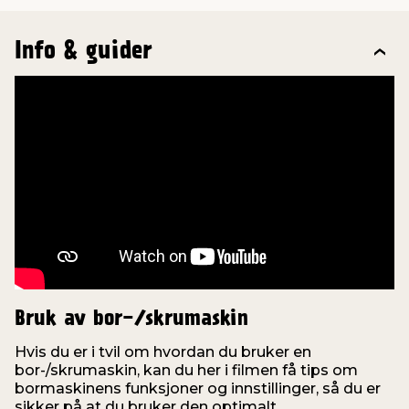
Info & guider
Bruk av bor-/skrumaskin
Hvis du er i tvil om hvordan du bruker en
bor-/skrumaskin, kan du her i filmen få tips om
o
bormaskinens funksjoner og innstillinger, så du er
f
sikker på at du bruker den optimalt.