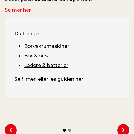
Se mer her
Du trenger:
Bor-/skrumaskiner
Bor & bits
Ladere & batterier
Se filmen eller les guiden her
Se forrige
Se n