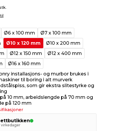
stk.
til
Ø6 x 100 mm
Ø7 x 100 mm
m
Ø10 x 120 mm
Ø10 x 200 mm
mm
Ø12 x 150 mm
Ø12 x 400 mm
m
Ø16 x 160 mm
onry installasjons- og murbor brukes i
skiner til boring i alt murverk
stålspiss, som gir ekstra slitestyrke og
ing
 på 10 mm, arbeidslengde på 70 mm og
de på 120 mm
ifikasjoner
nettbutikken
5 virkedager