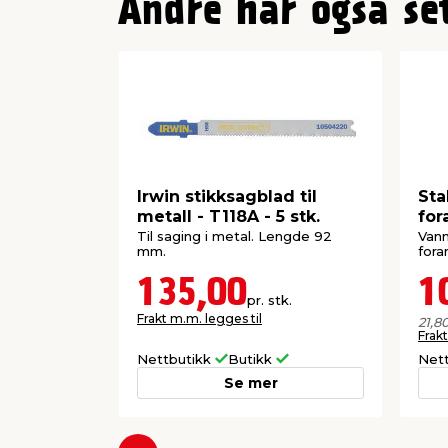
Andre har også se
Irwin stikksagblad til
Sta
metall - T118A - 5 stk.
for
lite
Til saging i metal. Lengde 92
Vann
mm.
fora
135,00
1
pr. stk.
Frakt m.m. legges til
21,8
Frakt
Nettbutikk
Butikk
Net
Se mer