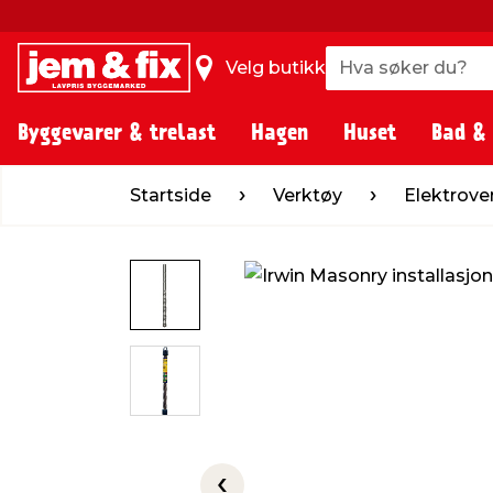
Hva søker du?
Hva søker du?
Velg butikk
Byggevarer & trelast
Hagen
Huset
Bad &
Startside
Verktøy
Elektroverktøy
Startside
Verktøy
Elektrove