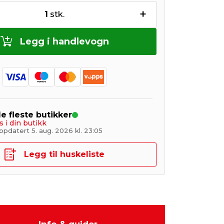
+
1
stk.
Legg i handlevogn
de fleste butikker
s i din butikk
pdatert 5. aug. 2026 kl. 23:05
Legg til huskeliste
Info & guider