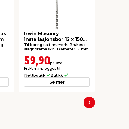
lus
Irwin Masonry
Irwin Ma
mm
installasjonsbor 12 x 150
installas
mm
mm
og
Til boring i alt murverk. Brukes i
Til boring i 
slagboremaskin. Diameter 12 mm.
slagboremas
59,90
49,9
pr. stk.
Frakt m.m. legges til
Frakt m.m. le
Nettbutikk
Butikk
Nettbutikk
Se mer
Neste