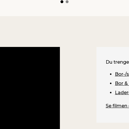
Du trenge
Bor-/
Bor & 
Lader
Se filmen 