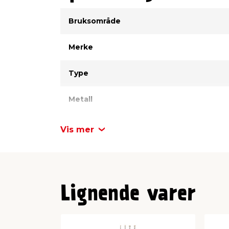
Type
Verdi
Bruksområde
Merke
Type
Metall
Lengde
Vis mer
Diameter
Variant
Lignende varer