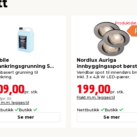
tt
Produktdat
bile
Nordlux Auriga
ankringsgrunning 5
innbyggingsspot børst
r
stål 3 stk.
basert grunning til
Vendbar spot til innendørs br
nkring.
Inkl. 3 x 4,8 W LED-pærer.
09,00
199,00
pr. stk.
pr. stk.
Frakt m.m. legges til
0
pr. ltr.
 m.m. legges til
tbutikk
Butikk
Nettbutikk
Butikk
Se mer
Se mer