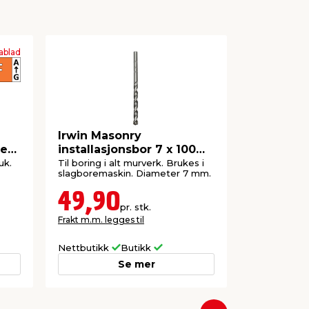
ablad
Irwin Masonry
Osram LE
et
installasjonsbor 7 x 100
mm
uk.
Til boring i alt murverk. Brukes i
Kompakt pær
slagboremaskin. Diameter 7 mm.
symaskiner. G
49,90
42,9
pr. stk.
Frakt m.m. legges til
Frakt m.m. le
Nettbutikk
Butikk
Nettbutikk
Se mer