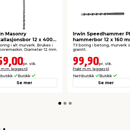
in Masonry
Irwin Speedhammer P
tallasjonsbor 12 x 400
hammerbor 12 x 160 
m
boring i alt murverk. Brukes i
Til boring i betong, murverk 
boremaskin. Diameter 12 mm.
granitt.
59,00
99,90
pr. stk.
pr. stk.
 m.m. legges til
Frakt m.m. legges til
tbutikk
Butikk
Nettbutikk
Butikk
Se mer
Se mer