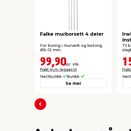
Falke murborsett 4 deler
Irw
ins
m
For boring i murverk og betong.
Til 
Ø6–12 mm.
slag
99,90
1
pr. stk.
Frakt m.m. legges til
Frakt
Nettbutikk
Butikk
Net
Se mer
Forrige