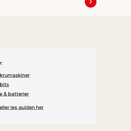
Neste
r:
skrumaskiner
bits
e & batterier
eller les guiden her