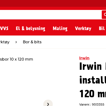
 VVS
El & belysning
Maling
Verktøy
Bil
Bor & bits
rktøy
Bor & bits
Irwin
Irwin
instal
120 
Varenr.: 9513355