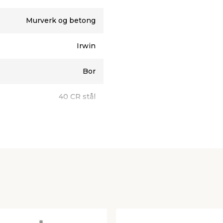
Murverk og betong
Irwin
Bor
40 CR stål
120 mm
10 mm
Murbor