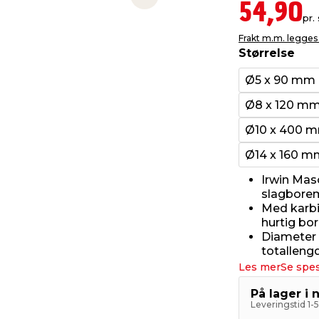
Next slide
54,90
pr. 
Frakt m.m. legges 
Størrelse
Ø5 x 90 mm
Ø8 x 120 m
Ø10 x 400 
Ø14 x 160 m
Irwin Mas
slagborema
Med karbid
hurtig bor
Diameter
totalleng
Les mer
Se spes
På lager i 
Leveringstid 1-