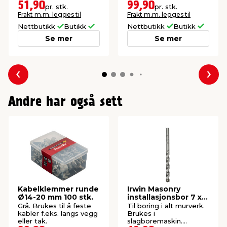
51,90
99,90
pr. stk.
pr. stk.
Frakt m.m. legges til
Frakt m.m. legges til
Nettbutikk
Butikk
Nettbutikk
Butikk
Se mer
Se mer
Forrige
Nes
Andre har også sett
Kabelklemmer runde
Irwin Masonry
Ø14-20 mm 100 stk.
installasjonsbor 7 x
100 mm
Grå. Brukes til å feste
Til boring i alt murverk.
kabler f.eks. langs vegg
Brukes i
eller tak.
slagboremaskin.