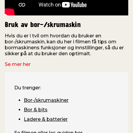
Bruk av bor-/skrumaskin
Hvis du er i tvil om hvordan du bruker en
bor-/skrumaskin, kan du her i filmen få tips om
o
bormaskinens funksjoner og innstillinger, så du er
f
sikker på at du bruker den optimalt.
Se mer her
Du trenger:
Bor-/skrumaskiner
Bor & bits
Ladere & batterier
Se filmen eller les guiden her