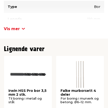
Type
Bor
Lengde
110 mm
Vis mer
Diameter
3,5 mm
Lignende varer
Irwin HSS Pro bor 3,5
Falke murborsett 4
mm 2 stk.
deler
Til boring i metall og
For boring i murverk og
stål.
betong. Ø6–12 mm.