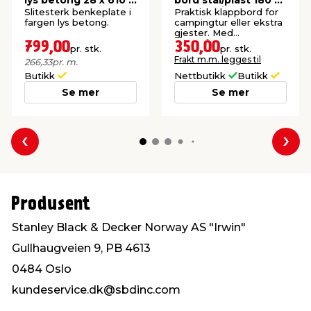
lys betong 28 x 610 x
bord stål/plast 180 x
3000 mm
75 cm hvit
Slitesterk benkeplate i
Praktisk klappbord for
fargen lys betong.
campingtur eller ekstra
gjester. Med
bærehåndtak.
799,00
350,00
pr. stk.
pr. stk.
Frakt m.m. legges til
266,33
pr. m.
Butikk
Nettbutikk
Butikk
Se mer
Se mer
Forrige
Nes
Produsent
Stanley Black & Decker Norway AS "Irwin"
Gullhaugveien 9, PB 4613
0484 Oslo
kundeservice.dk@sbdinc.com