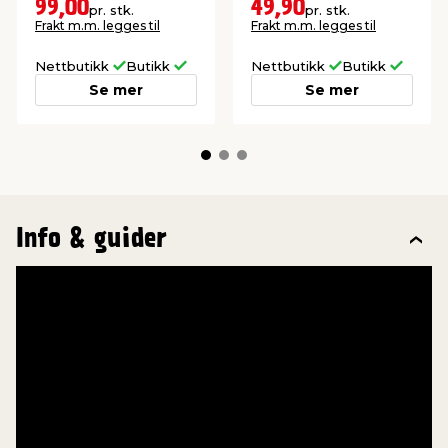
Diameter 7 mm.
99,00
49,90
pr. stk.
pr. stk.
Frakt m.m. legges til
Frakt m.m. legges til
Nettbutikk
Butikk
Nettbutikk
Butikk
Se mer
Se mer
Info & guider