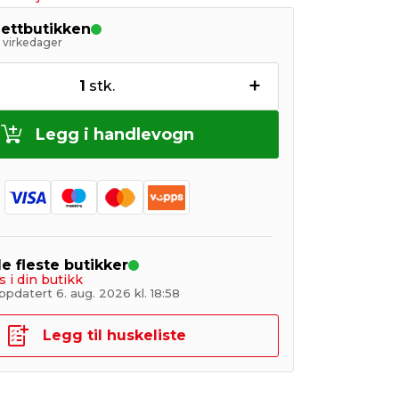
nettbutikken
5 virkedager
+
1
stk.
Legg i handlevogn
de fleste butikker
s i din butikk
pdatert 6. aug. 2026 kl. 18:58
Legg til huskeliste