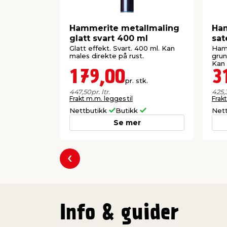
Hammerite metallmaling
Ham
glatt svart 400 ml
sat
Glatt effekt. Svart. 400 ml. Kan
Hamm
males direkte på rust.
grun
Kan 
179,00
3
pr. stk.
447,50
pr. ltr.
425,
Frakt m.m. legges til
Frakt
Nettbutikk
Butikk
Net
Se mer
Forrige
Info & guider