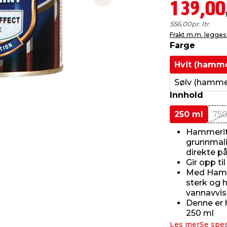
Next slide
139,00
556,00
pr. ltr.
Frakt m.m. legges 
Farge
Hvit (hamme
Sølv (hamme
Innhold
250 ml
750
Hammerite
grunnmali
direkte på
Gir opp ti
Med Hamme
sterk og 
vannavvi
Denne er 
250 ml
Les mer
Se spes