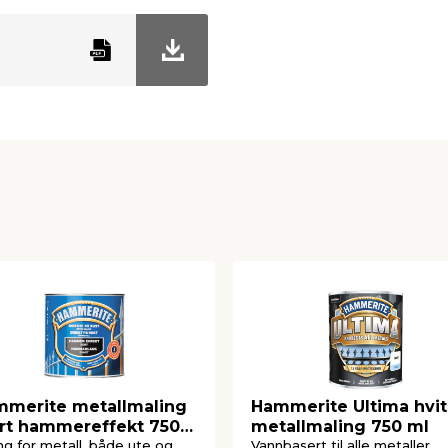
mmelhet.
liv i vann.
. P101 - Dersom det er
eholder eller etikett for
me overflater, gnister,
ing forbudt. P233 - Hold
 komme i kontakt med
ED INNÅNDING: Flytt
dkommende har en stilling
t
ed ubehag. P235 -
r leveres til godkjent
1, n-alkanes, isoalkanes,
rukket hud. EUH211:
dannes ved sprøyting.
merite metallmaling
Hammerite Ultima hvit
rt hammereffekt 750
metallmaling 750 ml
ng for metall, både ute og
Vannbasert til alle metaller.