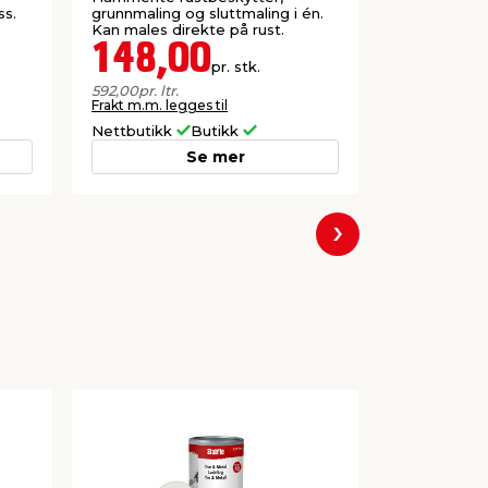
ss.
grunnmaling og sluttmaling i én.
grunnmaling 
Kan males direkte på rust.
Kan males di
148,00
148,
pr. stk.
592,00
pr. ltr.
592,00
pr. ltr.
Frakt m.m. legges til
Frakt m.m. le
Nettbutikk
Butikk
Nettbutikk
Se mer
Neste