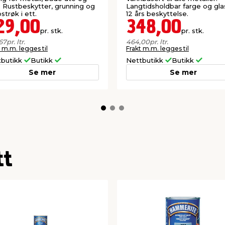
. Rustbeskytter, grunning og
Langtidsholdbar farge og gla
strøk i ett.
12 års beskyttelse.
29,00
348,00
pr. stk.
pr. stk.
67
pr. ltr.
464,00
pr. ltr.
 m.m. legges til
Frakt m.m. legges til
tbutikk
Butikk
Nettbutikk
Butikk
Se mer
Se mer
tt