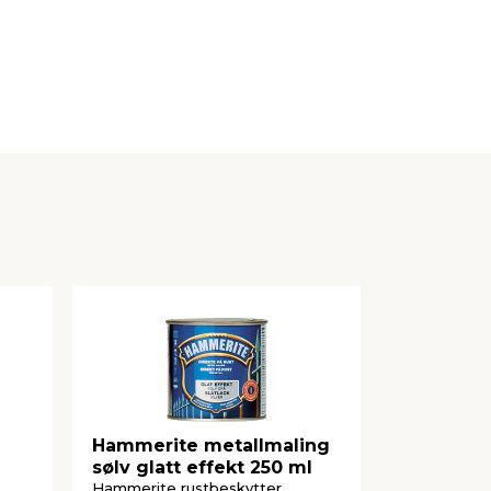
Hammerite metallmaling
Hammerit
sølv glatt effekt 250 ml
hvit glatt
Hammerite rustbeskytter,
Hammerite r