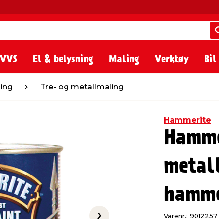
 VVS
El & belysning
Maling
Verktøy
Bil
e- og metallmaling
ling
Tre- og metallmaling
Hammerite
Hamme
metal
hamme
Varenr.: 9012257