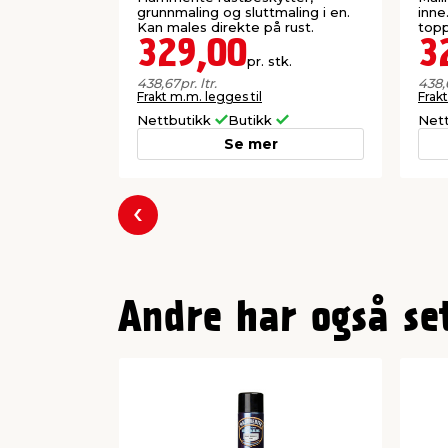
grunnmaling og sluttmaling i en.
inne
Kan males direkte på rust.
topp
329,00
3
pr. stk.
438,67
pr. ltr.
438,
Frakt m.m. legges til
Frakt
Nettbutikk
Butikk
Net
Se mer
Forrige
Andre har også se