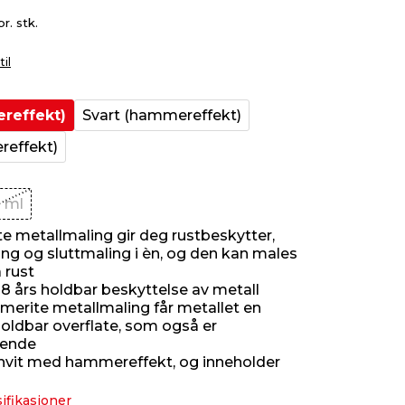
pr. stk.
til
reffekt)
Svart (hammereffekt)
reffekt)
 ml
 metallmaling gir deg rustbeskytter,
ng og sluttmaling i èn, og den kan males
 rust
l 8 års holdbar beskyttelse av metall
rite metallmaling får metallet en
holdbar overflate, som også er
sende
hvit med hammereffekt, og inneholder
ifikasjoner