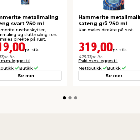
merite metallmaling
Hammerite metallmal
eng svart 750 ml
sateng grå 750 ml
erite rustbeskytter,
Kan males direkte på rust.
nmaling og sluttmaling i en.
males direkte på rust.
19,00
319,00
pr. stk.
pr. stk.
33
pr. ltr.
425,33
pr. ltr.
 m.m. legges til
Frakt m.m. legges til
tbutikk
Butikk
Nettbutikk
Butikk
Se mer
Se mer