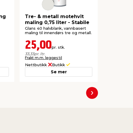
ing
Tre- & metall motehvit
Tre- & me
maling 0,75 liter - Stabile
vannbasert
Glans 40 halvblank, vannbasert
Glans 40 og 0
maling til innendørs tre og metall.
innendørs tr
25,00
25,0
pr. stk.
33,33
pr. ltr.
33,33
pr. ltr.
Frakt m.m. legges til
Frakt m.m. le
Nettbutikk
Butikk
Nettbutikk
Se mer
Neste