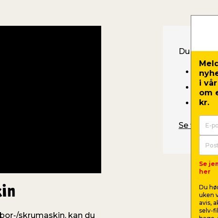
Du trenge
Meld
Bor-/
nyh
i vå
Bor & 
om e
kr.
Lader
Se filmen 
Se je
her
Du hør
kin
uken v
avis, 
selv-f
n bor-/skrumaskin, kan du