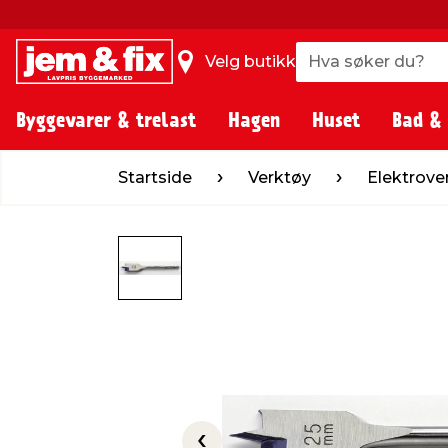
Hva søker du?
Hva søker du?
Velg butikk
Byggevarer & trelast
Hagen
Huset
Bad &
Startside
Verktøy
Elektroverktøy
Startside
Verktøy
Elektrove