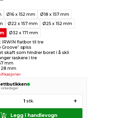
m
Ø16 x 152 mm
Ø18 x 157 mm
mm
Ø22 x 157 mm
Ø25 x 152 mm
mm
Ø32 x 171 mm
t IRWIN flatbor til tre
 Groove” spiss
 skaft som hindrer boret i å skli
nger raskere i tre
157 mm
: 28 mm
ifikasjoner
nettbutikken
5 virkedager
+
1
stk.
Legg i handlevogn