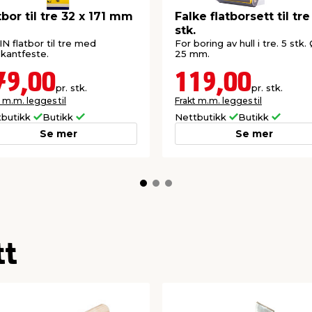
tbor til tre 32 x 171 mm
Falke flatborsett til tre
stk.
N flatbor til tre med
For boring av hull i tre. 5 stk.
kantfeste.
25 mm.
79,00
119,00
pr. stk.
pr. stk.
 m.m. legges til
Frakt m.m. legges til
tbutikk
Butikk
Nettbutikk
Butikk
Se mer
Se mer
tt