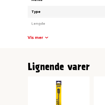
Type
Lengde
Diameter
Vis mer
Lignende varer