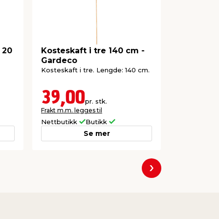
 20
Kosteskaft i tre 140 cm -
Bor unive
Gardeco
Kosteskaft i tre. Lengde: 140 cm.
IRWIN univer
oppladbare d
39,00
79,9
pr. stk.
Frakt m.m. legges til
Frakt m.m. le
Nettbutikk
Butikk
Nettbutikk
Se mer
Neste