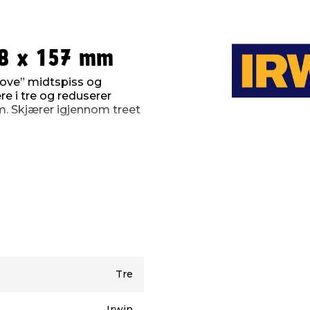
28 x 157 mm
oove” midtspiss og
e i tre og reduserer
m. Skjærer igjennom treet
Tre
Irwin