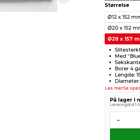
Next slide
Størrelse
Ø12 x 152 m
Ø20 x 152 
Ø28 x 157 
Slitesterk
Med “Blue
Sekskantet
Borer 4 ga
Lengde: 
Diameter
Les mer
Se spes
På lager i 
Leveringstid 1-
-