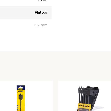
Flatbor
157 mm
28 mm