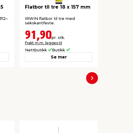
 5
Flatbor til tre 18 x 157 mm
Irwin fla
 Ø12–
IRWIN flatbor til tre med
Til boring i t
sekskantfeste.
91,90
49,9
pr. stk.
Frakt m.m. legges til
Frakt m.m. le
Nettbutikk
Butikk
Nettbutikk
Se mer
Neste