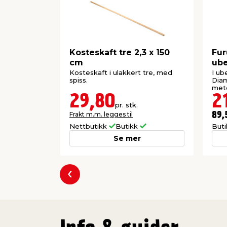
Kosteskaft tre 2,3 x 150
Fur
cm
ube
me
Kosteskaft i ulakkert tre, med
I ub
spiss.
Dia
mete
29,80
2
pr. stk.
Frakt m.m. legges til
89,
Nettbutikk
Butikk
But
Se mer
Forrige