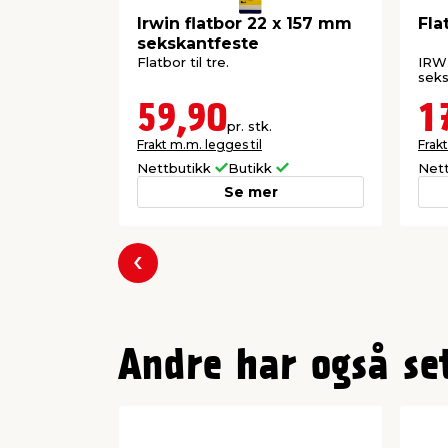
Irwin flatbor 22 x 157 mm
Fla
sekskantfeste
Flatbor til tre.
IRWI
seks
59,90
1
pr. stk.
Frakt m.m. legges til
Frakt
Nettbutikk
Butikk
Net
Se mer
Forrige
Andre har også se