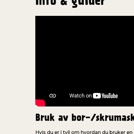
Info & guider
Bruk av bor-/skrumas
Hvis du er i tvil om hvordan du bruker e