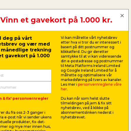
Vinn et gavekort på 1.000 kr.
r:
 deg på vårt
Vi kan målrette vårt nyhetsbrev
etter hva vi tror du er interessert i
skrumaskiner
etsbrev og vær med
basert på ditt postnummer og
r månedlige trekning
klikkatferd. Du gir deretter
bits
t gavekort på 1.000
samtykke til at vi kan videresende
din e-postadresse og postnummer
e & batterier
til Meta Platforms Ireland Limited
og Google Ireland Limited for å
eller les guiden her
målrette og optimalisere vår
markedsføring på tvers av kanaler.
Les mer i
personvernreglene våre
her
.
m & fix' personvernregler
Du kan når som helst slutte
tilmeldingen på jem & fix sitt
nyhetsbrev, ved å klikke på
er du fra oss 2-3 ganger i
abonnementslinken nederst i
Bor hul
ia e-post når vi sender ukens
nyhetsbrevet.
aktuelle produkter, fix-det-
ilmer og mye mer innen hus,
Synes du at d