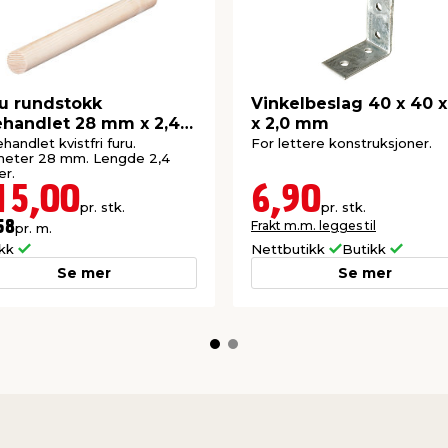
u rundstokk
Vinkelbeslag 40 x 40 x
handlet 28 mm x 2,4
x 2,0 mm
ter
ehandlet kvistfri furu.
For lettere konstruksjoner.
meter 28 mm. Lengde 2,4
r.
15,00
6,90
pr. stk.
pr. stk.
Frakt m.m. legges til
58
pr. m.
ikk
Nettbutikk
Butikk
Se mer
Se mer