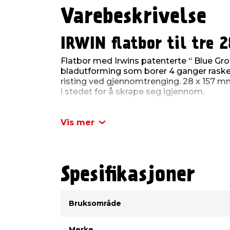
Varebeskrivelse
IRWIN flatbor til tre 
Flatbor med Irwins patenterte “ Blue Gr
bladutforming som borer 4 ganger rasker
risting ved gjennomtrenging. 28 x 157 m
i stedet for å skrape seg igjennom.
Produktdetaljer:
Vis mer
Dimensjon: 28 mm
Lengde: 157 mm
Diameter: 28 mm
Spesifikasjoner
Type
Verdi
Bruksområde
Merke