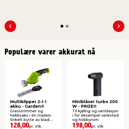
Se forrige
Se n
Populære varer akkurat nå
Multiklipper 2-i-1
Miniblåser turbo 200
akku - Garden®
W - PRIZE®
Gresstrimmer og
Til kjøling og ventilasjon
hekksaks i én maskin.
i for eksempel verksted
Enkelt bytte av blad.
og hobbyrom.
Inkludert batteri og
128,00
198,00
pr. stk.
pr. stk.
lader.