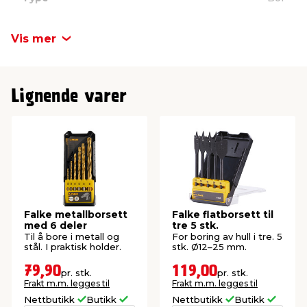
Metall
HSS4241
Vis mer
Diameter
4-10 mm
Lignende varer
Variant
Sylindrisk skaft
Falke metallborsett
Falke flatborsett til
med 6 deler
tre 5 stk.
Til å bore i metall og
For boring av hull i tre. 5
stål. I praktisk holder.
stk. Ø12–25 mm.
79,90
119,00
pr. stk.
pr. stk.
Frakt m.m. legges til
Frakt m.m. legges til
Nettbutikk
Butikk
Nettbutikk
Butikk