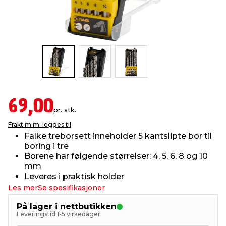
innredning
 koblinger
idslamper
kledning
& fritid
 & stillas
asser & stativer
ne, data & TV
& sko
ing
pressing og sylting
rier
69,00
pr. stk.
antning
ner
Frakt m.m. legges til
Falke treborsett inneholder 5 kantslipte bor til
boring i tre
edyr & ugress
Borene har følgende størrelser: 4, 5, 6, 8 og 10
mm
Leveres i praktisk holder
Les mer
Se spesifikasjoner
På lager i nettbutikken
Leveringstid 1-5 virkedager