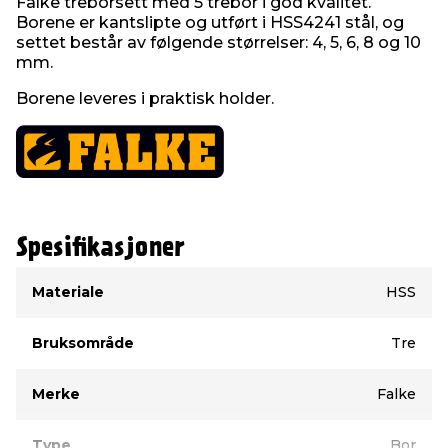
Falke treborsett med 5 trebor i god kvalitet.
Borene er kantslipte og utført i HSS4241 stål, og
settet består av følgende størrelser: 4, 5, 6, 8 og 10
mm.
Borene leveres i praktisk holder.
Spesifikasjoner
Type
Verdi
Materiale
HSS
Bruksområde
Tre
Merke
Falke
Type
Bor