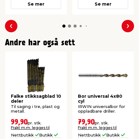
Se mer
Se mer
Forrige
Nes
Andre har også sett
Falke stikksagblad 10
Bor universal 4x80
deler
cyl
Til saging i tre, plast og
IRWIN universalbor for
metall.
oppladbare driller.
99,90
79,90
pr. stk.
pr. stk.
Frakt m.m. legges til
Frakt m.m. legges til
Nettbutikk
Butikk
Nettbutikk
Butikk