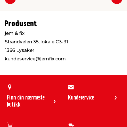
Forrige
Nes
Produsent
jem & fix
Strandveien 35, lokale C3-31
1366 Lysaker
kundeservice@jemfix.com
Finn din nærmeste
Kundeservice
butikk