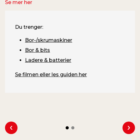
Se mer her
Du trenger:
Bor-/skrumaskiner
Bor & bits
Ladere & batterier
Se filmen eller les guiden her
Se forrige
Se n