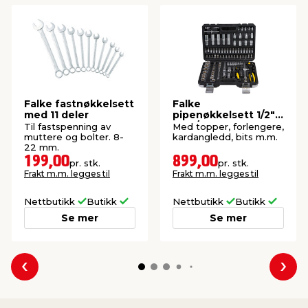
Falke fastnøkkelsett
Falke
med 11 deler
pipenøkkelsett 1/2"
og 3/8" 108 deler
Til fastspenning av
Med topper, forlengere,
muttere og bolter. 8-
kardangledd, bits m.m.
22 mm.
199,00
899,00
pr. stk.
pr. stk.
Frakt m.m. legges til
Frakt m.m. legges til
Nettbutikk
Butikk
Nettbutikk
Butikk
Se mer
Se mer
Forrige
Nes