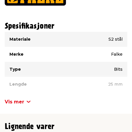
Spesifikasjoner
Type
Verdi
Materiale
S2 stål
Merke
Falke
Type
Bits
Lengde
25 mm
Variant
Sekskant (hex)
Vis mer
Lignende varer