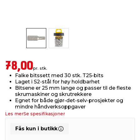
innredning
 koblinger
idslamper
kledning
& fritid
 & stillas
asser & stativer
ne, data & TV
& sko
ing
pressing og sylting
rier
78,00
pr. stk.
antning
ner
Falke bitssett med 30 stk. T25-bits
Laget i S2-stål for høy holdbarhet
Bitsene er 25 mm lange og passer til de fleste
edyr & ugress
skrumaskiner og skrutrekkere
Egnet for både gjør-det-selv-prosjekter og
mindre håndverksoppgaver
Les mer
Se spesifikasjoner
Fås kun i butikk