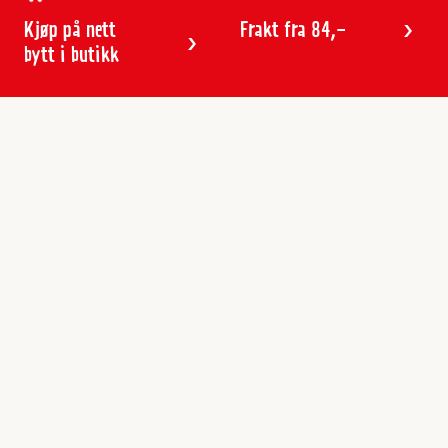
Kjøp på nett
Frakt fra 84,-
bytt i butikk
Kundeservice
Butikker & åpningstider
Kundeavisen
Kontakt
Gavekort
Frakt & levering
Reklamasjon
Varemerker