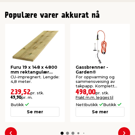
Populære varer akkurat nå
Furu 19 x 148 x 4800
Gassbrenner -
mm rektangulær
Garden®
kledning
CU-impregnert. Lengde:
For oppvarming og
4,8 meter.
sammensveising av
takpapp. Komplett
sett.
239,52
498,00
pr. stk.
pr. stk.
pr. m.
Frakt m.m. legges til
49,90
Butikk
Nettbutikk
Butikk
Se mer
Se mer