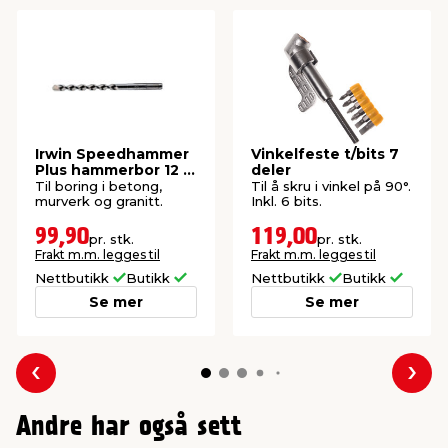
Irwin Speedhammer
Vinkelfeste t/bits 7
Plus hammerbor 12 x
deler
160 mm
Til boring i betong,
Til å skru i vinkel på 90°.
murverk og granitt.
Inkl. 6 bits.
99,90
119,00
pr. stk.
pr. stk.
Frakt m.m. legges til
Frakt m.m. legges til
Nettbutikk
Butikk
Nettbutikk
Butikk
Se mer
Se mer
Forrige
Nes
Andre har også sett