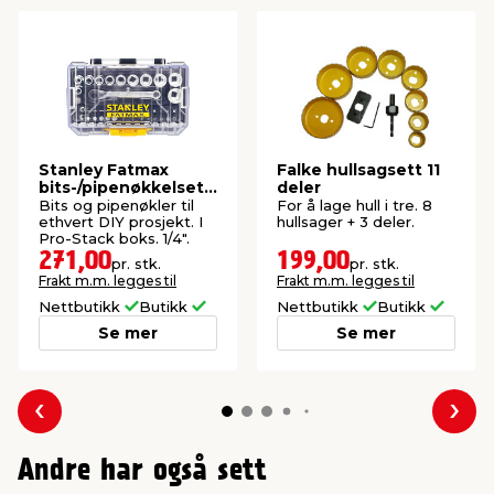
Stanley Fatmax
Falke hullsagsett 11
bits-/pipenøkkelsett
deler
37 deler
Bits og pipenøkler til
For å lage hull i tre. 8
ethvert DIY prosjekt. I
hullsager + 3 deler.
Pro-Stack boks. 1/4".
271,00
199,00
pr. stk.
pr. stk.
Frakt m.m. legges til
Frakt m.m. legges til
Nettbutikk
Butikk
Nettbutikk
Butikk
Se mer
Se mer
Forrige
Nes
Andre har også sett