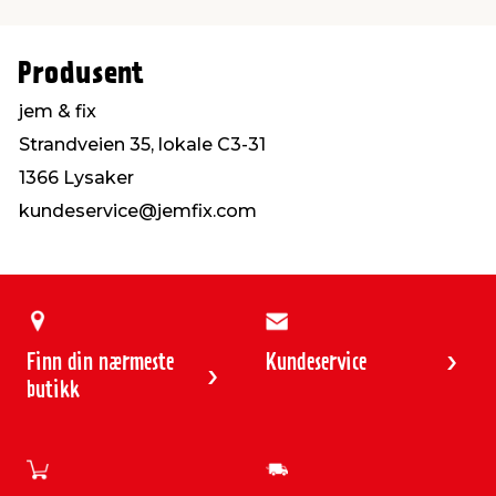
Produsent
jem & fix
Strandveien 35, lokale C3-31
1366 Lysaker
kundeservice@jemfix.com
Finn din nærmeste
Kundeservice
butikk