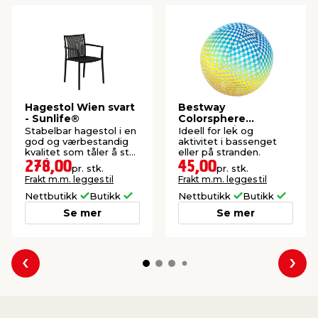
Hagestol Wien svart
Bestway
- Sunlife®
Colorsphere
badeball Ø107 cm
Stabelbar hagestol i en
Ideell for lek og
god og værbestandig
aktivitet i bassenget
kvalitet som tåler å stå
eller på stranden.
ute året rundt.
278,00
45,00
pr. stk.
pr. stk.
Frakt m.m. legges til
Frakt m.m. legges til
Nettbutikk
Butikk
Nettbutikk
Butikk
Se mer
Se mer
Forrige
Nes