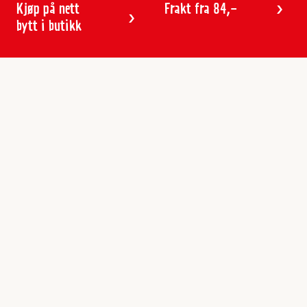
Kjøp på nett
Frakt fra 84,-
bytt i butikk
Kundeservice
Butikker & åpningstider
Kundeavisen
Kontakt
Gavekort
Frakt & levering
Reklamasjon
Varemerker