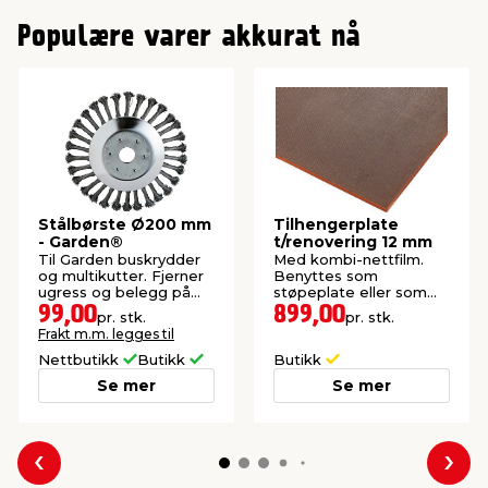
Populære varer akkurat nå
Stålbørste Ø200 mm
Tilhengerplate
- Garden®
t/renovering 12 mm
Til Garden buskrydder
Med kombi-nettfilm.
og multikutter. Fjerner
Benyttes som
ugress og belegg på
støpeplate eller som
heller og harde
bunnplate til tilhenger.
99,00
899,00
pr. stk.
pr. stk.
steinoverflater.
Frakt m.m. legges til
Nettbutikk
Butikk
Butikk
Se mer
Se mer
Forrige
Nes