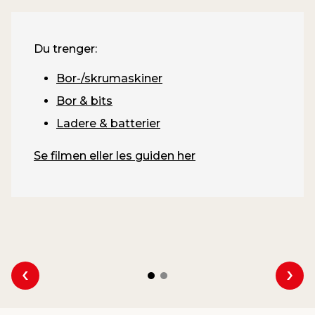
Du trenger:
Bor-/skrumaskiner
Bor & bits
Ladere & batterier
Se filmen eller les guiden her
Se forrige
Se n