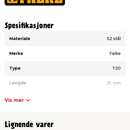
Spesifikasjoner
Type
Verdi
Materiale
S2 stål
Merke
Falke
Type
T20
Lengde
25 mm
Variant
Sekskant (hex)
Vis mer
Lignende varer