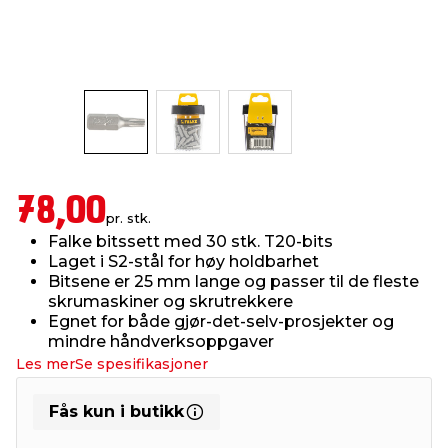
innredning
 koblinger
idslamper
kledning
& fritid
 & stillas
asser & stativer
ne, data & TV
& sko
ing
pressing og sylting
rier
78,00
pr. stk.
antning
ner
Falke bitssett med 30 stk. T20-bits
Laget i S2-stål for høy holdbarhet
Bitsene er 25 mm lange og passer til de fleste
edyr & ugress
skrumaskiner og skrutrekkere
Egnet for både gjør-det-selv-prosjekter og
mindre håndverksoppgaver
Les mer
Se spesifikasjoner
Fås kun i butikk