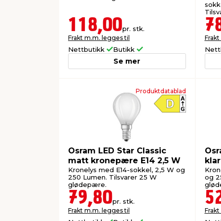
sokk
Tils
118,00
7
pr. stk.
Frakt m.m. legges til
Frakt
Nettbutikk
Butikk
Nett
Se mer
Produktdatablad
Osram LED Star Classic
Osr
matt kronepære E14 2,5 W
kla
Kronelys med E14-sokkel, 2,5 W og
Kron
250 Lumen. Tilsvarer 25 W
og 2
glødepære.
glød
79,80
5
pr. stk.
Frakt m.m. legges til
Frakt