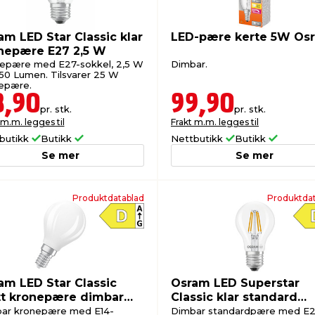
am LED Star Classic klar
LED-pære kerte 5W Os
nepære E27 2,5 W
epære med E27-sokkel, 2,5 W
Dimbar.
50 Lumen. Tilsvarer 25 W
epære.
8,90
99,90
pr. stk.
pr. stk.
 m.m. legges til
Frakt m.m. legges til
butikk
Butikk
Nettbutikk
Butikk
Se mer
Se mer
Produktdatablad
Produktdat
am LED Star Classic
Osram LED Superstar
t kronepære dimbar
Classic klar standard
 3,4 W
dimbar E27 5 W
ar kronepære med E14-
Dimbar standardpære med E2