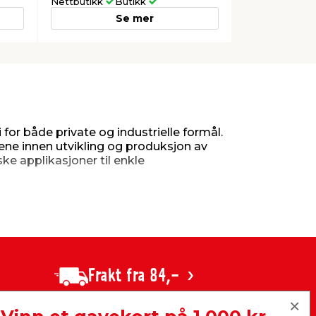
Nettbutikk
Butikk
Se mer
or både private og industrielle formål.
rene innen utvikling og produksjon av
ke applikasjoner til enkle
-pærer, inkludert halogenpærer og
energieffektive og holdbare. Disse
gninger. Med kontinuerlig fokus på
Frakt fra 84,-
 gir deg høy grad av kontroll og