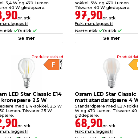
el, 3,4 W og 470 Lumen.
sokkel, 5W og 470 Lumen.
varer 40 W glødepære.
Tilsvarer 40 W glødepære.
8,90
97,90
pr. stk.
pr. stk.
 m.m. legges til
Frakt m.m. legges til
butikk
Butikk
Nettbutikk
Butikk
Se mer
Se mer
Produktdatablad
Produktdat
am LED Star Classic E14
Osram LED Star Classic
r kronepære 2,5 W
matt standardpære 4 
epære med E14-sokkel, 2,5 W
Standardpære med E27-sokke
50 Lumen. Tilsvarer 25 W
W og 470 Lumen. Tilsvarer 4
epære.
glødepære.
2,90
68,90
pr. stk.
pr. stk.
 m.m. legges til
Frakt m.m. legges til