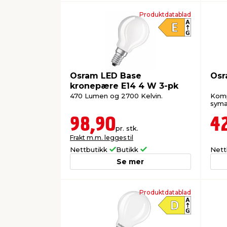
Produktdatablad
Osram LED Base
Osr
kronepære E14 4 W 3-pk
470 Lumen og 2700 Kelvin.
Komp
symas
98,90
4
pr. stk.
Frakt m.m. legges til
Nettbutikk
Butikk
Nett
Se mer
Produktdatablad