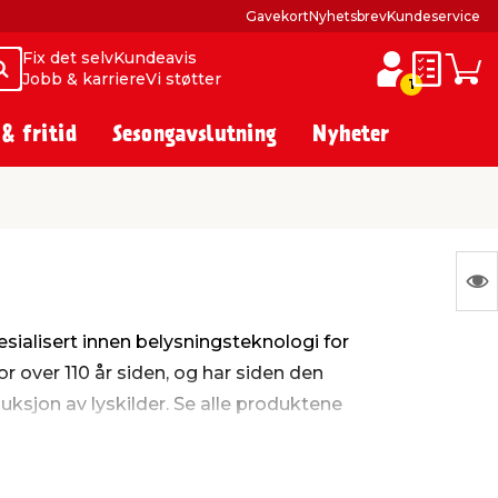
Gavekort
Nyhetsbrev
Kundeservice
Fix det selv
Kundeavis
Søk
Søk
Jobb & karriere
Vi støtter
Huskelist
Hand
1
 & fritid
Sesongavslutning
Nyheter
S
Ing
sialisert innen belysningsteknologi for
var
or over 110 år siden, og har siden den
å
ksjon av lyskilder. Se alle produktene
vis