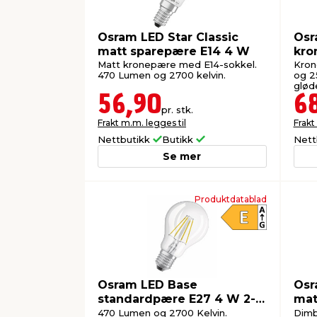
Osram LED Star Classic
Osr
matt sparepære E14 4 W
kro
Matt kronepære med E14-sokkel.
Kron
470 Lumen og 2700 kelvin.
og 2
glød
56,90
6
pr. stk.
Frakt m.m. legges til
Frakt
Nettbutikk
Butikk
Nett
Se mer
Produktdatablad
Osram LED Base
Osr
standardpære E27 4 W 2-
mat
pk
E14
470 Lumen og 2700 Kelvin.
Dimb