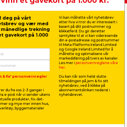
Vinn et gavekort på 1.000 kr.
nger:
jem & fix Norge AS, Strandveien 35,
 deg på vårt
Vi kan målrette vårt nyhetsbrev
i ulike typer kjøretøyer. Osrams
1366 Lysaker (Hovedkontor)
etter hva vi tror du er interessert i
etsbrev og vær med
opulært valg blant kvalitetsbevisste
Organisasjonsnummer: 919 562 404
basert på ditt postnummer og
r månedlige trekning
klikkatferd. Du gir deretter
E-post:
kundeservice@jemfix.com
t gavekort på 1.000
samtykke til at vi kan videresende
ukter for både innendørs og
din e-postadresse og postnummer
til Meta Platforms Ireland Limited
 et betrodd merke, der innovasjon og
og Google Ireland Limited for å
målrette og optimalisere vår
markedsføring på tvers av kanaler.
Les mer i
personvernreglene våre
her
.
m & fix' personvernregler
Du kan når som helst slutte
 det. Enten det er en ny pære til lampen
tilmeldingen på jem & fix sitt
til noen av markedets laveste priser, slik
nyhetsbrev, ved å klikke på
utvalg av Osram-belysning i din lokale
er du fra oss 2-3 ganger i
abonnementslinken nederst i
ia e-post når vi sender ukens
nyhetsbrevet.
aktuelle produkter, fix-det-
ilmer og mye mer innen hus,
verktøy, byggematerialer