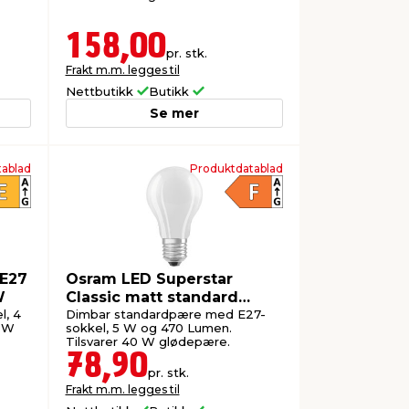
158,00
pr. stk.
Frakt m.m. legges til
Nettbutikk
Butikk
Se mer
ablad
Produktdatablad
 E27
Osram LED Superstar
W
Classic matt standard
dimbar E27 5 W
l, 4
Dimbar standardpære med E27-
0 W
sokkel, 5 W og 470 Lumen.
Tilsvarer 40 W glødepære.
78,90
pr. stk.
Frakt m.m. legges til