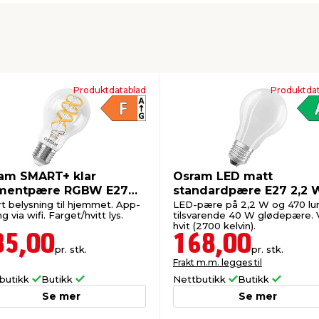
Produktdatablad
Produktdat
am SMART+ klar
Osram LED matt
amentpære RGBW E27
standardpære E27 2,2 
 W
pk.
t belysning til hjemmet. App-
LED-pære på 2,2 W og 470 lu
ng via wifi. Farget/hvitt lys.
tilsvarende 40 W glødepære.
hvit (2700 kelvin).
85,00
168,00
pr. stk.
pr. stk.
Frakt m.m. legges til
butikk
Butikk
Nettbutikk
Butikk
Se mer
Se mer