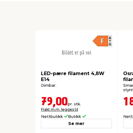
LED-pære filament 4,8W
Osr
E14
fil
4,8
Dimbar.
Smar
styri
79,00
1
pr. stk.
Frakt m.m. legges til
Nettbutikk
Butikk
Nett
Se mer