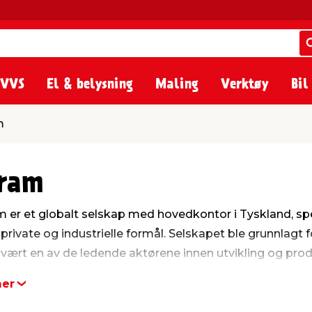
 VVS
El & belysning
Maling
Verktøy
Bil
m
ram
 er et globalt selskap med hovedkontor i Tyskland, spe
private og industrielle formål. Selskapet ble grunnlagt f
vært en av de ledende aktørene innen utvikling og produ
sram her.
mer