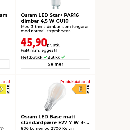
ram
Osram LED Star+ PAR16
dimbar 4,5 W GU10
Med 3-trinns dimbar, som fungerer
med normal. strømbryter.
45,90
pr. stk.
Frakt m.m. legges til
Nettbutikk
Butikk
Se mer
ablad
Produktdatablad
Osram LED Base matt
standardpære E27 7 W 3-
pk
7-
806 Lumen og 2700 Kelvin.