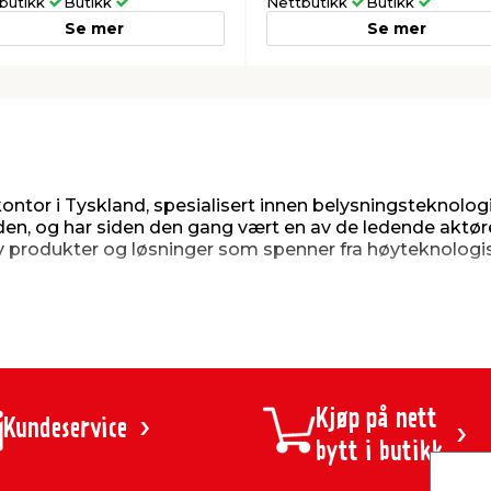
butikk
Butikk
Nettbutikk
Butikk
Se mer
Se mer
tor i Tyskland, spesialisert innen belysningsteknologi f
siden, og har siden den gang vært en av de ledende aktø
 av produkter og løsninger som spenner fra høyteknologis
ng til lavpris
am et stort utvalg av moderne og energibesparende LED
 for å produsere lyskilder av høy kvalitet som er både 
Kjøp på nett
iljøer, fra private hjem til kontorer og kommersielle by
Kundeservice
sningsteknologi som kan styres via mobilapper, noe som
bytt i butikk