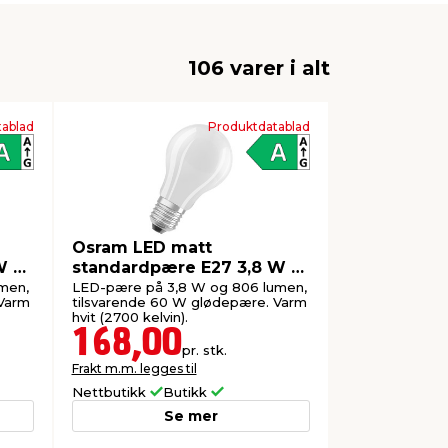
106 varer i alt
ablad
Produktdatablad
Osram LED matt
W 2-
standardpære E27 3,8 W 2-
pk.
men,
LED-pære på 3,8 W og 806 lumen,
 Varm
tilsvarende 60 W glødepære. Varm
hvit (2700 kelvin).
168,00
pr. stk.
Frakt m.m. legges til
Nettbutikk
Butikk
Se mer