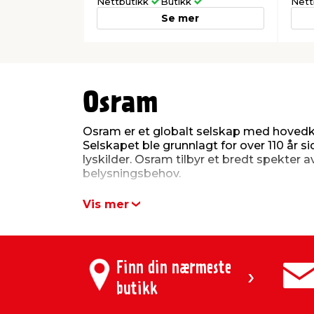
Nettbutikk
Butikk
Nett
Se mer
0
0
1
1
2
2
3
3
Osram
4
4
5
5
Osram er et globalt selskap med hovedkon
Selskapet ble grunnlagt for over 110 år 
lyskilder. Osram tilbyr et bredt spekter
belysningsbehov.
Vis mer
Osram LED-belysni
Innenfor innendørs belysning tilbyr Osr
moderne elektriske pærer. Osram er kjent
Finn din nærmeste
lyskildene kan brukes i ulike innendørs m
innovasjon tilbyr Osram også smart bely
butikk
tilpasningsmuligheter.