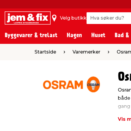
Hva søker du?
Hva søker du?
Velg butikk
Byggevarer & trelast
Hagen
Huset
Bad &
Startside
Varemerker
Osra
Os
Osram
både 
gang 
fra O
Vis 