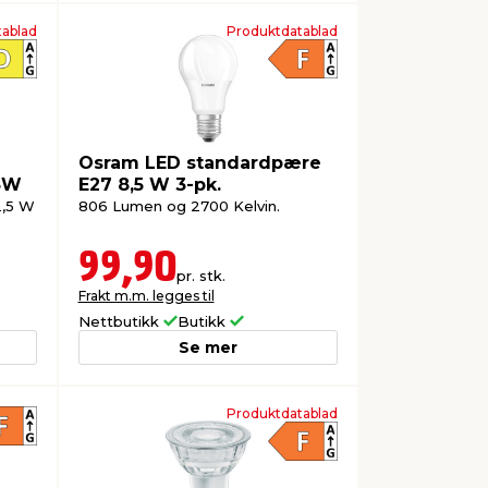
ablad
Produktdatablad
Osram LED standardpære
,5W
E27 8,5 W 3-pk.
2,5 W
806 Lumen og 2700 Kelvin.
99,90
pr. stk.
Frakt m.m. legges til
Nettbutikk
Butikk
Se mer
Produktdatablad