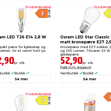
Produktdatablad
Produktdat
am LED T26 E14 2,8 W
Osram LED Star Classic
matt kronepære E27 2
akt pære for kjøleskap og
Kronepære med E27-sokkel, 
kiner. Gir et varmt hvitt lys.
og 250 Lumen. Tilsvarer 25 W
glødepære.
2,90
52,90
pr. stk.
pr. stk.
Frakt m.m. legges til
butikk
Butikk
Nettbutikk
Butikk
Se mer
Se mer
Produktdatablad