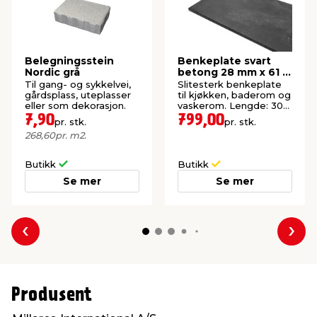
Belegningsstein
Benkeplate svart
Nordic grå
betong 28 mm x 61 x
300 cm
Til gang- og sykkelvei,
Slitesterk benkeplate
gårdsplass, uteplasser
til kjøkken, baderom og
eller som dekorasjon.
vaskerom. Lengde: 300
cm.
7,90
799,00
pr. stk.
pr. stk.
268,60
pr. m2.
Butikk
Butikk
Se mer
Se mer
Forrige
Nes
Produsent