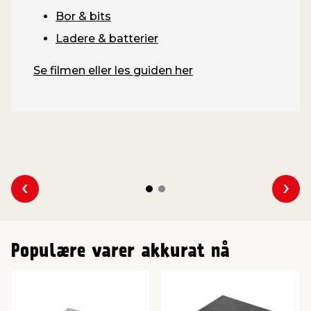
Bor & bits
Ladere & batterier
Se filmen eller les guiden her
Se forrige
Se n
Populære varer akkurat nå