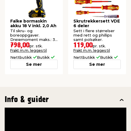
Falke bormaskin
Skrutrekkersett VDE
akku 18 V inkl. 2,0 Ah
6 deler
Til skru- og
Sett i flere størrelser
boreoppgaver.
med rett og phillips
Dreiemoment maks.: 35
samt polsøker.
Nm, Hastighet: 0–1400
798,00
119,00
pr. stk.
pr. stk.
o/min og LED-lys. Inkl.
Frakt m.m. legges til
Frakt m.m. legges til
batteri og lader.
Nettbutikk
Butikk
Nettbutikk
Butikk
Se mer
Se mer
Info & guider