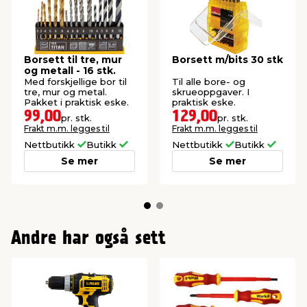
Borsett til tre, mur
Borsett m/bits 30 stk
og metall - 16 stk.
Med forskjellige bor til
Til alle bore- og
tre, mur og metal.
skrueoppgaver. I
Pakket i praktisk eske.
praktisk eske.
99,00
129,00
pr. stk.
pr. stk.
Frakt m.m. legges til
Frakt m.m. legges til
Nettbutikk
Butikk
Nettbutikk
Butikk
Se mer
Se mer
Andre har også sett