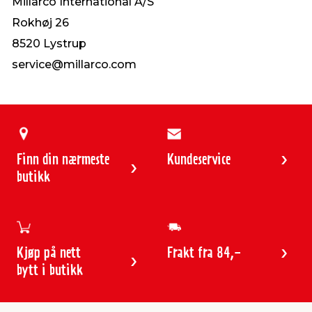
Millarco International A/S
Rokhøj 26
8520 Lystrup
service@millarco.com
Finn din nærmeste
Kundeservice
butikk
Kjøp på nett
Frakt fra 84,-
bytt i butikk