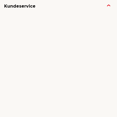
Kundeservice
Butikker & åpningstider
Kundeavisen
Kontakt
Gavekort
Frakt & levering
Reklamasjon
Varemerker
Angre ordre
Om jem & fix
Nyheter & presse