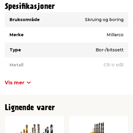
Spesifikasjoner
Type
Verdi
Bruksområde
Skruing og boring
Merke
Millarco
Type
Bor-/bitssett
Metall
CR-V stål
Variant
Bor-/bitssett
Vis mer
Lignende varer