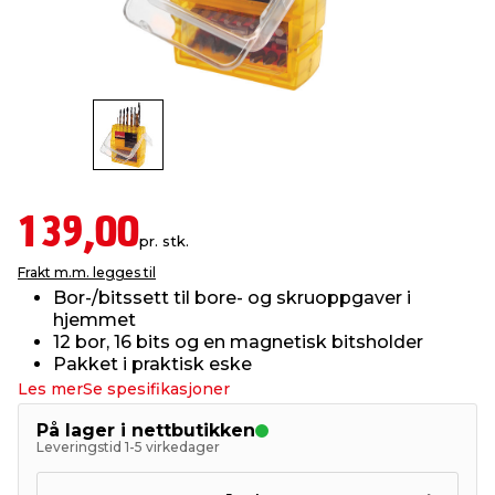
innredning
 koblinger
idslamper
kledning
& fritid
 & stillas
asser & stativer
ne, data & TV
& sko
ing
pressing og sylting
rier
139,00
pr. stk.
antning
ner
Frakt m.m. legges til
Bor-/bitssett til bore- og skruoppgaver i
hjemmet
edyr & ugress
12 bor, 16 bits og en magnetisk bitsholder
Pakket i praktisk eske
Les mer
Se spesifikasjoner
På lager i nettbutikken
Leveringstid 1-5 virkedager