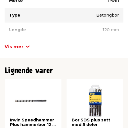
Merke
Irwin
Type
Betongbor
Lengde
120 mm
Diameter
10 mm
Vis mer
SDS
SDS-Plus
Lignende varer
Irwin Speedhammer
Bor SDS plus sett
Plus hammerbor 12 x
med 5 deler