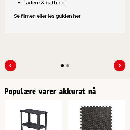
Ladere & batterier
Se filmen eller les guiden her
Se forrige
Se n
Populære varer akkurat nå