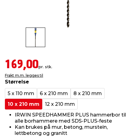
innredning
 koblinger
idslamper
kledning
& fritid
 & stillas
asser & stativer
ne, data & TV
& sko
ing
pressing og sylting
rier
169,00
pr. stk.
antning
ner
Frakt m.m. legges til
Størrelse
edyr & ugress
5 x 110 mm
6 x 210 mm
8 x 210 mm
10 x 210 mm
12 x 210 mm
IRWIN SPEEDHAMMER PLUS hammerbor til
alle borhammere med SDS-PLUS-feste
Kan brukes på mur, betong, murstein,
lettbetong og granitt