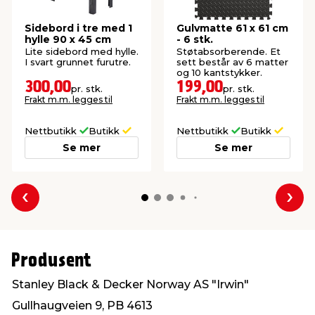
Sidebord i tre med 1
Gulvmatte 61 x 61 cm
hylle 90 x 45 cm
- 6 stk.
Lite sidebord med hylle.
Støtabsorberende. Et
I svart grunnet furutre.
sett består av 6 matter
og 10 kantstykker.
300,00
199,00
pr. stk.
pr. stk.
Frakt m.m. legges til
Frakt m.m. legges til
Nettbutikk
Butikk
Nettbutikk
Butikk
Se mer
Se mer
Forrige
Nes
Produsent
Stanley Black & Decker Norway AS "Irwin"
Gullhaugveien 9, PB 4613