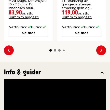
Med krage. Dimensjon:
Til forankring av
10 x 115 mm. Til
gjengede stenger,
innendørs bruk.
armeringsjern og
lignende. Inkl. 2
83,90
119,00
pr. stk.
pr. stk.
blanderør.
Frakt m.m. legges til
Frakt m.m. legges til
Nettbutikk
Butikk
Nettbutikk
Butikk
Se mer
Se mer
Forrige
Nes
Info & guider