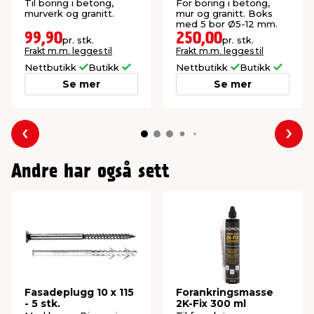
160 mm
Til boring i betong,
For boring i betong,
murverk og granitt.
mur og granitt. Boks
med 5 bor Ø5-12 mm.
99,90
250,00
pr. stk.
pr. stk.
Frakt m.m. legges til
Frakt m.m. legges til
Nettbutikk
Butikk
Nettbutikk
Butikk
Se mer
Se mer
Forrige
Nes
Andre har også sett
Fasadeplugg 10 x 115
Forankringsmasse
- 5 stk.
2K-Fix 300 ml