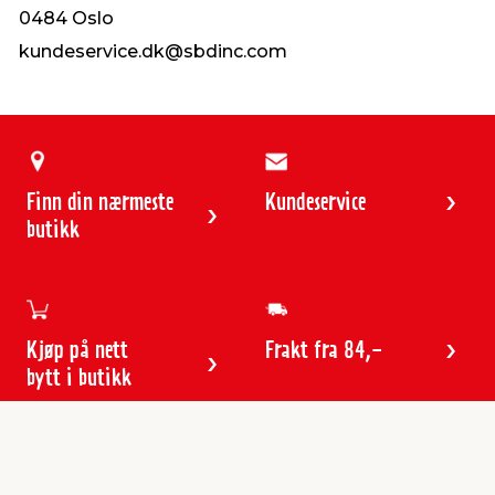
0484 Oslo
kundeservice.dk@sbdinc.com
Finn din nærmeste
Kundeservice
butikk
Kjøp på nett
Frakt fra 84,-
bytt i butikk
Kundeservice