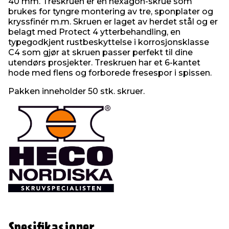
40 mm. Treskruen er en hexagon-skrue som
brukes for tyngre montering av tre, sponplater og
kryssfinér m.m. Skruen er laget av herdet stål og er
belagt med Protect 4 ytterbehandling, en
typegodkjent rustbeskyttelse i korrosjonsklasse
C4 som gjør at skruen passer perfekt til dine
utendørs prosjekter. Treskruen har et 6-kantet
hode med flens og forborede fresespor i spissen.
Pakken inneholder 50 stk. skruer.
Spesifikasjoner