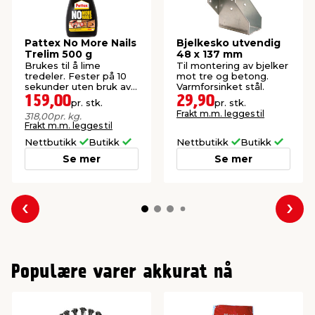
Pattex No More Nails
Bjelkesko utvendig
Trelim 500 g
48 x 137 mm
Brukes til å lime
Til montering av bjelker
tredeler. Fester på 10
mot tre og betong.
sekunder uten bruk av
Varmforsinket stål.
tvinger.
159,00
29,90
pr. stk.
pr. stk.
Frakt m.m. legges til
318,00
pr. kg.
Frakt m.m. legges til
Nettbutikk
Butikk
Nettbutikk
Butikk
Se mer
Se mer
Forrige
Nes
Populære varer akkurat nå