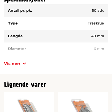
Type
Verdi
Antall pr. pk.
50 stk.
Type
Treskrue
Lengde
40 mm
Diameter
6 mm
Vis mer
Lignende varer