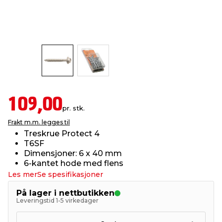
innredning
 koblinger
idslamper
kledning
& fritid
 & stillas
asser & stativer
ne, data & TV
& sko
ing
pressing og sylting
rier
109,00
pr. stk.
antning
ner
Frakt m.m. legges til
Treskrue Protect 4
T6SF
edyr & ugress
Dimensjoner: 6 x 40 mm
6-kantet hode med flens
Les mer
Se spesifikasjoner
På lager i nettbutikken
Leveringstid 1-5 virkedager