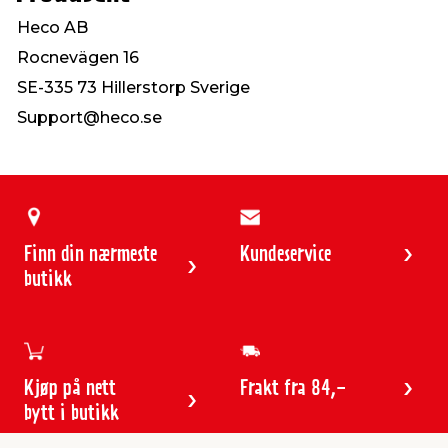
Heco AB
Rocnevägen 16
SE-335 73 Hillerstorp Sverige
Support@heco.se
Finn din nærmeste
Kundeservice
butikk
Kjøp på nett
Frakt fra 84,-
bytt i butikk