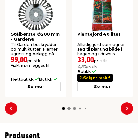
Stålbørste Ø200 mm
Plantejord 40 liter
- Garden®
Til Garden buskrydder
Allsidig jord som egner
og multikutter. Fjerner
seg til planting både i
ugress og belegg på
hagen og i drivhus.
heller og harde
99,00
33,00
pr. stk.
pr. stk.
steinoverflater.
Frakt m.m. legges til
0,83
pr. ltr.
Butikk
Selger raskt!
Nettbutikk
Butikk
Se mer
Se mer
Forrige
Nes
Produsent