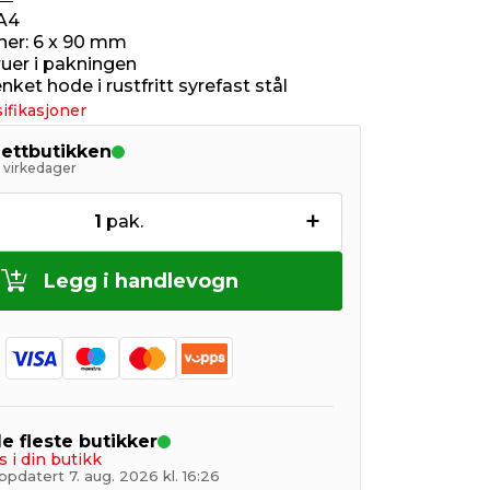
A4
er: 6 x 90 mm
ruer i pakningen
ket hode i rustfritt syrefast stål
ifikasjoner
nettbutikken
5 virkedager
+
1
pak.
Legg i handlevogn
de fleste butikker
s i din butikk
pdatert 7. aug. 2026 kl. 16:26