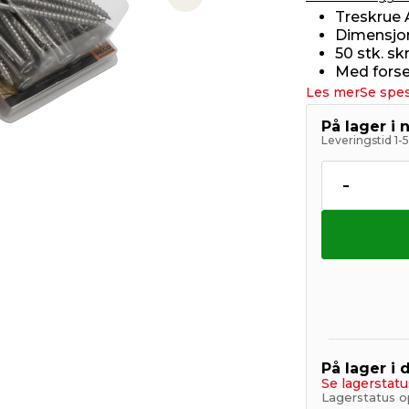
Next slide
Treskrue 
Dimensjon
50 stk. sk
Med forsen
Les mer
Se spes
På lager i 
Leveringstid 1-
-
På lager i 
Se lagerstatu
Lagerstatus op