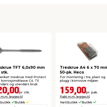
skrue TFT 6,0x90 mm
Treskrue A4 6 x 70 m
 stk.
50-pk. Heco
enket treskrue med Protect
For montering i tre, plast og
 korrosjonsklasse C4. Til
plugg i korrosive miljøer.
ndørs og utendørs bruk.
20,00
159,00
pr. stk.
pr. pak.
 m.m. legges til
Frakt m.m. legges til
tbutikk
Butikk
Nettbutikk
Butikk