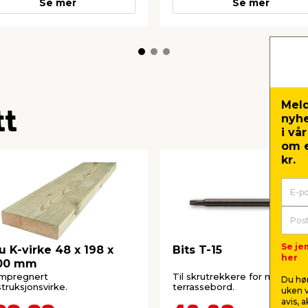
Se mer
Se mer
Meld
tt
nyh
i vå
om e
kr.
Se je
u K-virke 48 x 198 x
Bits T-15
her
00 mm
impregnert
Til skrutrekkere for monterin
Du hør
truksjonsvirke.
terrassebord.
uken v
avis, 