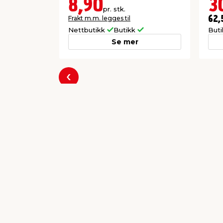
8,90
3
pr. stk.
Frakt m.m. legges til
62,
Nettbutikk
Butikk
But
Se mer
Forrige
Populære varer a