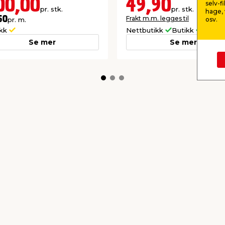
00,00
49,90
selv-f
pr. stk.
pr. stk.
hage, 
Frakt m.m. legges til
50
osv.
pr. m.
ikk
Nettbutikk
Butikk
Se mer
Se mer
kkurat nå