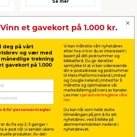
Se mer
Vinn et gavekort på 1.000 kr.
Neste
 deg på vårt
Vi kan målrette vårt nyhetsbrev
etter hva vi tror du er interessert i
etsbrev og vær med
basert på ditt postnummer og
r månedlige trekning
klikkatferd. Du gir deretter
t gavekort på 1.000
samtykke til at vi kan videresende
din e-postadresse og postnummer
til Meta Platforms Ireland Limited
og Google Ireland Limited for å
målrette og optimalisere vår
markedsføring på tvers av kanaler.
Les mer i
personvernreglene våre
her
.
m & fix' personvernregler
Du kan når som helst slutte
Decking Tool+
Bjelkesko
tilmeldingen på jem & fix sitt
terrasseverktøy
96 mm
nyhetsbrev, ved å klikke på
g av
Justerbar 95-145 mm.
Til monterin
er du fra oss 2-3 ganger i
abonnementslinken nederst i
og betong. V
ia e-post når vi sender ukens
nyhetsbrevet.
aktuelle produkter, fix-det-