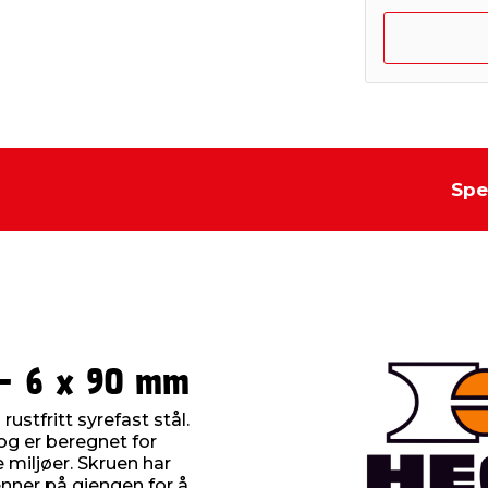
Spe
 - 6 x 90 mm
ustfritt syrefast stål.
g er beregnet for
e miljøer. Skruen har
nner på gjengen for å