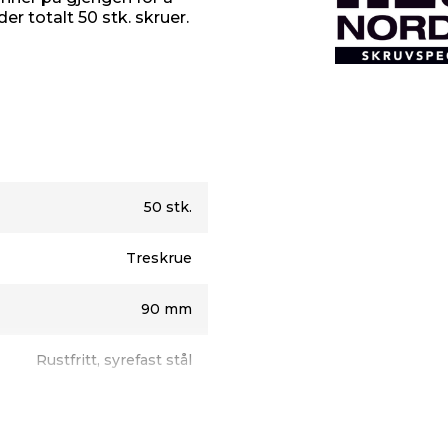
 totalt 50 stk. skruer.
50 stk.
Treskrue
90 mm
Rustfritt, syrefast stål
6 mm