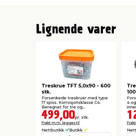
Lignende varer
Treskrue TFT 5,0x90 - 600
Tre
stk.
100
Forsenkede treskruer med type
Fors
17 spiss. Korrosjonsklasse C4.
4 og
Beregnet for tre og
inne
plastmaterialer.
499,00
1
pr. stk.
Frakt m.m. legges til
Frakt
Nettbutikk
Butikk
Net