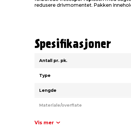
redusere drivmomentet. Pakken inneholder
Spesifikasjoner
Type
Verdi
Antall pr. pk.
Type
Lengde
Materiale/overflate
Diameter
Vis mer