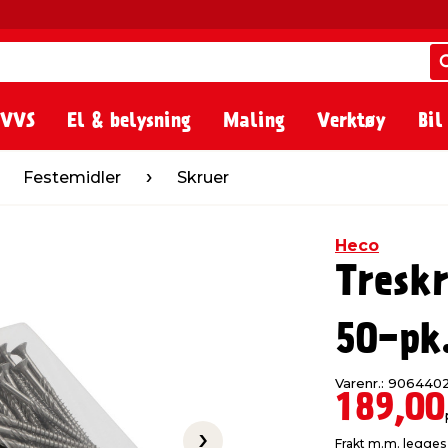
 VVS
El & belysning
Maling
Verktøy
Bil
ler
Skruer
Festemidler
Skruer
Heco
Tresk
50-pk
Varenr.: 906440
189,00
Frakt m.m. legges 