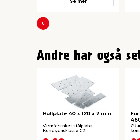
Se mer
Forrige
Andre har også se
Hullplate 40 x 120 x 2 mm
Fur
48
Varmforsinket stålplate.
CU-
Korrosjonsklasse C2.
kons