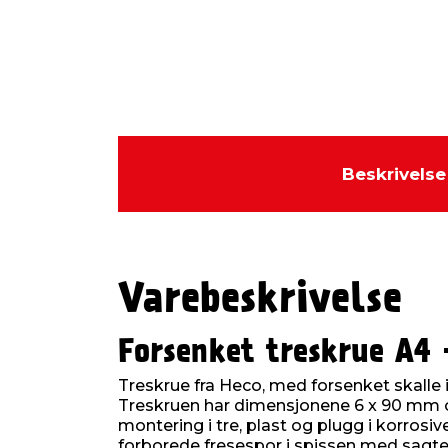
Beskrivelse
Varebeskrivelse
Forsenket treskrue A4
Treskrue fra Heco, med forsenket skalle i r
Treskruen har dimensjonene 6 x 90 mm o
montering i tre, plast og plugg i korrosiv
forborede fresespor i spissen med sagte