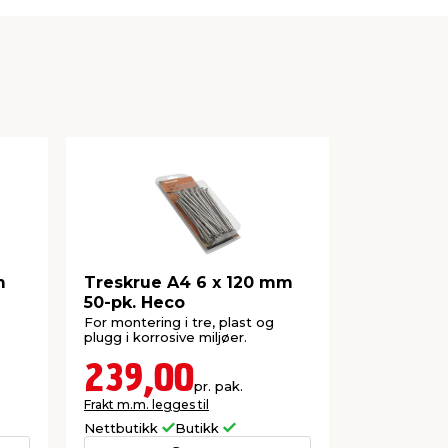
m
Treskrue A4 6 x 120 mm
Terrasses
50-pk. Heco
mm
For montering i tre, plast og
4,2 x 55 mm 
plugg i korrosive miljøer.
239,00
199,
pr. pak.
Frakt m.m. legges til
Frakt m.m. le
Nettbutikk
Butikk
Nettbutikk