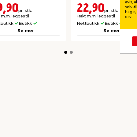
avis, 
9,90
22,90
selv-f
pr. stk.
pr. stk.
hage, 
 m.m. legges til
Frakt m.m. legges til
osv.
tbutikk
Butikk
Nettbutikk
Butikk
Se mer
Se mer
kkurat nå