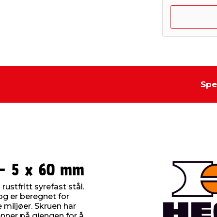
Spe
 - 5 x 60 mm
ustfritt syrefast stål.
g er beregnet for
e miljøer. Skruen har
nner på gjengen for å