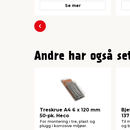
Se mer
Forrige
Andre har også se
Treskrue A4 6 x 120 mm
Bje
50-pk. Heco
13
For montering i tre, plast og
Til 
plugg i korrosive miljøer.
og b