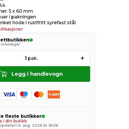
A4
er: 5 x 60 mm
ruer i pakningen
ket hode i rustfritt syrefast stål
ifikasjoner
nettbutikken
5 virkedager
+
1
pak.
Legg i handlevogn
de fleste butikker
s i din butikk
pdatert 6. aug. 2026 kl. 18:58