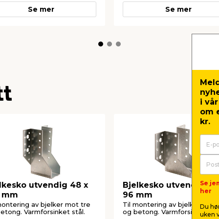
Se mer
Se mer
Meld
tt
nyh
i vå
om e
kr.
Se je
lkesko utvendig 48 x
Bjelkesko utvendig 48
her
7 mm
96 mm
montering av bjelker mot tre
Til montering av bjelker mot 
Du hør
etong. Varmforsinket stål.
og betong. Varmforsinket stå
uken v