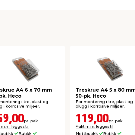
skrue A4 6 x 70 mm
Treskrue A4 5 x 80 m
pk. Heco
50-pk. Heco
montering i tre, plast og
For montering i tre, plast og
g i korrosive miljøer.
plugg i korrosive miljøer.
59,00
119,00
pr. pak.
pr. pak.
 m.m. legges til
Frakt m.m. legges til
tbutikk
Butikk
Nettbutikk
Butikk