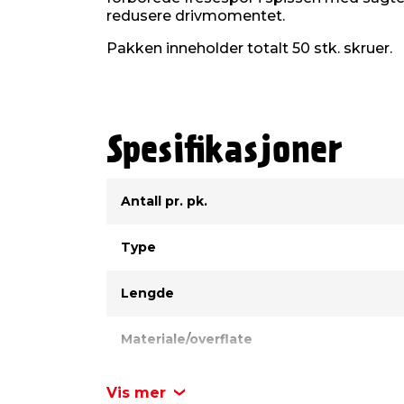
redusere drivmomentet.
Pakken inneholder totalt 50 stk. skruer.
Spesifikasjoner
Type
Verdi
Antall pr. pk.
Type
Lengde
Materiale/overflate
Diameter
Vis mer