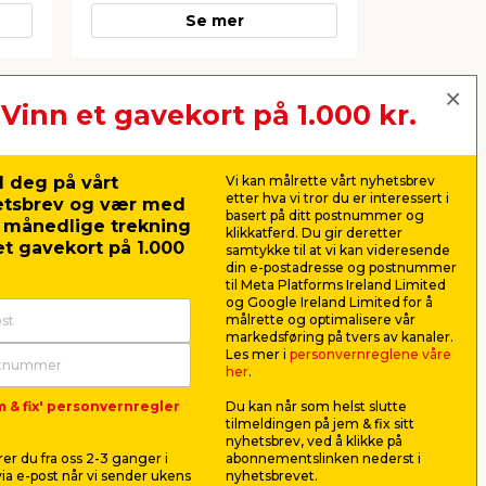
Se mer
Vinn et gavekort på 1.000 kr.
Neste
 deg på vårt
Vi kan målrette vårt nyhetsbrev
etter hva vi tror du er interessert i
etsbrev og vær med
basert på ditt postnummer og
r månedlige trekning
klikkatferd. Du gir deretter
t gavekort på 1.000
samtykke til at vi kan videresende
din e-postadresse og postnummer
til Meta Platforms Ireland Limited
og Google Ireland Limited for å
målrette og optimalisere vår
markedsføring på tvers av kanaler.
Les mer i
personvernreglene våre
her
.
m & fix' personvernregler
Du kan når som helst slutte
 x
Treskrue TFX 5 x 60 mm
Vinkelbes
tilmeldingen på jem & fix sitt
10 stk.
x 2,5 mm
nyhetsbrev, ved å klikke på
tre
Forsenkede treskruer med
Varmforsinke
er du fra oss 2-3 ganger i
abonnementslinken nederst i
l.
korrosjonsklasse C1. Beregnet for
konstruksjon
ia e-post når vi sender ukens
nyhetsbrevet.
tre og plastmaterialer.
C2.