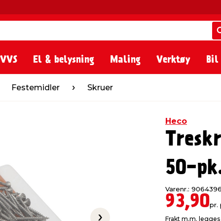
 VVS
El & belysning
Maling
Verktøy
Bil
ler
Skruer
Festemidler
Skruer
Heco
Tresk
50-pk
Varenr.: 906439
93,90
pr.
Frakt m.m. legges 