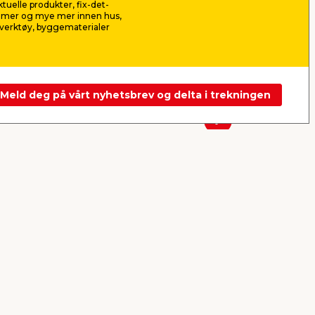
aktuelle produkter, fix-det-
39,90
15,9
ilmer og mye mer innen hus,
pr. pak.
verktøy, byggematerialer
Frakt m.m. legges til
Frakt m.m. le
Nettbutikk
Butikk
Nettbutikk
Se mer
Meld deg på vårt nyhetsbrev og delta i trekningen
Neste