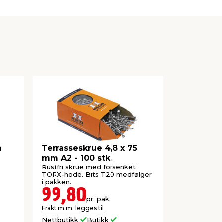
m
Terrasseskrue 4,8 x 75
Treskrue 
mm A2 - 100 stk.
mm 40 st
Rustfri skrue med forsenket
Treskrue T6
TORX-hode. Bits T20 medfølger
i pakken.
99,80
119,
pr. pak.
Frakt m.m. legges til
Frakt m.m. le
Nettbutikk
Butikk
Nettbutikk