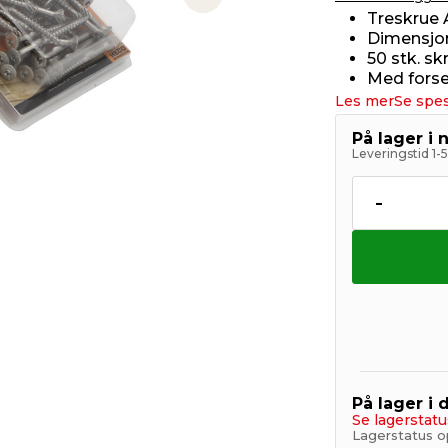
Next slide
Treskrue 
Dimensjon
50 stk. sk
Med forsen
Les mer
Se spes
På lager i 
Leveringstid 1-
-
På lager i 
Se lagerstatu
Lagerstatus op