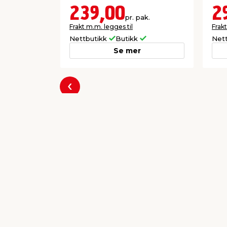
239,00
2
pr. pak.
Frakt m.m. legges til
Frakt
Nettbutikk
Butikk
Net
Se mer
Forrige
Populære varer a