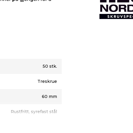
50 stk.
Treskrue
60 mm
Rustfritt, syrefast stål
5 mm