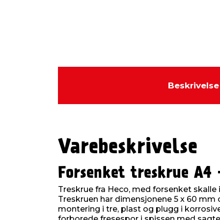
Beskrivelse
Varebeskrivelse
Forsenket treskrue A4
Treskrue fra Heco, med forsenket skalle i r
Treskruen har dimensjonene 5 x 60 mm o
montering i tre, plast og plugg i korrosiv
forborede fresespor i spissen med sagte