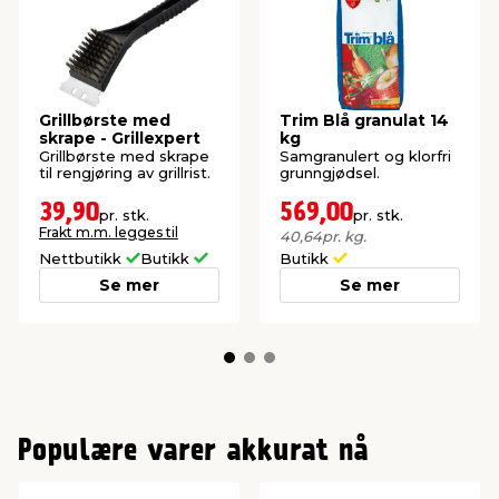
Grillbørste med
Trim Blå granulat 14
skrape - Grillexpert
kg
Grillbørste med skrape
Samgranulert og klorfri
til rengjøring av grillrist.
grunngjødsel.
39,90
569,00
pr. stk.
pr. stk.
Frakt m.m. legges til
40,64
pr. kg.
Nettbutikk
Butikk
Butikk
Se mer
Se mer
Populære varer akkurat nå