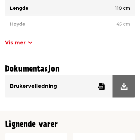
Lengde
110 cm
Høyde
45 cm
Bredde
32,5 cm
Vis mer
Dokumentasjon
Brukerveiledning
Lignende varer