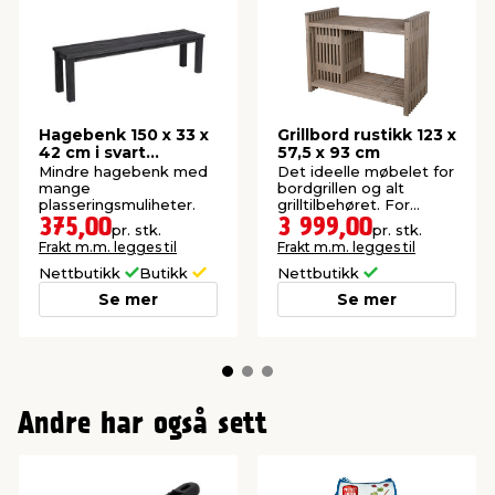
Hagebenk 150 x 33 x
Grillbord rustikk 123 x
42 cm i svart
57,5 x 93 cm
grunnmalt furutre
Mindre hagebenk med
Det ideelle møbelet for
mange
bordgrillen og alt
plasseringsmuliheter.
grilltilbehøret. For
hagen eller terrassen.
375,00
3 999,00
pr. stk.
pr. stk.
Frakt m.m. legges til
Frakt m.m. legges til
Nettbutikk
Butikk
Nettbutikk
Se mer
Se mer
Andre har også sett