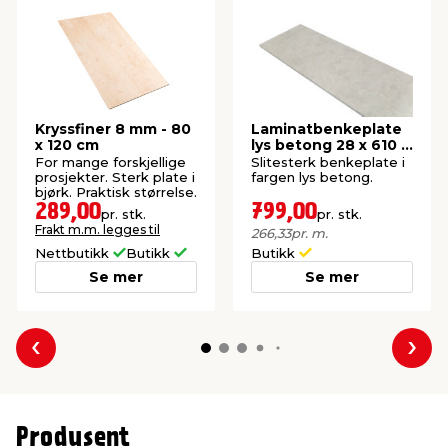
Kryssfiner 8 mm - 80
Laminatbenkeplate
x 120 cm
lys betong 28 x 610 x
3000 mm
For mange forskjellige
Slitesterk benkeplate i
prosjekter. Sterk plate i
fargen lys betong.
bjørk. Praktisk størrelse.
289,00
799,00
pr. stk.
pr. stk.
Frakt m.m. legges til
266,33
pr. m.
Nettbutikk
Butikk
Butikk
Se mer
Se mer
Forrige
Nes
Produsent