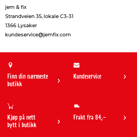
jem & fix
Strandveien 35, lokale C3-31
1366 Lysaker
kundeservice@jemfix.com
Finn din nærmeste
Kundeservice
butikk
Kjøp på nett
Frakt fra 84,-
bytt i butikk