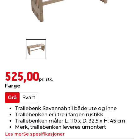
innredning
 koblinger
idslamper
kledning
& fritid
 & stillas
asser & stativer
ne, data & TV
& sko
ing
pressing og sylting
rier
antning
ner
525,00
pr. stk.
Farge
edyr & ugress
Grå
Svart
Trallebenk Savannah til både ute og inne
Trallebenken er i tre i fargen rustikk
Trallebenken måler L: 110 x D: 32,5 x H: 45 cm
Merk, trallebenken leveres umontert
Les mer
Se spesifikasjoner